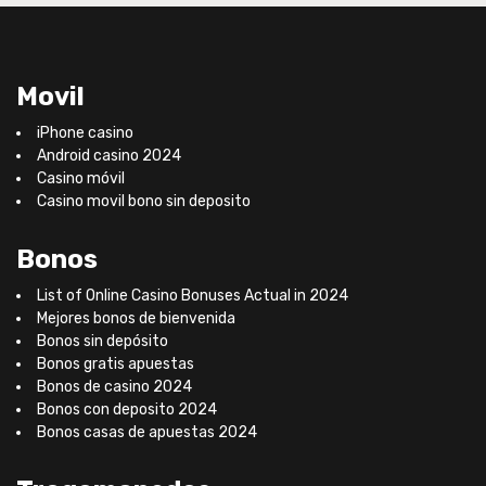
Movil
iPhone casino
Android casino 2024
Casino móvil
Casino movil bono sin deposito
Bonos
List of Online Casino Bonuses Actual in 2024
Mejores bonos de bienvenida
Bonos sin depósito
Bonos gratis apuestas
Bonos de casino 2024
Bonos con deposito 2024
Bonos casas de apuestas 2024