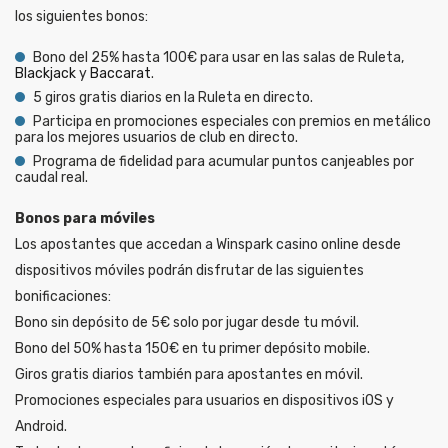
los siguientes bonos:
Bono del 25% hasta 100€ para usar en las salas de Ruleta,
Blackjack
y
Baccarat
.
5 giros gratis diarios en la Ruleta en directo.
Participa en promociones especiales con premios en metálico
para los mejores usuarios de club en directo.
Programa de fidelidad para acumular puntos canjeables por
caudal real.
Bonos para móviles
Los apostantes que accedan a Winspark casino online desde
dispositivos móviles podrán disfrutar de las siguientes
bonificaciones:
Bono sin depósito de 5€ solo por jugar desde tu móvil.
Bono del 50% hasta 150€ en tu primer depósito mobile.
Giros gratis diarios también para apostantes en móvil.
Promociones especiales para usuarios en dispositivos iOS y
Android.