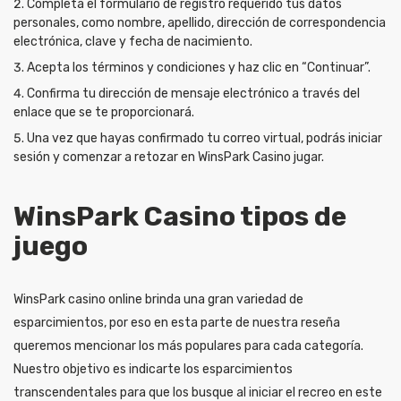
Completa el formulario de registro requerido tus datos
personales, como nombre, apellido, dirección de correspondencia
electrónica, clave y fecha de nacimiento.
Acepta los términos y condiciones y haz clic en “Continuar”.
Confirma tu dirección de mensaje electrónico a través del
enlace que se te proporcionará.
Una vez que hayas confirmado tu correo virtual, podrás iniciar
sesión y comenzar a retozar en WinsPark Casino jugar.
WinsPark Casino tipos de
juego
WinsPark casino online brinda una gran variedad de
esparcimientos, por eso en esta parte de nuestra reseña
queremos mencionar los más populares para cada categoría.
Nuestro objetivo es indicarte los esparcimientos
transcendentales para que los busque al iniciar el recreo en este