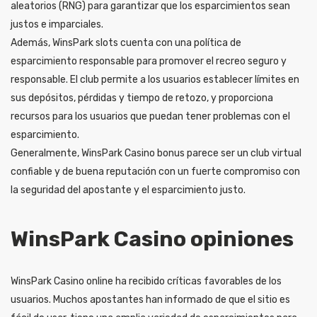
aleatorios (RNG) para garantizar que los esparcimientos sean
justos e imparciales.
Además, WinsPark slots cuenta con una política de
esparcimiento responsable para promover el recreo seguro y
responsable. El club permite a los usuarios establecer límites en
sus depósitos, pérdidas y tiempo de retozo, y proporciona
recursos para los usuarios que puedan tener problemas con el
esparcimiento.
Generalmente, WinsPark Casino bonus parece ser un club virtual
confiable y de buena reputación con un fuerte compromiso con
la seguridad del apostante y el esparcimiento justo.
WinsPark Casino opiniones
WinsPark Casino online ha recibido críticas favorables de los
usuarios. Muchos apostantes han informado de que el sitio es