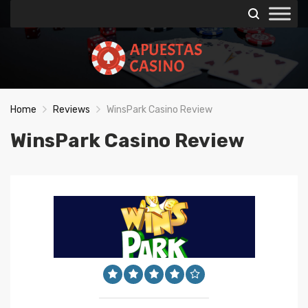
Home
Reviews
WinsPark Casino Review
WinsPark Casino Review