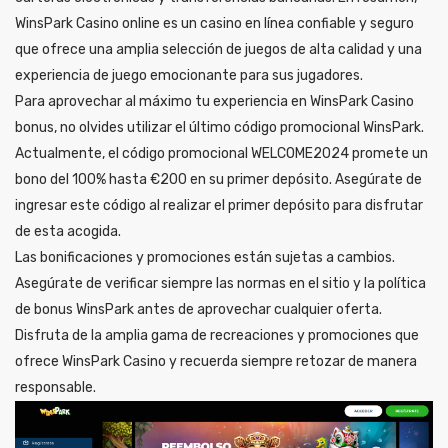
WinsPark Casino online es un casino en línea confiable y seguro
que ofrece una amplia selección de juegos de alta calidad y una
experiencia de juego emocionante para sus jugadores.
Para aprovechar al máximo tu experiencia en WinsPark Casino
bonus, no olvides utilizar el último código promocional WinsPark.
Actualmente, el código promocional WELCOME2024 promete un
bono del 100% hasta €200 en su primer depósito. Asegúrate de
ingresar este código al realizar el primer depósito para disfrutar
de esta acogida.
Las bonificaciones y promociones están sujetas a cambios.
Asegúrate de verificar siempre las normas en el sitio y la política
de bonus WinsPark antes de aprovechar cualquier oferta.
Disfruta de la amplia gama de recreaciones y promociones que
ofrece WinsPark Casino y recuerda siempre retozar de manera
responsable.