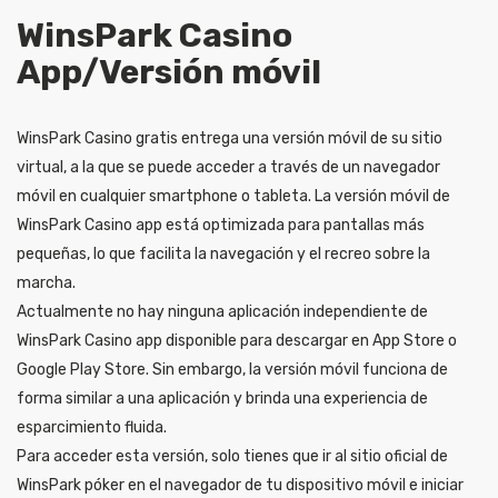
WinsPark Casino
App/Versión móvil
WinsPark Casino gratis entrega una versión móvil de su sitio
virtual, a la que se puede acceder a través de un navegador
móvil en cualquier smartphone o tableta. La versión móvil de
WinsPark Casino app está optimizada para pantallas más
pequeñas, lo que facilita la navegación y el recreo sobre la
marcha.
Actualmente no hay ninguna aplicación independiente de
WinsPark Casino app disponible para descargar en App Store o
Google Play Store. Sin embargo, la versión móvil funciona de
forma similar a una aplicación y brinda una experiencia de
esparcimiento fluida.
Para acceder esta versión, solo tienes que ir al sitio oficial de
WinsPark póker en el navegador de tu dispositivo móvil e iniciar