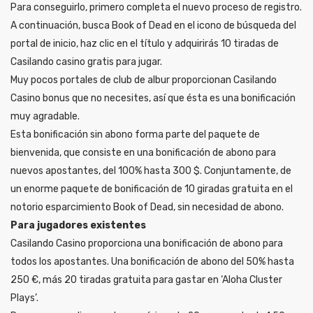
Para conseguirlo, primero completa el nuevo proceso de registro.
A continuación, busca Book of Dead en el icono de búsqueda del
portal de inicio, haz clic en el título y adquirirás 10 tiradas de
Casilando casino gratis para jugar.
Muy pocos portales de club de albur proporcionan Casilando
Casino bonus que no necesites, así que ésta es una bonificación
muy agradable.
Esta bonificación sin abono forma parte del paquete de
bienvenida, que consiste en una bonificación de abono para
nuevos apostantes, del 100% hasta 300 $. Conjuntamente, de
un enorme paquete de bonificación de 10 giradas gratuita en el
notorio esparcimiento Book of Dead, sin necesidad de abono.
Para jugadores existentes
Casilando Casino proporciona una bonificación de abono para
todos los apostantes. Una bonificación de abono del 50% hasta
250 €, más 20 tiradas gratuita para gastar en ‘Aloha Cluster
Plays’.