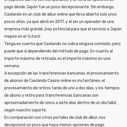
pago desde Japón fue un poco decepcionante. Sin embargo,
Casilando es un club de albur online que lleva abierto solo unos
pocos años, ya que abrió en 2017, y al ser un operador de una
empresa más grande, ¡hay potencial para que el servicio a Japón
mejore en el futuro!
Tenga en cuenta que Casilando no cobra ninguna comisión, pero
puede que sí dependiendo del método de pago. En cuanto al
importe máximo de retirada, es el importe máximo en una
semana.
A excepción de las transferencias bancarias, el procesamiento
de abonos de Casilando Casino online es instantáneo, el
procesamiento de retiros tarda de uno a dos días, y los tiempos
de abono y retiro para transferencias bancarias son
aproximadamente de cinco a siete días dentro de un día hábil,
según nuestro soporte.
En comparación con otros portales de club de albur, nos
decepcionó un poco que haya menos opciones de pago