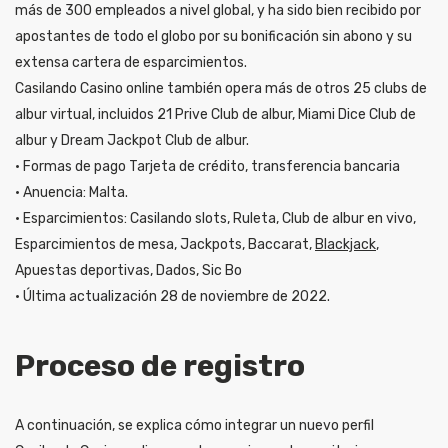
más de 300 empleados a nivel global, y ha sido bien recibido por
apostantes de todo el globo por su bonificación sin abono y su
extensa cartera de esparcimientos.
Casilando Casino online también opera más de otros 25 clubs de
albur virtual, incluidos 21 Prive Club de albur, Miami Dice Club de
albur y Dream Jackpot Club de albur.
• Formas de pago Tarjeta de crédito, transferencia bancaria
• Anuencia: Malta.
• Esparcimientos: Casilando slots, Ruleta, Club de albur en vivo,
Esparcimientos de mesa, Jackpots, Baccarat,
Blackjack
,
Apuestas deportivas, Dados, Sic Bo
• Última actualización 28 de noviembre de 2022.
Proceso de registro
A continuación, se explica cómo integrar un nuevo perfil