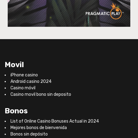
Movil
iPhone casino
Android casino 2024
Casino móvil
Casino movil bono sin deposito
Bonos
List of Online Casino Bonuses Actual in 2024
Mejores bonos de bienvenida
Bonos sin depósito