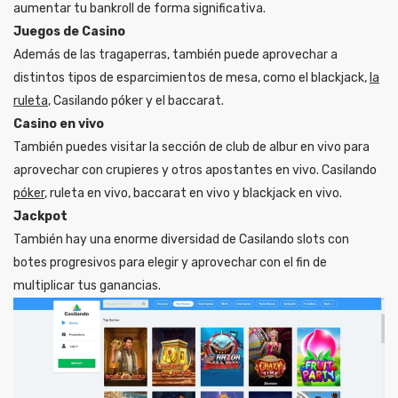
aumentar tu bankroll de forma significativa.
Juegos de Casino
Además de las tragaperras, también puede aprovechar a
distintos tipos de esparcimientos de mesa, como el blackjack,
la
ruleta
, Casilando póker y el baccarat.
Casino en vivo
También puedes visitar la sección de club de albur en vivo para
aprovechar con crupieres y otros apostantes en vivo. Casilando
póker
, ruleta en vivo, baccarat en vivo y blackjack en vivo.
Jackpot
También hay una enorme diversidad de Casilando slots con
botes progresivos para elegir y aprovechar con el fin de
multiplicar tus ganancias.