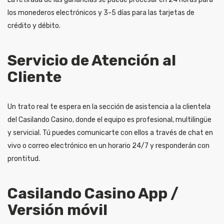
los monederos electrónicos y 3-5 días para las tarjetas de
crédito y débito.
Servicio de Atención al
Cliente
Un trato real te espera en la sección de asistencia a la clientela
del Casilando Casino, donde el equipo es profesional, multilingüe
y servicial. Tú puedes comunicarte con ellos a través de chat en
vivo o correo electrónico en un horario 24/7 y responderán con
prontitud.
Casilando Casino App /
Versión móvil