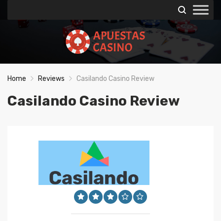
Home
Reviews
Casilando Casino Review
Casilando Casino Review