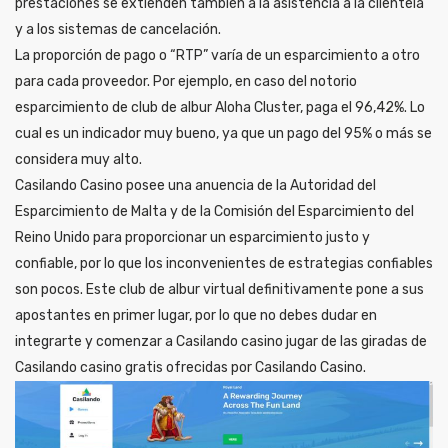
prestaciones se extienden también a la asistencia a la clientela
y a los sistemas de cancelación.
La proporción de pago o “RTP” varía de un esparcimiento a otro
para cada proveedor. Por ejemplo, en caso del notorio
esparcimiento de club de albur Aloha Cluster, paga el 96,42%. Lo
cual es un indicador muy bueno, ya que un pago del 95% o más se
considera muy alto.
Casilando Casino posee una anuencia de la Autoridad del
Esparcimiento de Malta y de la Comisión del Esparcimiento del
Reino Unido para proporcionar un esparcimiento justo y
confiable, por lo que los inconvenientes de estrategias confiables
son pocos. Este club de albur virtual definitivamente pone a sus
apostantes en primer lugar, por lo que no debes dudar en
integrarte y comenzar a Casilando casino jugar de las giradas de
Casilando casino gratis ofrecidas por Casilando Casino.