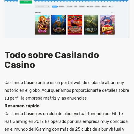
Todo sobre Casilando
Casino
Casilando Casino online es un portal web de clubs de albur muy
notorio en el globo. Aquí queríamos proporcionarte detalles sobre
su perfil, la empresa matriz y las anuencias.
Resumen rápido
Casilando Casino es un club de albur virtual fundado por White
Hat Gaming en 2017. Es operado por una empresa muy conocida
en el mundo del iGaming con más de 25 clubs de albur virtual y