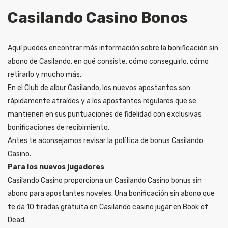
Casilando Casino Bonos
Aquí puedes encontrar más información sobre la bonificación sin
abono de Casilando, en qué consiste, cómo conseguirlo, cómo
retirarlo y mucho más.
En el Club de albur Casilando, los nuevos apostantes son
rápidamente atraídos y a los apostantes regulares que se
mantienen en sus puntuaciones de fidelidad con exclusivas
bonificaciones de recibimiento.
Antes te aconsejamos revisar la política de bonus Casilando
Casino.
Para los nuevos jugadores
Casilando Casino proporciona un Casilando Casino bonus sin
abono para apostantes noveles. Una bonificación sin abono que
te da 10 tiradas gratuita en Casilando casino jugar en Book of
Dead.