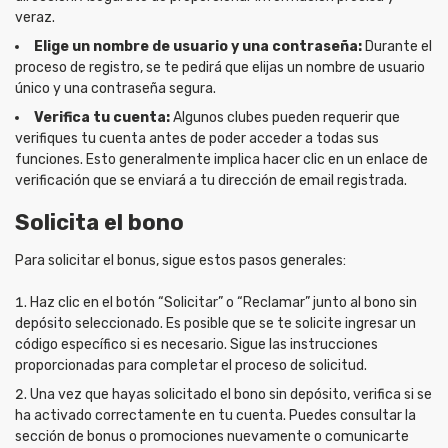
veraz.
Elige un nombre de usuario y una contraseña:
Durante el
proceso de registro, se te pedirá que elijas un nombre de usuario
único y una contraseña segura.
Verifica tu cuenta:
Algunos clubes pueden requerir que
verifiques tu cuenta antes de poder acceder a todas sus
funciones. Esto generalmente implica hacer clic en un enlace de
verificación que se enviará a tu dirección de email registrada.
Solicita el bono
Para solicitar el bonus, sigue estos pasos generales:
Haz clic en el botón “Solicitar” o “Reclamar” junto al bono sin
depósito seleccionado. Es posible que se te solicite ingresar un
código específico si es necesario. Sigue las instrucciones
proporcionadas para completar el proceso de solicitud.
Una vez que hayas solicitado el bono sin depósito, verifica si se
ha activado correctamente en tu cuenta. Puedes consultar la
sección de bonus o promociones nuevamente o comunicarte