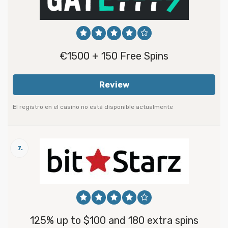
€1500 + 150 Free Spins
Review
El registro en el casino no está disponible actualmente
7.
125% up to $100 and 180 extra spins