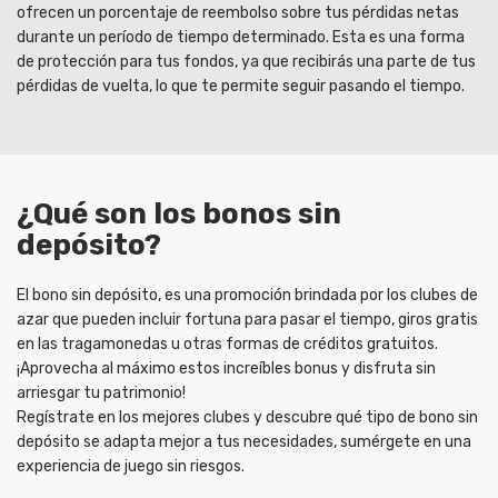
ofrecen un porcentaje de reembolso sobre tus pérdidas netas
durante un período de tiempo determinado. Esta es una forma
de protección para tus fondos, ya que recibirás una parte de tus
pérdidas de vuelta, lo que te permite seguir pasando el tiempo.
¿Qué son los bonos sin
depósito?
El bono sin depósito, es una promoción brindada por los clubes de
azar que pueden incluir fortuna para pasar el tiempo, giros gratis
en las tragamonedas u otras formas de créditos gratuitos.
¡Aprovecha al máximo estos increíbles bonus y disfruta sin
arriesgar tu patrimonio!
Regístrate en los mejores clubes y descubre qué tipo de bono sin
depósito se adapta mejor a tus necesidades, sumérgete en una
experiencia de juego sin riesgos.