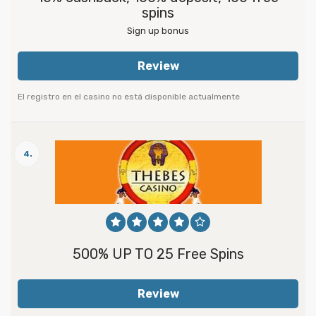
spins
Sign up bonus
Review
El registro en el casino no está disponible actualmente
4.
500% UP TO 25 Free Spins
Review