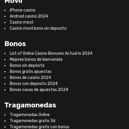
Movil
iPhone casino
Android casino 2024
Casino móvil
Casino movil bono sin deposito
Bonos
List of Online Casino Bonuses Actual in 2024
Mejores bonos de bienvenida
Bonos sin depósito
Bonos gratis apuestas
Bonos de casino 2024
Bonos con deposito 2024
Bonos casas de apuestas 2024
Tragamonedas
Tragamonedas Online
Tragamonedas gratis 3d
Tragamonedas gratis con bonus