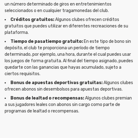
un número determinado de giros en entretenimientos
seleccionados o en cualquier tragamonedas del club.
Créditos gratuitos:
Algunos clubes ofrecen créditos
gratuitos que puedes utilizar en diferentes recreaciones de su
plataforma.
Tiempo de pasatiempo gratuito:
En este tipo de bono sin
depósito, el club te proporciona un período de tiempo
determinado, por ejemplo, una hora, durante el cual puedes usar
los juegos de forma gratuita. Al final del tiempo asignado, puedes
quedarte con las ganancias que hayas acumulado, sujeto a
ciertos requisitos.
Bonus de apuestas deportivas gratuitas:
Algunos clubes
ofrecen abonos sin desembolsos para apuestas deportivas.
Bonus de lealtad o recompensas:
Algunos clubes premian
a sus jugadores leales con abonos sin cargo como parte de
programas de lealtad o recompensas.