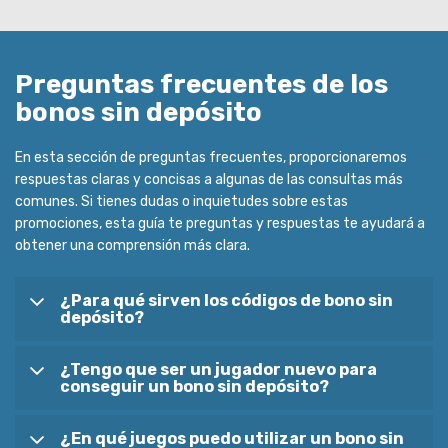
Preguntas frecuentes de los
bonos sin depósito
En esta sección de preguntas frecuentes, proporcionaremos
respuestas claras y concisas a algunas de las consultas más
comunes. Si tienes dudas o inquietudes sobre estas
promociones, esta guía te preguntas y respuestas te ayudará a
obtener una comprensión más clara.
¿Para qué sirven los códigos de bono sin
depósito?
Los códigos de bonificación sin depósito se utilizan para
¿Tengo que ser un jugador nuevo para
conseguir un bono sin depósito?
desbloquear una oferta específica al registrarse en un
casino en línea. Al introducir el código en el momento de
registrarse, recibirá la bonificación sin depósito
En la mayoría de los casos, los bonos sin depósito están
¿En qué juegos puedo utilizar un bono sin