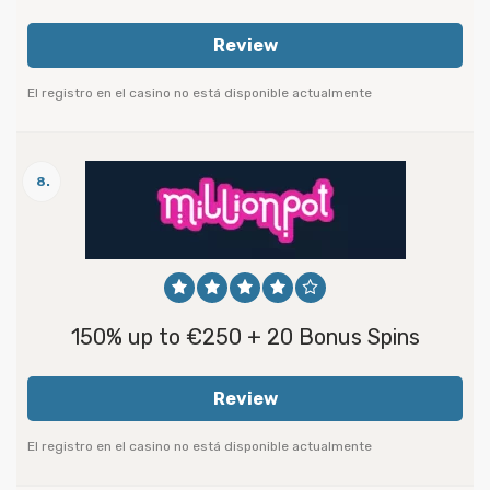
Review
El registro en el casino no está disponible actualmente
8.
150% up to €250 + 20 Bonus Spins
Review
El registro en el casino no está disponible actualmente