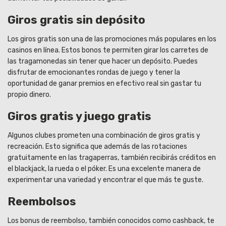
Giros gratis sin depósito
Los giros gratis son una de las promociones más populares en los
casinos en línea. Estos bonos te permiten girar los carretes de
las tragamonedas sin tener que hacer un depósito. Puedes
disfrutar de emocionantes rondas de juego y tener la
oportunidad de ganar premios en efectivo real sin gastar tu
propio dinero.
Giros gratis y juego gratis
Algunos clubes prometen una combinación de giros gratis y
recreación. Esto significa que además de las rotaciones
gratuitamente en las tragaperras, también recibirás créditos en
el blackjack, la rueda o el póker. Es una excelente manera de
experimentar una variedad y encontrar el que más te guste.
Reembolsos
Los bonus de reembolso, también conocidos como cashback, te