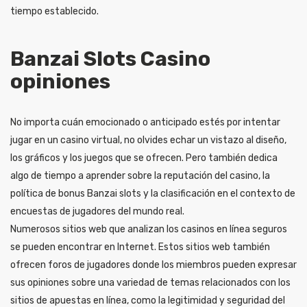
tiempo establecido.
Banzai Slots Casino
opiniones
No importa cuán emocionado o anticipado estés por intentar
jugar en un casino virtual, no olvides echar un vistazo al diseño,
los gráficos y los juegos que se ofrecen. Pero también dedica
algo de tiempo a aprender sobre la reputación del casino, la
política de bonus Banzai slots y la clasificación en el contexto de
encuestas de jugadores del mundo real.
Numerosos sitios web que analizan los casinos en línea seguros
se pueden encontrar en Internet. Estos sitios web también
ofrecen foros de jugadores donde los miembros pueden expresar
sus opiniones sobre una variedad de temas relacionados con los
sitios de apuestas en línea, como la legitimidad y seguridad del