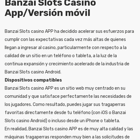
Banzai Slots Casino
App/Versión móvil
Banzai Slots casino APP ha decidido acelerar sus esfuerzos para
cumplir con las expectativas cada vez más altas de quienes
llegan a ingresar al casino, particularmente con respecto a la
calidad de un sitio en un teléfono o tableta, a la luz de la
continua expansión y crecimiento acelerado de la industria de
Banzai Slots casino Android.
Dispositivos compatibles
Banzai Slots casino APP es un sitio web muy centrado en su
comunidad y que satisface perfectamente las necesidades de
los jugadores. Como resultado, puedes jugar sus tragaperras
favoritas directamente desde tu teléfono (con iOS o Banzai
Slots casino Android) o incluso desde un iPhone o tableta.
En realidad, Banzai Slots casino APP es de muy alta calidad y las
máquinas tragaperras responden muy bien a las solicitudes de