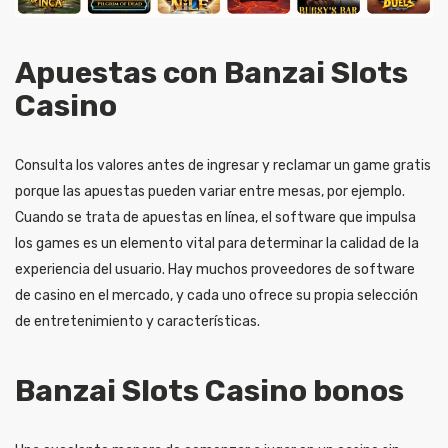
Apuestas con Banzai Slots
Casino
Consulta los valores antes de ingresar y reclamar un game gratis
porque las apuestas pueden variar entre mesas, por ejemplo.
Cuando se trata de apuestas en línea, el software que impulsa
los games es un elemento vital para determinar la calidad de la
experiencia del usuario. Hay muchos proveedores de software
de casino en el mercado, y cada uno ofrece su propia selección
de entretenimiento y características.
Banzai Slots Casino bonos