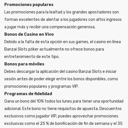
Promociones populares
Las promociones para la lealtad y los grandes apostadores son
formas excelentes de alentar a los jugadores con altos ingresos
a jugar más y recibir una compensación generosa.
Bonos de Casino en Vivo
Debido a la falta de esta opción en sus games, el casino en línea
Banzai Slots póker actualmente no ofrece bonos para
entretenimiento de este tipo.
Bonos para móviles
Debes descargar la aplicación del casino Banzai Slots e iniciar
sesión antes de poder elegir entre los bonos disponibles, como
promociones populares y programas VIP.
Programas de fidelidad
Gana un bono del 10% todos los lunes para tener una oportunidad
adicional. Este bono no tiene requisitos de apuesta. Descuentos
exclusivos como jugador VIP, puedes aprovechar promociones
exclusivas como el 25 % de bonificación de fin de semana y el 35