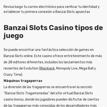
Revisa luego tu correo electrónico para verificar tu identidad y
establecer tu primera conexión a Banzai Slots apuestas
Banzai Slots Casino tipos de
juego
Se puede encontrar una fantástica selección de games en
Banzai Slots online. Este casino ofrece entretenimiento de más
de 28 editores diferentes, incluidos los lanzamientos más
recientes de Evolution (
Blackjack
, Monopoly Live, Mega Ball y
Crazy Time).
Máquinas tragaperras
La diversión de las tragaperras se encuentra en la sección
“Banzai Slots Tragamonedas” del sitio virtual Banzai Slots
casino bonus, donde los jugadores pueden disfrutar de cientos
de las
tragaperras
más conocidas de los desarrolladores más