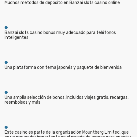
Muchos métodos de depósito en Banzai slots casino online
Banzai slots casino bonus muy adecuado para teléfonos
inteligentes
Una plataforma con tema japonés y paquete de bienvenida
Una amplia selección de bonos, incluidos viajes gratis, recargas,
reembolsos y más
Este casino es parte de la organización Mountberg Limited, que