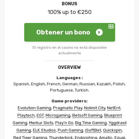
BONUS
100% up to €250
Obtener un bono
El registro en el casino no está disponible
actualmente
OVERVIEW
Languages :
Spanish, English, French, German, Russian, Kazakh, Polish,
Portuguese, Turkish.
Game providers:
Evolution Gaming
,
Pragmatic Play
,
Nolimit City
,
NetEnt
,
Playtech
,
EGT
,
Microgaming
,
Betsoft Gaming
,
Blueprint
Gaming
,
Merkur Slots
,
Play'n Go
,
Big Time Gaming
,
Yggdrasil
Gaming
,
ELK Studios
,
Push Gaming
,
iSoftBet
,
Quickspin
,
Red Tiger Gaming
,
Thunderkick
,
Endorphina
,
Amatic
,
Ezugi
,