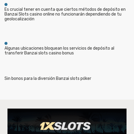
Es crucial tener en cuenta que ciertos métodos de depósito en
Banzai Slots casino online no funcionarán dependiendo de tu
geolocalización
Algunas ubicaciones bloquean los servicios de depósito al
transferir Banzai slots casino bonus
Sin bonos para la diversión Banzai slots póker