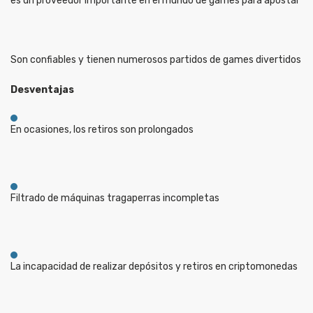
es un proveedor importante en el mundo de games para apostar
Son confiables y tienen numerosos partidos de games divertidos
Desventajas
En ocasiones, los retiros son prolongados
Filtrado de máquinas tragaperras incompletas
La incapacidad de realizar depósitos y retiros en criptomonedas