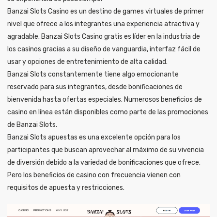
Banzai Slots Casino es un destino de games virtuales de primer
nivel que ofrece a los integrantes una experiencia atractiva y
agradable. Banzai Slots Casino gratis es líder en la industria de
los casinos gracias a su diseño de vanguardia, interfaz fácil de
usar y opciones de entretenimiento de alta calidad.
Banzai Slots constantemente tiene algo emocionante
reservado para sus integrantes, desde bonificaciones de
bienvenida hasta ofertas especiales. Numerosos beneficios de
casino en línea están disponibles como parte de las promociones
de Banzai Slots.
Banzai Slots apuestas es una excelente opción para los
participantes que buscan aprovechar al máximo de su vivencia
de diversión debido a la variedad de bonificaciones que ofrece.
Pero los beneficios de casino con frecuencia vienen con
requisitos de apuesta y restricciones.