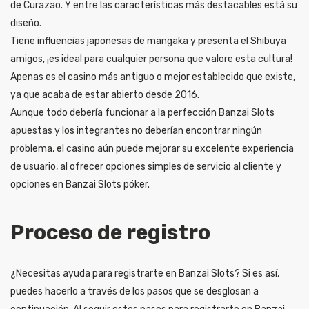
de Curazao. Y entre las características más destacables está su
diseño.
Tiene influencias japonesas de mangaka y presenta el Shibuya
amigos, ¡es ideal para cualquier persona que valore esta cultura!
Apenas es el casino más antiguo o mejor establecido que existe,
ya que acaba de estar abierto desde 2016.
Aunque todo debería funcionar a la perfección Banzai Slots
apuestas y los integrantes no deberían encontrar ningún
problema, el casino aún puede mejorar su excelente experiencia
de usuario, al ofrecer opciones simples de servicio al cliente y
opciones en Banzai Slots póker.
Proceso de registro
¿Necesitas ayuda para registrarte en Banzai Slots? Si es así,
puedes hacerlo a través de los pasos que se desglosan a