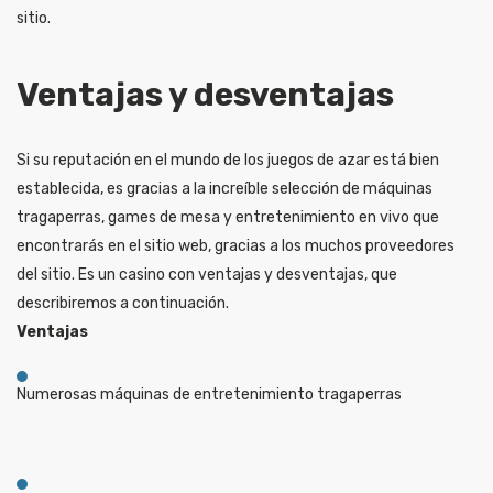
sitio.
Ventajas y desventajas
Si su reputación en el mundo de los juegos de azar está bien
establecida, es gracias a la increíble selección de máquinas
tragaperras, games de mesa y entretenimiento en vivo que
encontrarás en el sitio web, gracias a los muchos proveedores
del sitio. Es un casino con ventajas y desventajas, que
describiremos a continuación.
Ventajas
Numerosas máquinas de entretenimiento tragaperras