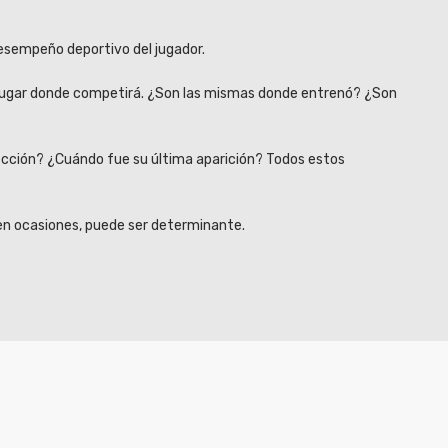
desempeño deportivo del jugador.
del lugar donde competirá. ¿Son las mismas donde entrenó? ¿Son
lección? ¿Cuándo fue su última aparición? Todos estos
 en ocasiones, puede ser determinante.