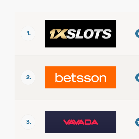
1.
2.
3.