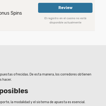
Review
onus Spins
El registro en el casino no está
disponible actualmente
 apuestas ofrecidas. De esta manera, los corredores obtienen
s hacer.
posibles
porte, la modalidad y el sistema de apuesta es esencial.