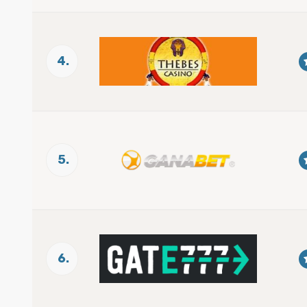
4.
5.
6.