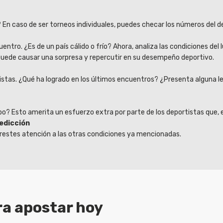
 En caso de ser torneos individuales, puedes checar los números del 
uentro. ¿Es de un país cálido o frío? Ahora, analiza las condiciones 
 puede causar una sorpresa y repercutir en su desempeño deportivo.
istas. ¿Qué ha logrado en los últimos encuentros? ¿Presenta alguna 
po? Esto amerita un esfuerzo extra por parte de los deportistas que,
redicción
prestes atención a las otras condiciones ya mencionadas.
ra apostar hoy