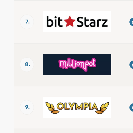
7.
8.
9.