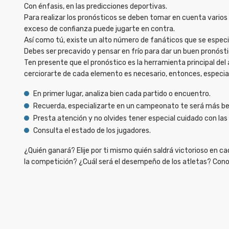
Con énfasis, en las predicciones deportivas.
Para realizar los pronósticos se deben tomar en cuenta varios a
exceso de confianza puede jugarte en contra.
Así como tú, existe un alto número de fanáticos que se espec
Debes ser precavido y pensar en frío para dar un buen pronósti
Ten presente que el pronóstico es la herramienta principal del 
cerciorarte de cada elemento es necesario, entonces, especia
En primer lugar, analiza bien cada partido o encuentro.
Recuerda, especializarte en un campeonato te será más be
Presta atención y no olvides tener especial cuidado con las
Consulta el estado de los jugadores.
¿Quién ganará? Elije por ti mismo quién saldrá victorioso en 
la competición? ¿Cuál será el desempeño de los atletas? Cono