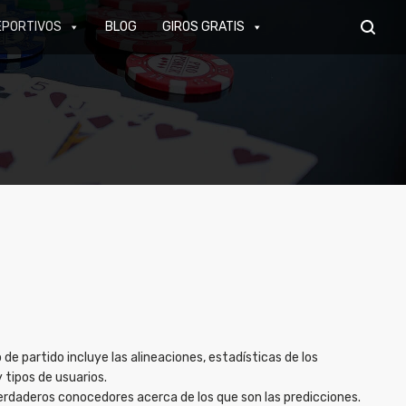
EPORTIVOS
BLOG
GIROS GRATIS
partido incluye las alineaciones, estadísticas de los
 tipos de usuarios.
Verdaderos conocedores acerca de los que son las predicciones.