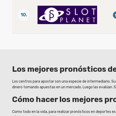
10.
Los mejores pronósticos d
Los centros para apostar son una especie de intermediario. Su
dinero tomando apuestas en un mercado. Luego las evalúan. Si
Cómo hacer los mejores pro
Como todo en la vida, para realizar pronósticos en deportes es