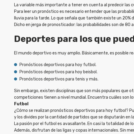
La variable más importante a tener en cuenta al predecir las 
Para leer un pronóstico es necesario entender que las probabili
lluvia para la tarde. Lo que señala que también existe un 20% 
Dicho en jerga de pronosticador: las probabilidades son de 80 a
Deportes para los que pue
El mundo deportivo es muy amplio. Básicamente, es posible rea
Pronósticos deportivos para hoy futbol.
Pronósticos deportivos para hoy beisbol.
Pronósticos deportivos para tenis y más.
Sin embargo, existen disciplinas que son más populares que ot
competiciones tienen a nivel mundial. Encuentra cuáles son l
Futbol
¿Cómo se realizan pronósticos deportivos para hoy futbol? P
y los divides por la cantidad de partidos que se disputarán en 
La pasión por el futbol es avasallante. En casi la totalidad de
Además, disfrutan de las ligas y copas internacionales. Sin me