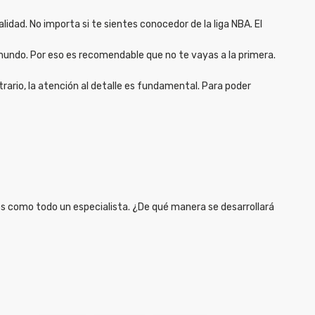
lidad. No importa si te sientes conocedor de la liga NBA. El
mundo. Por eso es recomendable que no te vayas a la primera.
trario, la atención al detalle es fundamental. Para poder
os como todo un especialista. ¿De qué manera se desarrollará