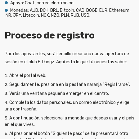
Apoyo: Chat, correo electrónico.
Monedas: AUD, BCH, BRL, Bitcoin, CAD, DOGE, EUR, Ethereum,
INR, JPY, Litecoin, NOK, NZD, PLN, RUB, USD.
Proceso de registro
Para los apostantes, será sencillo crear una nueva apertura de
sesión en el club Bitkingz. Aquí está lo que tú necesitas saber:
Abre el portal web.
Seguidamente, presiona en la pestaña naranja “Registrarse”.
Verás una ventana pequeña emerger en el centro.
Completa los datos personales, un correo electrónico y elige
una contraseña.
A continuación, selecciona la moneda que deseas usar y el país
en el que vives.
Al presionar el botón “Siguiente paso” se te presentará otro