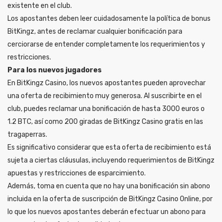
existente en el club.
Los apostantes deben leer cuidadosamente la política de bonus
BitKingz, antes de reclamar cualquier bonificación para
cerciorarse de entender completamente los requerimientos y
restricciones.
Para los nuevos jugadores
En BitKingz Casino, los nuevos apostantes pueden aprovechar
una oferta de recibimiento muy generosa. Al suscribirte en el
club, puedes reclamar una bonificación de hasta 3000 euros o
1.2 BTC, así como 200 giradas de BitKingz Casino gratis en las
tragaperras.
Es significativo considerar que esta oferta de recibimiento está
sujeta a ciertas cláusulas, incluyendo requerimientos de BitKingz
apuestas y restricciones de esparcimiento.
Además, toma en cuenta que no hay una bonificación sin abono
incluida en la oferta de suscripción de BitKingz Casino Online, por
lo que los nuevos apostantes deberán efectuar un abono para