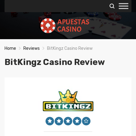
Home
Reviews
BitKingz Casino Review
BitKingz Casino Review