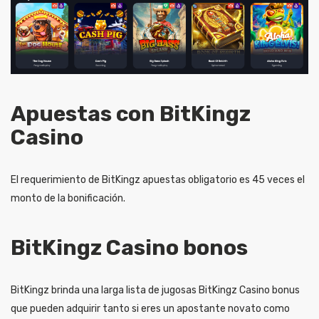
Apuestas con BitKingz
Casino
El requerimiento de BitKingz apuestas obligatorio es 45 veces el
monto de la bonificación.
BitKingz Casino bonos
BitKingz brinda una larga lista de jugosas BitKingz Casino bonus
que pueden adquirir tanto si eres un apostante novato como