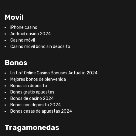
Movil
iPhone casino
Android casino 2024
Casino móvil
Casino movil bono sin deposito
Bonos
List of Online Casino Bonuses Actual in 2024
Mejores bonos de bienvenida
Bonos sin depósito
Bonos gratis apuestas
Bonos de casino 2024
Bonos con deposito 2024
Bonos casas de apuestas 2024
Tragamonedas