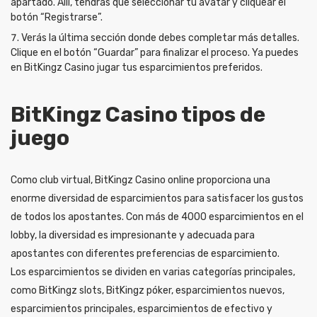
apartado. Allí, tendrás que seleccionar tu avatar y cliquear el
botón “Registrarse”.
Verás la última sección donde debes completar más detalles.
Clique en el botón “Guardar” para finalizar el proceso. Ya puedes
en BitKingz Casino jugar tus esparcimientos preferidos.
BitKingz Casino tipos de
juego
Como club virtual, BitKingz Casino online proporciona una
enorme diversidad de esparcimientos para satisfacer los gustos
de todos los apostantes. Con más de 4000 esparcimientos en el
lobby, la diversidad es impresionante y adecuada para
apostantes con diferentes preferencias de esparcimiento.
Los esparcimientos se dividen en varias categorías principales,
como BitKingz slots, BitKingz póker, esparcimientos nuevos,
esparcimientos principales, esparcimientos de efectivo y