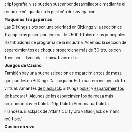
criptografía, y se pueden buscar por desarrollador o mediante el
menú de búsqueda en la pestaña de navegación.
Máquinas tragaperras
Las BitKingz slots son una prioridad en BitKingz y la sección de
tragaperras posee por encima de 2500 títulos de los principales
distribuidores de programa de la industria. Además, la sección de
esparcimientos de choque proporciona más de 30 títulos con
funciones divertidas e iniciativas extra.
Juegos de Casino
También hay una buena selección de esparcimientos de mesa
que puedes en BitKingz Casino jugar. Esta cartera incluye ruleta
virtual, variantes
de blackjack
, BitKingz
póker
y
esparcimientos
de baccarat
. Algunos de los esparcimientos de mesa más
notorios incluyen Ruleta 10p, Ruleta Americana, Ruleta
Francesa, Blackjack de Atlantic City Oro y Blackjack de mano
múltiple.”
Casino en vivo