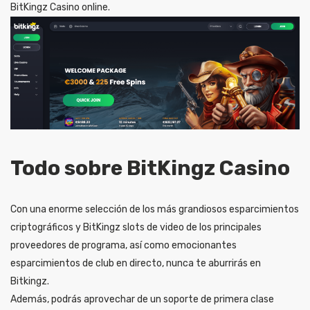
BitKingz Casino online.
Todo sobre BitKingz Casino
Con una enorme selección de los más grandiosos esparcimientos
criptográficos y BitKingz slots de video de los principales
proveedores de programa, así como emocionantes
esparcimientos de club en directo, nunca te aburrirás en
Bitkingz.
Además, podrás aprovechar de un soporte de primera clase