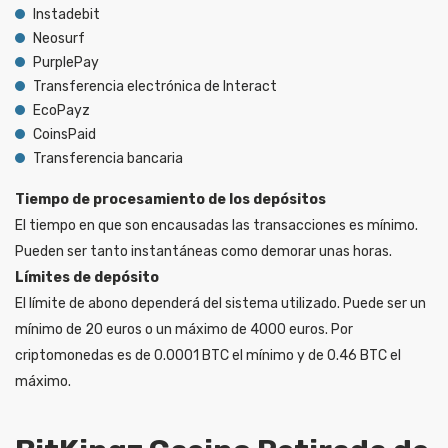
Instadebit
Neosurf
PurplePay
Transferencia electrónica de Interact
EcoPayz
CoinsPaid
Transferencia bancaria
Tiempo de procesamiento de los depósitos
El tiempo en que son encausadas las transacciones es mínimo.
Pueden ser tanto instantáneas como demorar unas horas.
Límites de depósito
El límite de abono dependerá del sistema utilizado. Puede ser un
mínimo de 20 euros o un máximo de 4000 euros. Por
criptomonedas es de 0.0001 BTC el mínimo y de 0.46 BTC el
máximo.