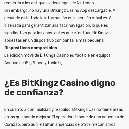
recuerda a los antiguos videojuegos de Nintendo.
Sin embargo, no hay una BitKingz Casino App descargable. A
pesar de esto toda la información en la versión móvil está
diseñada para garantizar una fácil navegación, lo que es
significativo para los apostantes que efectúan BitKingz
apuestas en un dispositivo con pantalla más pequeña.
Dispositivos compatibles
La edición móvil de BitKingz Casino es factible en equipos
Android e iOS (iPhone y tablets).
¿Es BitKingz Casino digno
de confianza?
En cuanto a confiabilidad y respaldo, BitKingz Casino tiene áreas
en las que podría mejorar. El operador dispone de una anuencia de
Curazao, pero aún le faltan anuencias de otros mecanismos