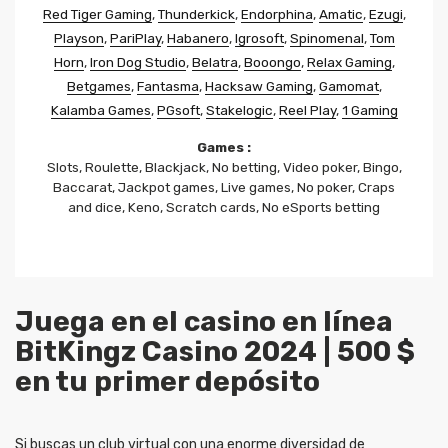
Red Tiger Gaming
,
Thunderkick
,
Endorphina
,
Amatic
,
Ezugi
,
Playson
,
PariPlay
,
Habanero
,
Igrosoft
,
Spinomenal
,
Tom
Horn
,
Iron Dog Studio
,
Belatra
,
Booongo
,
Relax Gaming
,
Betgames
,
Fantasma
,
Hacksaw Gaming
,
Gamomat
,
Kalamba Games
,
PGsoft
,
Stakelogic
,
Reel Play
,
1 Gaming
Games :
Slots, Roulette, Blackjack, No betting, Video poker, Bingo,
Baccarat, Jackpot games, Live games, No poker, Craps
and dice, Keno, Scratch cards, No eSports betting
Juega en el casino en línea
BitKingz Casino 2024 | 500 $
en tu primer depósito
Si buscas un club virtual con una enorme diversidad de