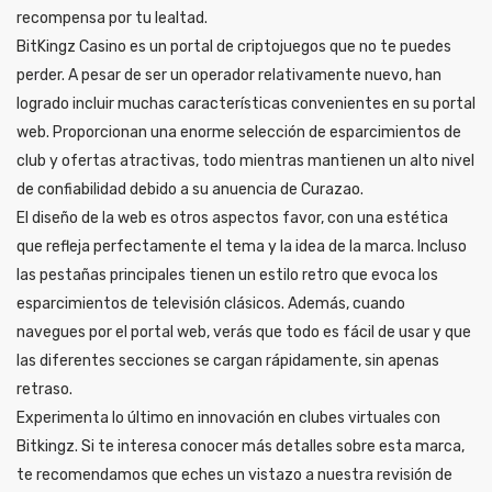
recompensa por tu lealtad.
BitKingz Casino es un portal de criptojuegos que no te puedes
perder. A pesar de ser un operador relativamente nuevo, han
logrado incluir muchas características convenientes en su portal
web. Proporcionan una enorme selección de esparcimientos de
club y ofertas atractivas, todo mientras mantienen un alto nivel
de confiabilidad debido a su anuencia de Curazao.
El diseño de la web es otros aspectos favor, con una estética
que refleja perfectamente el tema y la idea de la marca. Incluso
las pestañas principales tienen un estilo retro que evoca los
esparcimientos de televisión clásicos. Además, cuando
navegues por el portal web, verás que todo es fácil de usar y que
las diferentes secciones se cargan rápidamente, sin apenas
retraso.
Experimenta lo último en innovación en clubes virtuales con
Bitkingz. Si te interesa conocer más detalles sobre esta marca,
te recomendamos que eches un vistazo a nuestra revisión de