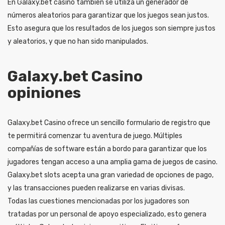
En Galaxy.bet casino también se utiliza un generador de
números aleatorios para garantizar que los juegos sean justos.
Esto asegura que los resultados de los juegos son siempre justos
y aleatorios, y que no han sido manipulados.
Galaxy.bet Casino
opiniones
Galaxy.bet Casino ofrece un sencillo formulario de registro que
te permitirá comenzar tu aventura de juego. Múltiples
compañías de software están a bordo para garantizar que los
jugadores tengan acceso a una amplia gama de juegos de casino.
Galaxy.bet slots acepta una gran variedad de opciones de pago,
y las transacciones pueden realizarse en varias divisas.
Todas las cuestiones mencionadas por los jugadores son
tratadas por un personal de apoyo especializado, esto genera