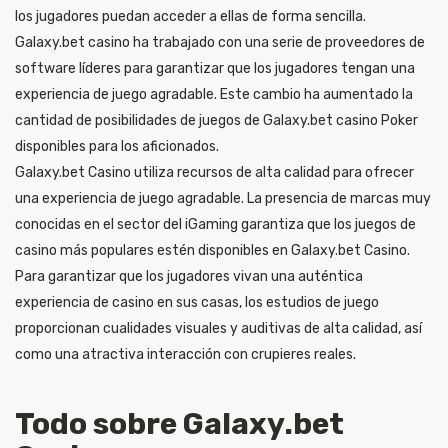
los jugadores puedan acceder a ellas de forma sencilla.
Galaxy.bet casino ha trabajado con una serie de proveedores de
software líderes para garantizar que los jugadores tengan una
experiencia de juego agradable. Este cambio ha aumentado la
cantidad de posibilidades de juegos de Galaxy.bet casino Poker
disponibles para los aficionados.
Galaxy.bet Casino utiliza recursos de alta calidad para ofrecer
una experiencia de juego agradable. La presencia de marcas muy
conocidas en el sector del iGaming garantiza que los juegos de
casino más populares estén disponibles en Galaxy.bet Casino.
Para garantizar que los jugadores vivan una auténtica
experiencia de casino en sus casas, los estudios de juego
proporcionan cualidades visuales y auditivas de alta calidad, así
como una atractiva interacción con crupieres reales.
Todo sobre Galaxy.bet