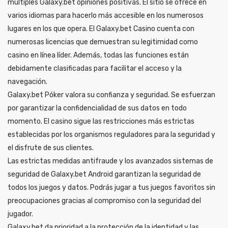
múltiples Galaxy.bet opiniones positivas. El sitio se ofrece en
varios idiomas para hacerlo más accesible en los numerosos
lugares en los que opera. El Galaxy.bet Casino cuenta con
numerosas licencias que demuestran su legitimidad como
casino en línea líder. Además, todas las funciones están
debidamente clasificadas para facilitar el acceso y la
navegación.
Galaxy.bet Póker valora su confianza y seguridad. Se esfuerzan
por garantizar la confidencialidad de sus datos en todo
momento. El casino sigue las restricciones más estrictas
establecidas por los organismos reguladores para la seguridad y
el disfrute de sus clientes.
Las estrictas medidas antifraude y los avanzados sistemas de
seguridad de Galaxy.bet Android garantizan la seguridad de
todos los juegos y datos. Podrás jugar a tus juegos favoritos sin
preocupaciones gracias al compromiso con la seguridad del
jugador.
Galaxy.bet da prioridad a la protección de la identidad y las