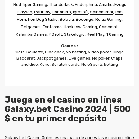
Red Tiger Gaming
,
Thunderkick
,
Endorphina
,
Amatic
,
Ezugi
,
Playson
,
PariPlay
,
Habanero
,
Igrosoft
,
Spinomenal
,
Tom
Horn
,
Iron Dog Studio
,
Belatra
,
Booongo
,
Relax Gaming
,
Betgames
,
Fantasma
,
Hacksaw Gaming
,
Gamomat
,
Kalamba Games
,
PGsoft
,
Stakelogic
,
Reel Play
,
1 Gaming
Games :
Slots, Roulette, Blackjack, No betting, Video poker, Bingo,
Baccarat, Jackpot games, Live games, No poker, Craps
and dice, Keno, Scratch cards, No eSports betting
Juega en el casino en línea
Galaxy.bet Casino 2024 | 500
$ en tu primer depósito
Galaxy.bet Casino Online es una casa de apuestas y casino online