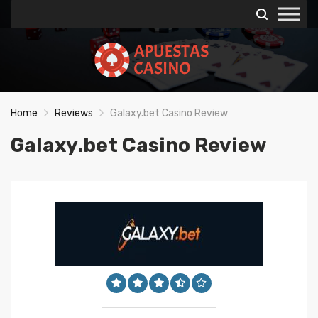
Home
Reviews
Galaxy.bet Casino Review
Galaxy.bet Casino Review