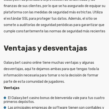
finanzas de sus clientes, por lo que se ha asegurado de equipar su
plataforma con las medidas de seguridad más estrictas. Utiliza
el estándar SSL para proteger tus datos. Además, el sitio se
somete a auditorías de seguridad periódicas para garantizar que
cumple constantemente las normas de seguridad más recientes
Ventajas y desventajas
Galaxy.bet casino online tiene muchas ventajas y algunas
desventajas, aquí te dejamos ambas para que tengas toda la
información necesaria para tomar o no la decisión de formar
parte de esta comunidad de jugadores.
Ventajas
El Galaxy.bet casino bonus de bienvenida vale para tus cuatro
primeros depósitos.
Las principales empresas de software tienen son confiables y