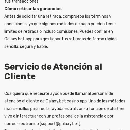
tus transacciones.
Cómo retirar las ganancias
Antes de solicitar una retirada, comprueba los términos y
condiciones, ya que algunos métodos de pago pueden tener
límites de retirada o incluso comisiones. Puedes confiar en
Galaxy.bet app para gestionar tus retiradas de forma rápida,
sencilla, segura y fiable.
Servicio de Atención al
Cliente
Cualquiera que necesite ayuda puede llamar al personal de
atención al cliente de Galaxy.bet casino app. Uno de los métodos
más sencillos para recibir ayuda es utilizar su función de chat en
vivo e interactuar con un profesional de la asistencia o por
correo electrónico (
support@galaxy.bet
).