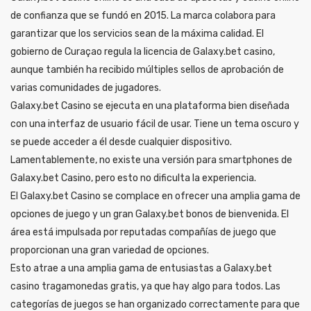
de confianza que se fundó en 2015. La marca colabora para
garantizar que los servicios sean de la máxima calidad. El
gobierno de Curaçao regula la licencia de Galaxy.bet casino,
aunque también ha recibido múltiples sellos de aprobación de
varias comunidades de jugadores.
Galaxy.bet Casino se ejecuta en una plataforma bien diseñada
con una interfaz de usuario fácil de usar. Tiene un tema oscuro y
se puede acceder a él desde cualquier dispositivo.
Lamentablemente, no existe una versión para smartphones de
Galaxy.bet Casino, pero esto no dificulta la experiencia.
El Galaxy.bet Casino se complace en ofrecer una amplia gama de
opciones de juego y un gran Galaxy.bet bonos de bienvenida. El
área está impulsada por reputadas compañías de juego que
proporcionan una gran variedad de opciones.
Esto atrae a una amplia gama de entusiastas a Galaxy.bet
casino tragamonedas gratis, ya que hay algo para todos. Las
categorías de juegos se han organizado correctamente para que