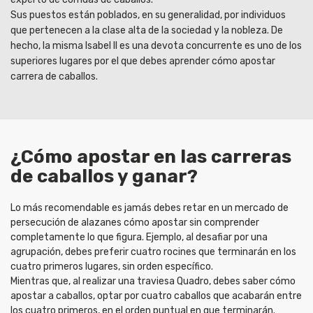
Sus puestos están poblados, en su generalidad, por individuos
que pertenecen a la clase alta de la sociedad y la nobleza. De
hecho, la misma Isabel II es una devota concurrente es uno de los
superiores lugares por el que debes aprender cómo apostar
carrera de caballos.
¿Cómo apostar en las carreras
de caballos y ganar?
Lo más recomendable es jamás debes retar en un mercado de
persecución de alazanes cómo apostar sin comprender
completamente lo que figura. Ejemplo, al desafiar por una
agrupación, debes preferir cuatro rocines que terminarán en los
cuatro primeros lugares, sin orden específico.
Mientras que, al realizar una traviesa Quadro, debes saber cómo
apostar a caballos, optar por cuatro caballos que acabarán entre
los cuatro primeros, en el orden puntual en que terminarán.