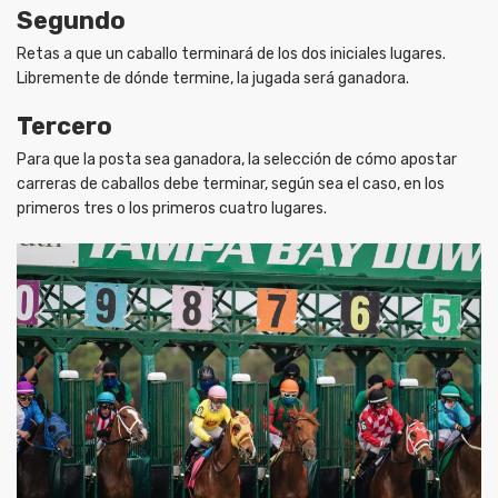
Segundo
Retas a que un caballo terminará de los dos iniciales lugares.
Libremente de dónde termine, la jugada será ganadora.
Tercero
Para que la posta sea ganadora, la selección de cómo apostar
carreras de caballos debe terminar, según sea el caso, en los
primeros tres o los primeros cuatro lugares.