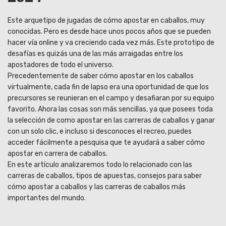
Este arquetipo de jugadas de cómo apostar en caballos, muy
conocidas. Pero es desde hace unos pocos años que se pueden
hacer vía online y va creciendo cada vez más. Este prototipo de
desafías es quizás una de las más arraigadas entre los
apostadores de todo el universo.
Precedentemente de saber cómo apostar en los caballos
virtualmente, cada fin de lapso era una oportunidad de que los
precursores se reunieran en el campo y desafiaran por su equipo
favorito. Ahora las cosas son más sencillas, ya que posees toda
la selección de como apostar en las carreras de caballos y ganar
con un solo clic, e incluso si desconoces el recreo, puedes
acceder fácilmente a pesquisa que te ayudará a saber cómo
apostar en carrera de caballos.
En este artículo analizaremos todo lo relacionado con las
carreras de caballos, tipos de apuestas, consejos para saber
cómo apostar a caballos y las carreras de caballos más
importantes del mundo.