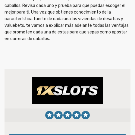
caballos. Revisa cada uno y prueba para que puedas escoger el
mejor para ti. Una vez que obtienes conocimiento de la
característica fuerte de cada una las viviendas de desafías y
valuebets, te vamos a explicar más adelante todas las ventajas
que prometen cada una de estas para que sepas como apostar
en carreras de caballos.