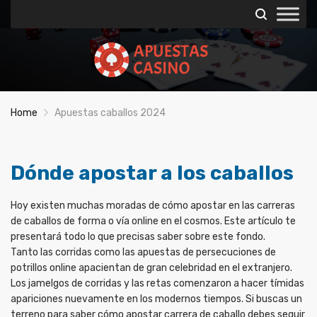
Home
Apuestas caballos 2024
Dónde apostar a los caballos
Hoy existen muchas moradas de cómo apostar en las carreras
de caballos de forma o vía online en el cosmos. Este artículo te
presentará todo lo que precisas saber sobre este fondo.
Tanto las corridas como las apuestas de persecuciones de
potrillos online apacientan de gran celebridad en el extranjero.
Los jamelgos de corridas y las retas comenzaron a hacer tímidas
apariciones nuevamente en los modernos tiempos. Si buscas un
terreno para saber cómo apostar carrera de caballo debes seguir