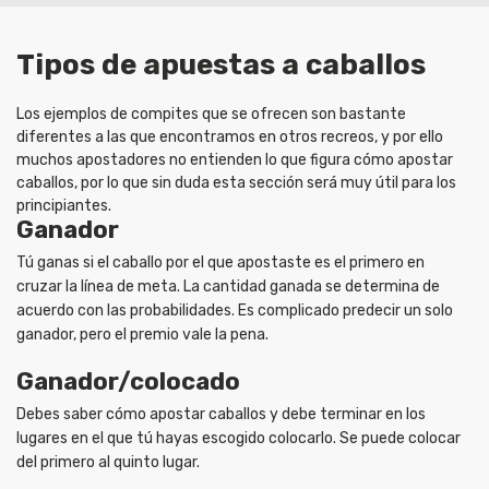
Tipos de apuestas a caballos
Los ejemplos de compites que se ofrecen son bastante
diferentes a las que encontramos en otros recreos, y por ello
muchos apostadores no entienden lo que figura cómo apostar
caballos, por lo que sin duda esta sección será muy útil para los
principiantes.
Ganador
Tú ganas si el caballo por el que apostaste es el primero en
cruzar la línea de meta. La cantidad ganada se determina de
acuerdo con las probabilidades. Es complicado predecir un solo
ganador, pero el premio vale la pena.
Ganador/colocado
Debes saber cómo apostar caballos y debe terminar en los
lugares en el que tú hayas escogido colocarlo. Se puede colocar
del primero al quinto lugar.