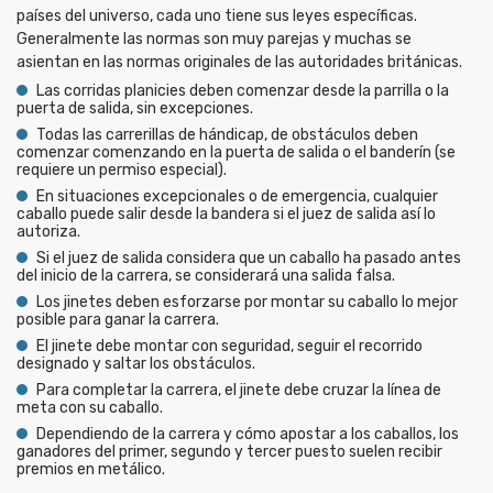
países del universo, cada uno tiene sus leyes específicas.
Generalmente las normas son muy parejas y muchas se
asientan en las normas originales de las autoridades británicas.
Las corridas planicies deben comenzar desde la parrilla o la
puerta de salida, sin excepciones.
Todas las carrerillas de hándicap, de obstáculos deben
comenzar comenzando en la puerta de salida o el banderín (se
requiere un permiso especial).
En situaciones excepcionales o de emergencia, cualquier
caballo puede salir desde la bandera si el juez de salida así lo
autoriza.
Si el juez de salida considera que un caballo ha pasado antes
del inicio de la carrera, se considerará una salida falsa.
Los jinetes deben esforzarse por montar su caballo lo mejor
posible para ganar la carrera.
El jinete debe montar con seguridad, seguir el recorrido
designado y saltar los obstáculos.
Para completar la carrera, el jinete debe cruzar la línea de
meta con su caballo.
Dependiendo de la carrera y cómo apostar a los caballos, los
ganadores del primer, segundo y tercer puesto suelen recibir
premios en metálico.