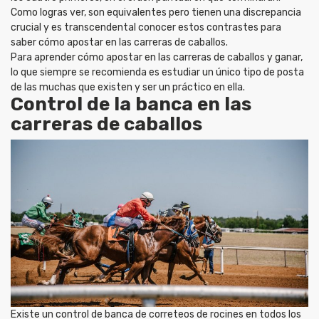
Como logras ver, son equivalentes pero tienen una discrepancia
crucial y es transcendental conocer estos contrastes para
saber cómo apostar en las carreras de caballos.
Para aprender cómo apostar en las carreras de caballos y ganar,
lo que siempre se recomienda es estudiar un único tipo de posta
de las muchas que existen y ser un práctico en ella.
Control de la banca en las
carreras de caballos
Existe un control de banca de correteos de rocines en todos los