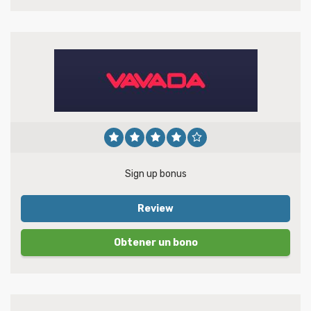
Sign up bonus
Review
Obtener un bono