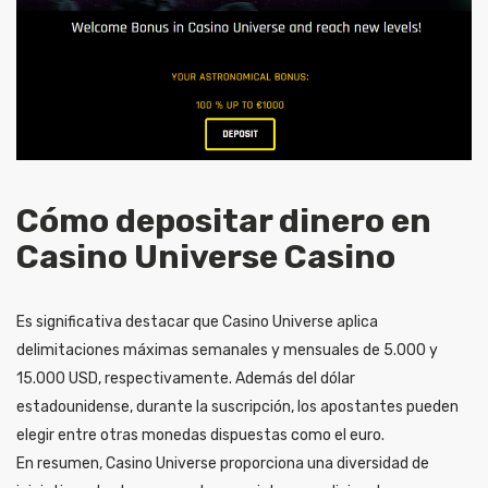
Cómo depositar dinero en
Casino Universe Casino
Es significativa destacar que Casino Universe aplica
delimitaciones máximas semanales y mensuales de 5.000 y
15.000 USD, respectivamente. Además del dólar
estadounidense, durante la suscripción, los apostantes pueden
elegir entre otras monedas dispuestas como el euro.
En resumen, Casino Universe proporciona una diversidad de