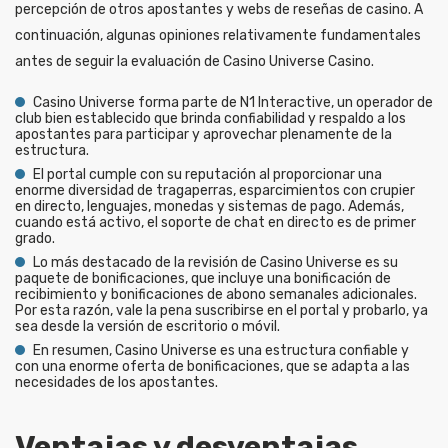
percepción de otros apostantes y webs de reseñas de casino. A
continuación, algunas opiniones relativamente fundamentales
antes de seguir la evaluación de Casino Universe Casino.
Casino Universe forma parte de N1 Interactive, un operador de
club bien establecido que brinda confiabilidad y respaldo a los
apostantes para participar y aprovechar plenamente de la
estructura.
El portal cumple con su reputación al proporcionar una
enorme diversidad de tragaperras, esparcimientos con crupier
en directo, lenguajes, monedas y sistemas de pago. Además,
cuando está activo, el soporte de chat en directo es de primer
grado.
Lo más destacado de la revisión de Casino Universe es su
paquete de bonificaciones, que incluye una bonificación de
recibimiento y bonificaciones de abono semanales adicionales.
Por esta razón, vale la pena suscribirse en el portal y probarlo, ya
sea desde la versión de escritorio o móvil.
En resumen, Casino Universe es una estructura confiable y
con una enorme oferta de bonificaciones, que se adapta a las
necesidades de los apostantes.
Ventajas y desventajas