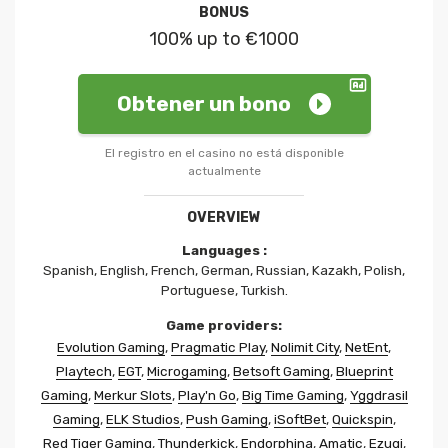
BONUS
100% up to €1000
Obtener un bono
El registro en el casino no está disponible
actualmente
OVERVIEW
Languages :
Spanish, English, French, German, Russian, Kazakh, Polish,
Portuguese, Turkish.
Game providers:
Evolution Gaming
,
Pragmatic Play
,
Nolimit City
,
NetEnt
,
Playtech
,
EGT
,
Microgaming
,
Betsoft Gaming
,
Blueprint
Gaming
,
Merkur Slots
,
Play'n Go
,
Big Time Gaming
,
Yggdrasil
Gaming
,
ELK Studios
,
Push Gaming
,
iSoftBet
,
Quickspin
,
Red Tiger Gaming
,
Thunderkick
,
Endorphina
,
Amatic
,
Ezugi
,