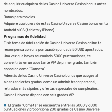
de adquirir cualquiera de los Casino Universe Casino bonus antes
nombrados.
Bonos para móviles
Adquiere cualquiera de estas Casino Universe Casino bonus en tu
Android o iOS (tablets y iPhone).
Programas de fidelidad
El sistema de fidelización de Casino Universe Casino online te
recompensa con una puntuación por cada 50 USD apostados.
Una vez que hayas acumulado 3000 puntuaciones, te
convertirás en un apostante VIP de primer grado, también
conocido como “Cometa”.
Además de los Casino Universe Casino bonus que acoges al
alcanzar ciertos grados, como un administrador personal,
retiradas más rápidos y ofertas especiales de cumpleaños,
Casino Universe dispone con seis grados VIP.
El grado “Cometa” se encuentra entre las 3000 y 6000
puntuaciones y proporciona 200 giradas de Casino Universe