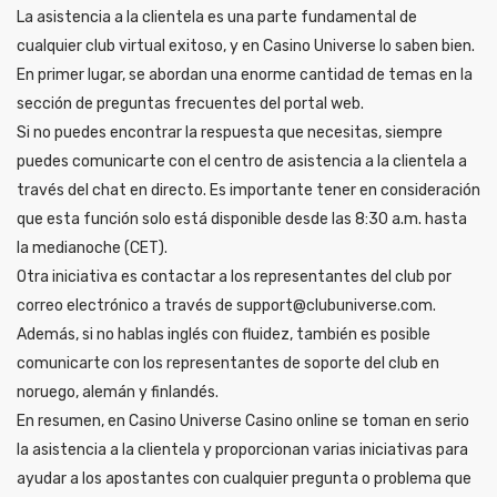
La asistencia a la clientela es una parte fundamental de
cualquier club virtual exitoso, y en Casino Universe lo saben bien.
En primer lugar, se abordan una enorme cantidad de temas en la
sección de preguntas frecuentes del portal web.
Si no puedes encontrar la respuesta que necesitas, siempre
puedes comunicarte con el centro de asistencia a la clientela a
través del chat en directo. Es importante tener en consideración
que esta función solo está disponible desde las 8:30 a.m. hasta
la medianoche (CET).
Otra iniciativa es contactar a los representantes del club por
correo electrónico a través de
support@clubuniverse.com
.
Además, si no hablas inglés con fluidez, también es posible
comunicarte con los representantes de soporte del club en
noruego, alemán y finlandés.
En resumen, en Casino Universe Casino online se toman en serio
la asistencia a la clientela y proporcionan varias iniciativas para
ayudar a los apostantes con cualquier pregunta o problema que