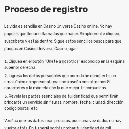
Proceso de registro
La vida es sencilla en Casino Universe Casino online. No hay
papeles que llenar ni llamadas que hacer. Simplemente cliquea,
suscríbete y estás dentro. Sigue estos sencillos pasos para que
puedas en Casino Universe Casino jugar:
Cliquea en el botón “Únete a nosotros” escondido en la esquina
superior derecha.
Ingresa los datos personales que permitirán conocerte: un
email único e impersonal, una contraseña con al menos 8
caracteres y la moneda con la que mejor te comunicas.
Revela las partes esenciales de tu identidad que permitirán
brindarte un servicio sin fisuras: nombre, fecha, ciudad, dirección,
código postal, etc.
Verifica que los datos sean precisos, pues una vez dados no hay
vuelta atrás. En tu perfil podrás probar tu identidad de mil