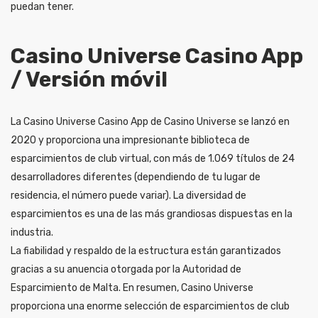
puedan tener.
Casino Universe Casino App
/ Versión móvil
La Casino Universe Casino App de Casino Universe se lanzó en
2020 y proporciona una impresionante biblioteca de
esparcimientos de club virtual, con más de 1.069 títulos de 24
desarrolladores diferentes (dependiendo de tu lugar de
residencia, el número puede variar). La diversidad de
esparcimientos es una de las más grandiosas dispuestas en la
industria.
La fiabilidad y respaldo de la estructura están garantizados
gracias a su anuencia otorgada por la Autoridad de
Esparcimiento de Malta. En resumen, Casino Universe
proporciona una enorme selección de esparcimientos de club