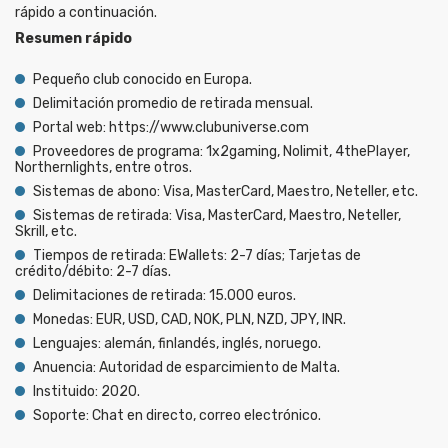
rápido a continuación.
Resumen rápido
Pequeño club conocido en Europa.
Delimitación promedio de retirada mensual.
Portal web: https://www.clubuniverse.com
Proveedores de programa: 1x2gaming, Nolimit, 4thePlayer,
Northernlights, entre otros.
Sistemas de abono: Visa, MasterCard, Maestro, Neteller, etc.
Sistemas de retirada: Visa, MasterCard, Maestro, Neteller,
Skrill, etc.
Tiempos de retirada: EWallets: 2-7 días; Tarjetas de
crédito/débito: 2-7 días.
Delimitaciones de retirada: 15.000 euros.
Monedas: EUR, USD, CAD, NOK, PLN, NZD, JPY, INR.
Lenguajes: alemán, finlandés, inglés, noruego.
Anuencia: Autoridad de esparcimiento de Malta.
Instituido: 2020.
Soporte: Chat en directo, correo electrónico.