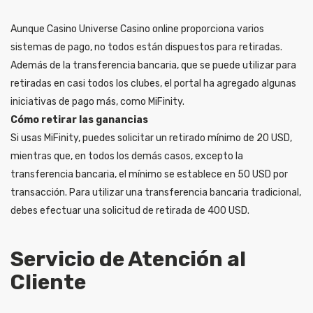
Aunque Casino Universe Casino online proporciona varios
sistemas de pago, no todos están dispuestos para retiradas.
Además de la transferencia bancaria, que se puede utilizar para
retiradas en casi todos los clubes, el portal ha agregado algunas
iniciativas de pago más, como MiFinity.
Cómo retirar las ganancias
Si usas MiFinity, puedes solicitar un retirado mínimo de 20 USD,
mientras que, en todos los demás casos, excepto la
transferencia bancaria, el mínimo se establece en 50 USD por
transacción. Para utilizar una transferencia bancaria tradicional,
debes efectuar una solicitud de retirada de 400 USD.
Servicio de Atención al
Cliente