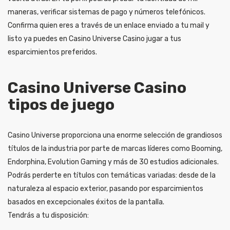
maneras, verificar sistemas de pago y números telefónicos.
Confirma quien eres a través de un enlace enviado a tu mail y
listo ya puedes en Casino Universe Casino jugar a tus
esparcimientos preferidos.
Casino Universe Casino
tipos de juego
Casino Universe proporciona una enorme selección de grandiosos
títulos de la industria por parte de marcas líderes como Booming,
Endorphina, Evolution Gaming y más de 30 estudios adicionales.
Podrás perderte en títulos con temáticas variadas: desde de la
naturaleza al espacio exterior, pasando por esparcimientos
basados en excepcionales éxitos de la pantalla.
Tendrás a tu disposición: