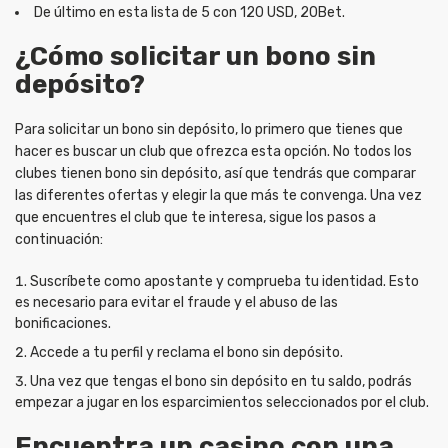
De último en esta lista de 5 con 120 USD, 20Bet.
¿Cómo solicitar un bono sin
depósito?
Para solicitar un bono sin depósito, lo primero que tienes que
hacer es buscar un club que ofrezca esta opción. No todos los
clubes tienen bono sin depósito, así que tendrás que comparar
las diferentes ofertas y elegir la que más te convenga. Una vez
que encuentres el club que te interesa, sigue los pasos a
continuación:
Suscríbete como apostante y comprueba tu identidad. Esto
es necesario para evitar el fraude y el abuso de las
bonificaciones.
Accede a tu perfil y reclama el bono sin depósito.
Una vez que tengas el bono sin depósito en tu saldo, podrás
empezar a jugar en los esparcimientos seleccionados por el club.
Encuentra un casino con una