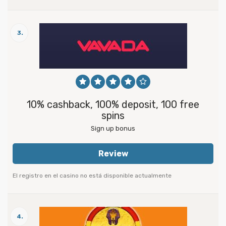
3.
10% cashback, 100% deposit, 100 free
spins
Sign up bonus
Review
El registro en el casino no está disponible actualmente
4.