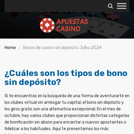
Home
Bonos de casino sin depósito Julho 2024
¿Cuáles son los tipos de bono
sin depósito?
Si te encuentras en la búsqueda de una forma de aventurarte en
los clubes virtual sin arriesgar tu capital, el bono sin depósito y
los giros gratis son una alternativa excepcional. En el mes de
octubre, hay varios clubes que proporcionan distintas categorías
de bonificación sin abono para encantar a nuevos apostantes o
fidelizar a los habituales. Aquí te presentamos los más