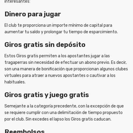
interesantes:
Dinero para jugar
El club te proporciona un importe mínimo de capital para
aumentar tu saldo y prolongar tu tiempo de esparcimiento.
Giros gratis sin depósito
Estos Giros gratis permiten a los apostantes jugar a las
tragaperras sin necesidad de efectuar un abono previo. Es decir,
son una manera de bonificación que proporcionan algunos clubes
virtuales para atraer a nuevos apostantes o cautivar a los
habituales.
Giros gratis y juego gratis
Semejante a la categoría precedente, con la excepción de que
se requiere cumplir con una delimitación de tiempo propuesto
por el club. Sin excedes el lapso los Giros gratis caducan.
Reembolsos