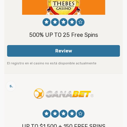
500% UP TO 25 Free Spins
Review
El registro en el casino no está disponible actualmente
5.
UP TO $1,500 + 150 FREE SPINS