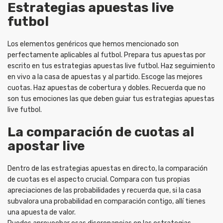
Estrategias apuestas live
futbol
Los elementos genéricos que hemos mencionado son
perfectamente aplicables al futbol. Prepara tus apuestas por
escrito en tus estrategias apuestas live futbol. Haz seguimiento
en vivo a la casa de apuestas y al partido. Escoge las mejores
cuotas. Haz apuestas de cobertura y dobles. Recuerda que no
son tus emociones las que deben guiar tus estrategias apuestas
live futbol.
La comparación de cuotas al
apostar live
Dentro de las estrategias apuestas en directo, la comparación
de cuotas es el aspecto crucial. Compara con tus propias
apreciaciones de las probabilidades y recuerda que, si la casa
subvalora una probabilidad en comparación contigo, allí tienes
una apuesta de valor.