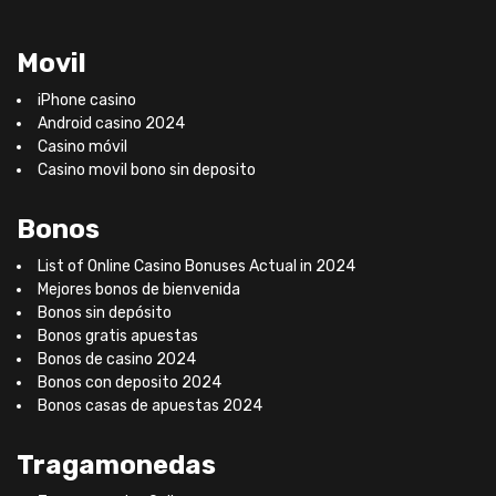
acontecimientos y evitar que te obnubilen tus emociones.
Movil
iPhone casino
Android casino 2024
Casino móvil
Casino movil bono sin deposito
Bonos
List of Online Casino Bonuses Actual in 2024
Mejores bonos de bienvenida
Bonos sin depósito
Bonos gratis apuestas
Bonos de casino 2024
Bonos con deposito 2024
Bonos casas de apuestas 2024
Tragamonedas