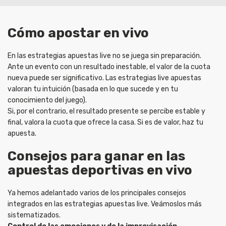
Cómo apostar en vivo
En las estrategias apuestas live no se juega sin preparación.
Ante un evento con un resultado inestable, el valor de la cuota
nueva puede ser significativo. Las estrategias live apuestas
valoran tu intuición (basada en lo que sucede y en tu
conocimiento del juego).
Si, por el contrario, el resultado presente se percibe estable y
final, valora la cuota que ofrece la casa. Si es de valor, haz tu
apuesta.
Consejos para ganar en las
apuestas deportivas en vivo
Ya hemos adelantado varios de los principales consejos
integrados en las estrategias apuestas live. Veámoslos más
sistematizados.