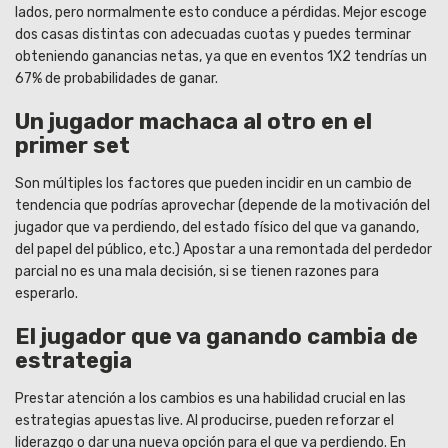
lados, pero normalmente esto conduce a pérdidas. Mejor escoge
dos casas distintas con adecuadas cuotas y puedes terminar
obteniendo ganancias netas, ya que en eventos 1X2 tendrías un
67% de probabilidades de ganar.
Un jugador machaca al otro en el
primer set
Son múltiples los factores que pueden incidir en un cambio de
tendencia que podrías aprovechar (depende de la motivación del
jugador que va perdiendo, del estado físico del que va ganando,
del papel del público, etc.) Apostar a una remontada del perdedor
parcial no es una mala decisión, si se tienen razones para
esperarlo.
El jugador que va ganando cambia de
estrategia
Prestar atención a los cambios es una habilidad crucial en las
estrategias apuestas live. Al producirse, pueden reforzar el
liderazgo o dar una nueva opción para el que va perdiendo. En