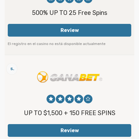
500% UP TO 25 Free Spins
Review
El registro en el casino no está disponible actualmente
5.
UP TO $1,500 + 150 FREE SPINS
Review