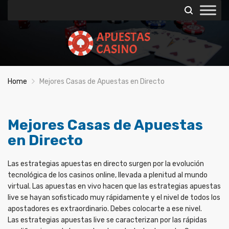
Home
Mejores Casas de Apuestas en Directo
Mejores Casas de Apuestas
en Directo
Las estrategias apuestas en directo surgen por la evolución
tecnológica de los casinos online, llevada a plenitud al mundo
virtual. Las apuestas en vivo hacen que las estrategias apuestas
live se hayan sofisticado muy rápidamente y el nivel de todos los
apostadores es extraordinario. Debes colocarte a ese nivel.
Las estrategias apuestas live se caracterizan por las rápidas