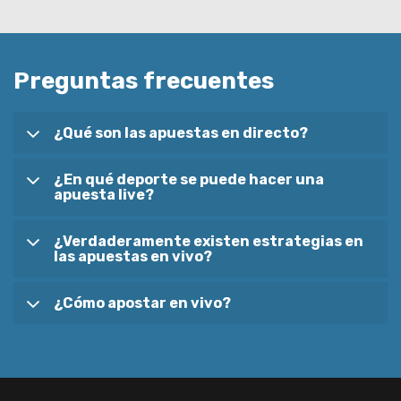
Preguntas frecuentes
¿Qué son las apuestas en directo?
Son las apuestas que se realizan durante la realización de
¿En qué deporte se puede hacer una
apuesta live?
un evento, antes de que finalice. Se caracterizan porque las
cuotas continuamente varían en función de los
acontecimientos.
Las estrategias live apuestas están disponibles para
¿Verdaderamente existen estrategias en
las apuestas en vivo?
prácticamente todos los deportes. Las más populares
incluyen el futbol, el tenis, la fórmula 1 y el básquet.
Por supuesto que sí. Hay todo tipo de estrategias live
¿Cómo apostar en vivo?
apuestas, incluso más allá de lo comentado en este post.
Existen, por ejemplo, diversos procedimientos matemáticos
Como ha sido señalado, lo mínimo es que planifiques tu
que guían a apostadores experimentados en el manejo de
participación. Debes buscar las cuotas de valor pre match,
su bankroll y en los stakes.
identificar con antelación cómo actuarás ante los