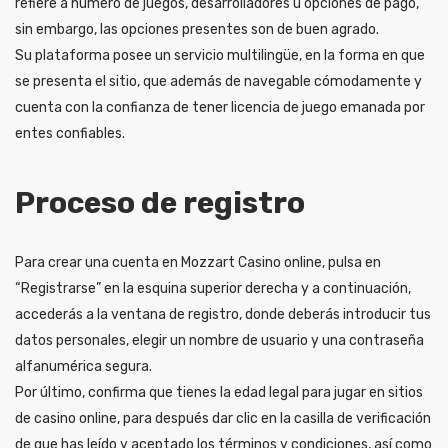
refiere a número de juegos, desarrolladores u opciones de pago,
sin embargo, las opciones presentes son de buen agrado.
Su plataforma posee un servicio multilingüe, en la forma en que
se presenta el sitio, que además de navegable cómodamente y
cuenta con la confianza de tener licencia de juego emanada por
entes confiables.
Proceso de registro
Para crear una cuenta en Mozzart Casino online, pulsa en
“Registrarse” en la esquina superior derecha y a continuación,
accederás a la ventana de registro, donde deberás introducir tus
datos personales, elegir un nombre de usuario y una contraseña
alfanumérica segura.
Por último, confirma que tienes la edad legal para jugar en sitios
de casino online, para después dar clic en la casilla de verificación
de que has leído y aceptado los términos y condiciones, así como