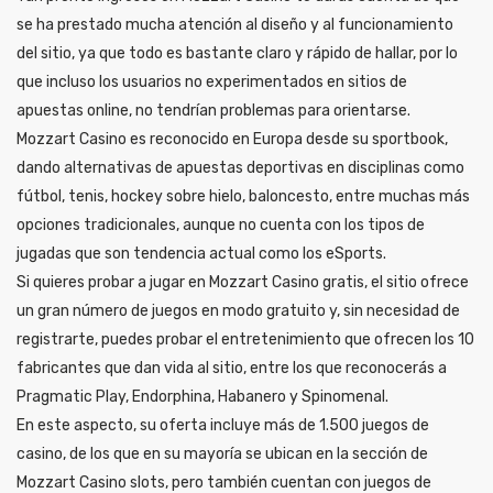
se ha prestado mucha atención al diseño y al funcionamiento
del sitio, ya que todo es bastante claro y rápido de hallar, por lo
que incluso los usuarios no experimentados en sitios de
apuestas online, no tendrían problemas para orientarse.
Mozzart Casino es reconocido en Europa desde su sportbook,
dando alternativas de apuestas deportivas en disciplinas como
fútbol, tenis, hockey sobre hielo, baloncesto, entre muchas más
opciones tradicionales, aunque no cuenta con los tipos de
jugadas que son tendencia actual como los eSports.
Si quieres probar a jugar en Mozzart Casino gratis, el sitio ofrece
un gran número de juegos en modo gratuito y, sin necesidad de
registrarte, puedes probar el entretenimiento que ofrecen los 10
fabricantes que dan vida al sitio, entre los que reconocerás a
Pragmatic Play, Endorphina, Habanero y Spinomenal.
En este aspecto, su oferta incluye más de 1.500 juegos de
casino, de los que en su mayoría se ubican en la sección de
Mozzart Casino slots, pero también cuentan con juegos de