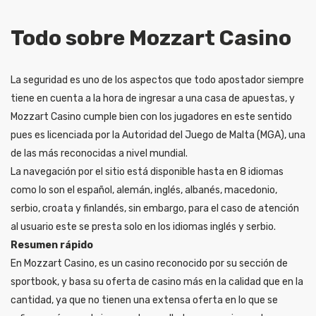
Todo sobre Mozzart Casino
La seguridad es uno de los aspectos que todo apostador siempre
tiene en cuenta a la hora de ingresar a una casa de apuestas, y
Mozzart Casino cumple bien con los jugadores en este sentido
pues es licenciada por la Autoridad del Juego de Malta (MGA), una
de las más reconocidas a nivel mundial.
La navegación por el sitio está disponible hasta en 8 idiomas
como lo son el español, alemán, inglés, albanés, macedonio,
serbio, croata y finlandés, sin embargo, para el caso de atención
al usuario este se presta solo en los idiomas inglés y serbio.
Resumen rápido
En Mozzart Casino, es un casino reconocido por su sección de
sportbook, y basa su oferta de casino más en la calidad que en la
cantidad, ya que no tienen una extensa oferta en lo que se