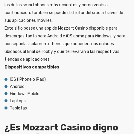
las de los smartphones más recientes y como verás a
continuación, también se puede disfrutar del sitio a través de
sus aplicaciones móviles.
Este sitio posee una app de Mozzart Casino disponible para
descargas tanto para Android e iOS como para Windows, y para
conseguirlas solamente tienes que acceder a los enlaces
ubicados al final del lobby y que te llevarán a las respectivas
tiendas de aplicaciones.
Dispositivos compatibles
iOS (iPhone o iPad)
Android
Windows Mobile
Laptops
Tabletas
¿Es Mozzart Casino digno