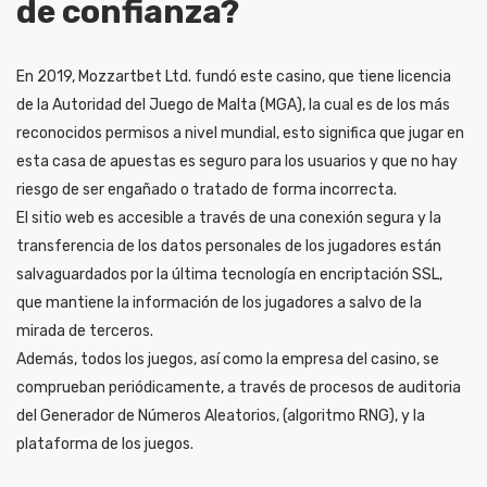
de confianza?
En 2019, Mozzartbet Ltd. fundó este casino, que tiene licencia
de la Autoridad del Juego de Malta (MGA), la cual es de los más
reconocidos permisos a nivel mundial, esto significa que jugar en
esta casa de apuestas es seguro para los usuarios y que no hay
riesgo de ser engañado o tratado de forma incorrecta.
El sitio web es accesible a través de una conexión segura y la
transferencia de los datos personales de los jugadores están
salvaguardados por la última tecnología en encriptación SSL,
que mantiene la información de los jugadores a salvo de la
mirada de terceros.
Además, todos los juegos, así como la empresa del casino, se
comprueban periódicamente, a través de procesos de auditoria
del Generador de Números Aleatorios, (algoritmo RNG), y la
plataforma de los juegos.