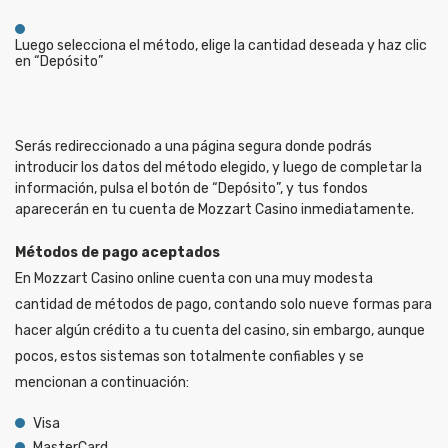
Luego selecciona el método, elige la cantidad deseada y haz clic
en “Depósito”
Serás redireccionado a una página segura donde podrás
introducir los datos del método elegido, y luego de completar la
información, pulsa el botón de “Depósito”, y tus fondos
aparecerán en tu cuenta de Mozzart Casino inmediatamente.
Métodos de pago aceptados
En Mozzart Casino online cuenta con una muy modesta
cantidad de métodos de pago, contando solo nueve formas para
hacer algún crédito a tu cuenta del casino, sin embargo, aunque
pocos, estos sistemas son totalmente confiables y se
mencionan a continuación:
Visa
MasterCard