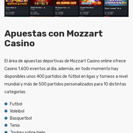
Apuestas con Mozzart
Casino
El área de apuestas deportivas de Mozzart Casino online ofrece
Casino 1.600 eventos al día, además, en todo momento hay
disponibles unos 400 partidos de fútbol en ligas y torneos a nivel
mundial y más de 500 partidos personalizados para 10 distintas
categorías:
Futbol
Voleibol
Basquetbol
Tenis
Jockey sobre hielo