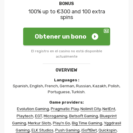
BONUS
100% up to €300 and 100 extra
spins
Obtener un bono
El registro en el casino no está disponible
actualmente
OVERVIEW
Languages :
Spanish, English, French, German, Russian, Kazakh, Polish,
Portuguese, Turkish.
Game providers:
Evolution Gaming
,
Pragmatic Play
,
Nolimit City
,
NetEnt
,
Playtech
,
EGT
,
Microgaming
,
Betsoft Gaming
,
Blueprint
Gaming
,
Merkur Slots
,
Play'n Go
,
Big Time Gaming
,
Yggdrasil
Gaming
,
ELK Studios
,
Push Gaming
,
iSoftBet
,
Quickspin
,