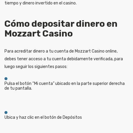
tiempo y dinero invertido en el casino.
Cómo depositar dinero en
Mozzart Casino
Para acreditar dinero a tu cuenta de Mozzart Casino online,
debes tener acceso a tu cuenta debidamente verificada, para
luego seguir los siguientes pasos:
Pulsa el botón “Mi cuenta” ubicado en la parte superior derecha
de tu pantalla.
Ubica y haz clic en el botón de Depósitos