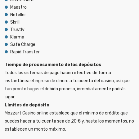
Maestro
Neteller
Skrill
Trustly
Klarma
Safe Charge
Rapid Transfer
Tiempo de procesamiento de los depósitos
Todos los sistemas de pago hacen efectivo de forma
instantánea el ingreso de dinero a tu cuenta del casino, así que
tan pronto hagas el debido proceso, inmediatamente podrás
jugar.
Límites de depósito
Mozzart Casino online establece que el mínimo de crédito que
puedes hacer a tu cuenta sea de 20 € y, hasta los momentos, no
establecen un monto máximo.