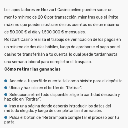
Los apostadores en Mozzart Casino online pueden sacar un
monto mínimo de 20 € por transacción, mientras que el límite
máximo que pueden sustraer de sus cuentas es de un máximo
de 50.000 € al día y 1.500.000 € mensuales.
Mozzart Casino realiza el trabajo de verificación de los pagos en
un mínimo de dos días hábiles, luego de aprobarse el pago por el
casino te transferirán a tu cuenta, lo cual puede tardar hasta
una semana laboral para completar el traspaso.
Cómo retirar las ganancias
Accede a tu perfil de cuenta tal como hiciste para el depósito.
Ubica y haz clic en el botón de “Retirar”.
Selecciona el método disponible, elige la cantidad deseada y
haz clic en “Retirar”.
Iras a una página donde deberás introducir los datos del
método elegido, y luego de completar la información.
Pulsa el botón de “Retirar” para completar el proceso por tu
parte.