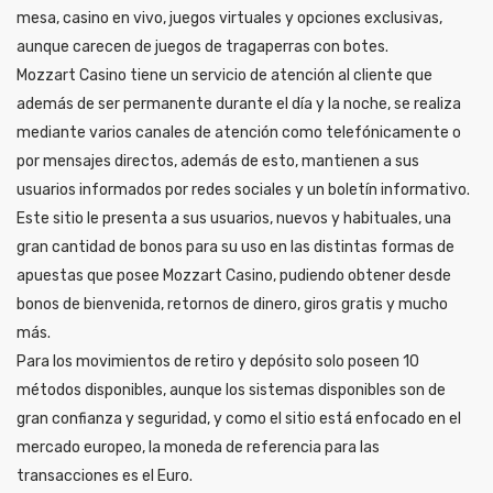
mesa, casino en vivo, juegos virtuales y opciones exclusivas,
aunque carecen de juegos de tragaperras con botes.
Mozzart Casino tiene un servicio de atención al cliente que
además de ser permanente durante el día y la noche, se realiza
mediante varios canales de atención como telefónicamente o
por mensajes directos, además de esto, mantienen a sus
usuarios informados por redes sociales y un boletín informativo.
Este sitio le presenta a sus usuarios, nuevos y habituales, una
gran cantidad de bonos para su uso en las distintas formas de
apuestas que posee Mozzart Casino, pudiendo obtener desde
bonos de bienvenida, retornos de dinero, giros gratis y mucho
más.
Para los movimientos de retiro y depósito solo poseen 10
métodos disponibles, aunque los sistemas disponibles son de
gran confianza y seguridad, y como el sitio está enfocado en el
mercado europeo, la moneda de referencia para las
transacciones es el Euro.