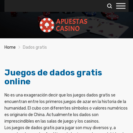
Home
Dados gratis
Juegos de dados gratis
online
No es una exageración decir que los juegos dados gratis se
encuentran entre los primeros juegos de azar en la historia de la
humanidad. El cubo con diferentes símbolos o valores numéricos
es originario de China. Actualmente los dados son
imprescindibles en las salas de juego y los casinos.
Los juegos de dados gratis para jugar son muy diversos y, a