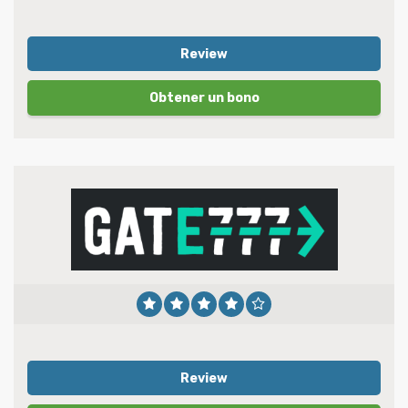
Review
Obtener un bono
Review