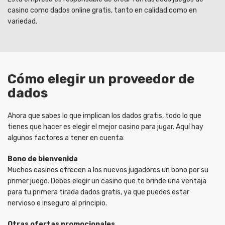
casino como dados online gratis, tanto en calidad como en
variedad.
Cómo elegir un proveedor de
dados
Ahora que sabes lo que implican los dados gratis, todo lo que
tienes que hacer es elegir el mejor casino para jugar. Aquí hay
algunos factores a tener en cuenta:
Bono de bienvenida
Muchos casinos ofrecen a los nuevos jugadores un bono por su
primer juego. Debes elegir un casino que te brinde una ventaja
para tu primera tirada dados gratis, ya que puedes estar
nervioso e inseguro al principio.
Otras ofertas promocionales