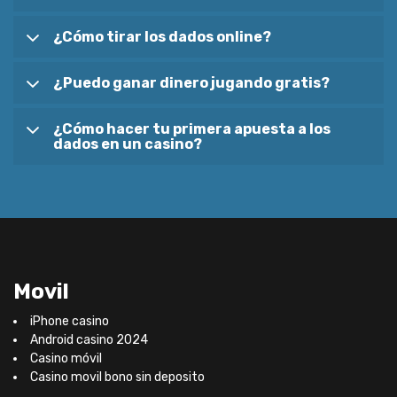
online y simula al cubo físico a través del uso de un
software especial.
Sirven para divertirte y pasar momentos entretenidos, y
¿Cómo tirar los dados online?
también para ganar dinero extra dentro de casinos en línea.
Para jugar solo debes generar el dado y elegir el número de
¿Puedo ganar dinero jugando gratis?
caras, seleccionar la cantidad de cubos y lanzar los dados
gratis haciendo clic en el botón “Lanzar”.
Si, efectivamente puedes hacerlo. Puedes ganar una
¿Cómo hacer tu primera apuesta a los
dados en un casino?
cantidad baja o alta dependiendo siempre de la apuesta que
realices.
Solo selecciona el casino que desees, deposita dinero real si
lo deseas, y elige la opción de apostar en juegos de dados.
Movil
iPhone casino
Android casino 2024
Casino móvil
Casino movil bono sin deposito