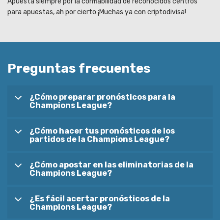
Apuesta siempre por la confiabilidad de reconocidos centros
para apuestas, ah por cierto ¡Muchas ya con criptodivisa!
Preguntas frecuentes
¿Cómo preparar pronósticos para la
Champions League?
En cuanto a las predicciones de resultados en fútbol que no
¿Cómo hacer tus pronósticos de los
partidos de la Champions League?
son como la Champions League baloncesto pronósticos, son
muy fácil encontrarlas en la web, como puedes ver, también
tenemos predicciones aquí.
Nuestros anuncios estarán siempre disponibles. Por lo
¿Cómo apostar en las eliminatorias de la
Champions League?
tanto, aún será posible elegir cualquiera de las quinielas
seleccionadas por nosotros. Prontamente, y sencillamente,
busque el juego y elija la opción en la que quiere jugar.
Para apostar en la Liga de la UEFA, primero debe elegir el tipo
¿Es fácil acertar pronósticos de la
Champions League?
de apuesta que desea realizar. Puede ser difícil explicarlo
todo, por eso tenemos expertos de quinielas en nuestro