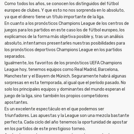
Como todos los años, se conocen los distinguidos del fútbol
europeo de clubes. Y que esto no nos sorprenda en lo absoluto,
ya que el dinero tiene un título importante de la liga.
En cuanto a los pronósticos Champions League de los centros de
juegos para los partidos en este caso los de fútbol europeo, los
explicamos de la forma más objetiva posible y, tras un análisis
absoluto, intentamos presentarles nuestras posibilidades para
los pronósticos deportivos Champions League en los partidos
separados.
Igualmente, los favoritos de los pronósticos UEFA Champions
League hoy, tenemos equipos como Real Madrid, Barcelona,
Manchester y el Bayern de Múnich. Seguramente habrá algunas
sorpresas en esta temporada, al igual que el período pasado. No
solo los principales equipos y dominantes del mundo esperan el
juego de la liga, sino también los propios competidores
apostantes.
Es un excelente espectáculo en el que podemos ser
triunfadores. Las apuestas y la League son una mezcla bastante
perfecta. Cada ciclo del año tenemos la oportunidad de apostar
en los partidos de este prestigioso torneo.