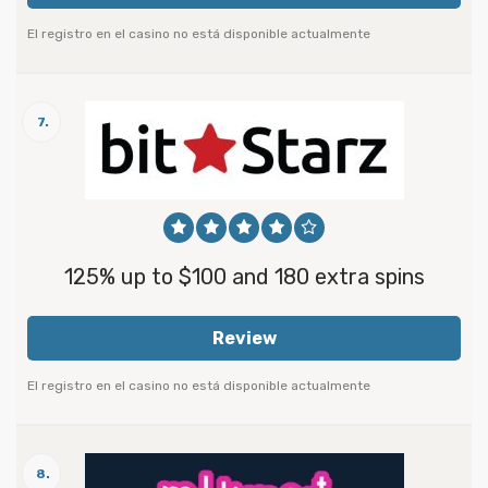
El registro en el casino no está disponible actualmente
7.
125% up to $100 and 180 extra spins
Review
El registro en el casino no está disponible actualmente
8.