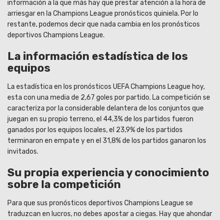
información a la que más hay que prestar atención a la hora de
arriesgar en la Champions League pronósticos quiniela. Por lo
restante, podemos decir que nada cambia en los pronósticos
deportivos Champions League.
La información estadística de los
equipos
La estadística en los pronósticos UEFA Champions League hoy,
esta con una media de 2,67 goles por partido. La competición se
caracteriza por la considerable delantera de los conjuntos que
juegan en su propio terreno, el 44,3% de los partidos fueron
ganados por los equipos locales, el 23,9% de los partidos
terminaron en empate y en el 31,8% de los partidos ganaron los
invitados.
Su propia experiencia y conocimiento
sobre la competición
Para que sus pronósticos deportivos Champions League se
traduzcan en lucros, no debes apostar a ciegas. Hay que ahondar