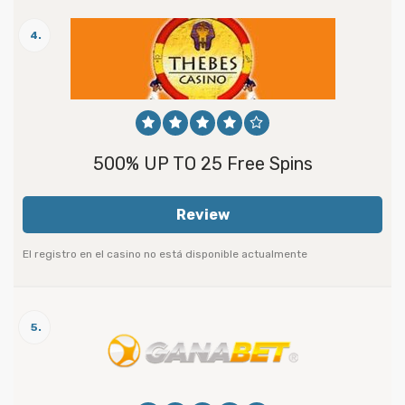
4.
500% UP TO 25 Free Spins
Review
El registro en el casino no está disponible actualmente
5.