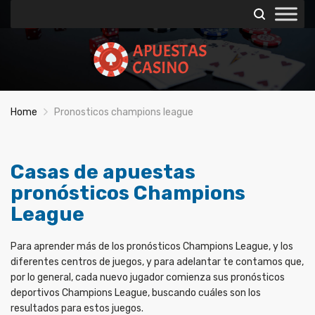
Home
Pronosticos champions league
Casas de apuestas
pronósticos Champions
League
Para aprender más de los pronósticos Champions League, y los
diferentes centros de juegos, y para adelantar te contamos que,
por lo general, cada nuevo jugador comienza sus pronósticos
deportivos Champions League, buscando cuáles son los
resultados para estos juegos.