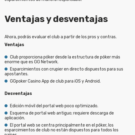
Ventajas y desventajas
Ahora, podrás evaluar el club a partir de los pros y contras.
Ventajas
Club proporciona póker desde la estructura de póker más
enorme que es GG Network.
Esparcimientos con crupier en directo dispuestos para sus
apostantes.
GGpoker Casino App de club para iOS y Android.
Desventajas
Edición móvil del portal web poco optimizado.
Esquema de portal web antiguo; requiere descarga de
aplicación.
El portal web se centra principalmente en el póker, los
esparcimientos de club no están dispuestos para todos los
países.