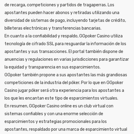
de recarga, competiciones y partidos de tragaperras. Los
apostantes pueden hacer abonos y retiradas utilizando una
diversidad de sistemas de pago, incluyendo tarjetas de crédito,
billeteras electrónicas y transferencias bancarias.
En cuanto a la confiabilidad y respaldo, GGpoker Casino utiliza
tecnología de cifrado SSL para resguardar la información de los
apostantes y sus transacciones. El portal también dispone de
anuencias y regulaciones en varias jurisdicciones para garantizar
la equidad y transparencia en sus esparcimientos.
GGpoker también propone a sus apostantes las más grandiosas
competiciones de la industria del póker. Por lo que en GGpoker
Casino jugar póker será otra experiencia para los apostantes a
los que les encantan este tipo de esparcimientos virtuales.
En resumen, GGpoker Casino online es un club virtual con
sistemas confiables y con una enorme selección de
esparcimientos y estrategias promocionales para los
apostantes, respaldado por una marca de esparcimiento virtual