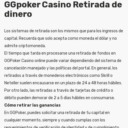
GGpoker Casino Retirada de
dinero
Los sistemas de retirada son los mismos que para los ingresos de
capital. Recuerda que solo acepta como moneda el dólar y no
admite criptomoneda.
El tiempo que tarda en procesarse una retirada de fondos en
GGPoker Casino online puede variar dependiendo del sistema de
cancelación manejado y las políticas del portal. En general, los
retirados a través de monederos electrónicos como Skrill o
Neteller suelen encausarse en un plazo de 24 a 48 horas hábiles.
Por otro lado, las retiradas a través de tarjetas de crédito o
débito pueden demorar de 2 a 5 días hábiles en consumarse.
Cómo retirar las ganancias
En GGPoker, puedes solicitar una retirada de tu capital en
cualquier momento, siempre y cuando cumplas con los
requerimientos de verificación de identidad y de cumplimiento