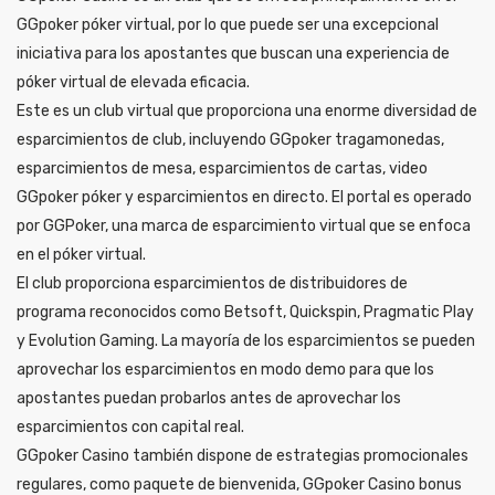
GGpoker póker virtual, por lo que puede ser una excepcional
iniciativa para los apostantes que buscan una experiencia de
póker virtual de elevada eficacia.
Este es un club virtual que proporciona una enorme diversidad de
esparcimientos de club, incluyendo GGpoker tragamonedas,
esparcimientos de mesa, esparcimientos de cartas, video
GGpoker póker y esparcimientos en directo. El portal es operado
por GGPoker, una marca de esparcimiento virtual que se enfoca
en el póker virtual.
El club proporciona esparcimientos de distribuidores de
programa reconocidos como Betsoft, Quickspin, Pragmatic Play
y Evolution Gaming. La mayoría de los esparcimientos se pueden
aprovechar los esparcimientos en modo demo para que los
apostantes puedan probarlos antes de aprovechar los
esparcimientos con capital real.
GGpoker Casino también dispone de estrategias promocionales
regulares, como paquete de bienvenida, GGpoker Casino bonus