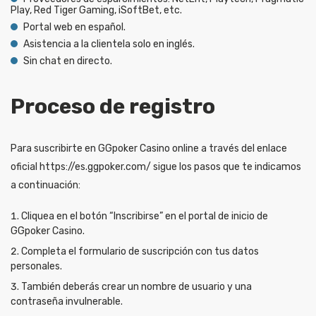
Play, Red Tiger Gaming, iSoftBet, etc.
Portal web en español.
Asistencia a la clientela solo en inglés.
Sin chat en directo.
Proceso de registro
Para suscribirte en GGpoker Casino online a través del enlace
oficial https://es.ggpoker.com/ sigue los pasos que te indicamos
a continuación:
Cliquea en el botón “Inscribirse” en el portal de inicio de
GGpoker Casino.
Completa el formulario de suscripción con tus datos
personales.
También deberás crear un nombre de usuario y una
contraseña invulnerable.