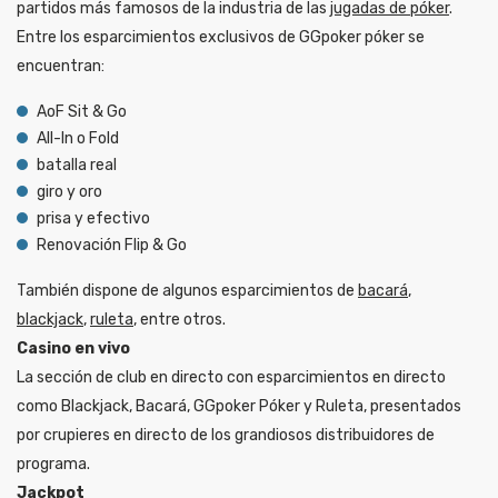
partidos más famosos de la industria de las
jugadas de póker
.
Entre los esparcimientos exclusivos de GGpoker póker se
encuentran:
AoF Sit & Go
All-In o Fold
batalla real
giro y oro
prisa y efectivo
Renovación Flip & Go
También dispone de algunos esparcimientos de
bacará
,
blackjack
,
ruleta
, entre otros.
Casino en vivo
La sección de club en directo con esparcimientos en directo
como Blackjack, Bacará, GGpoker Póker y Ruleta, presentados
por crupieres en directo de los grandiosos distribuidores de
programa.
Jackpot