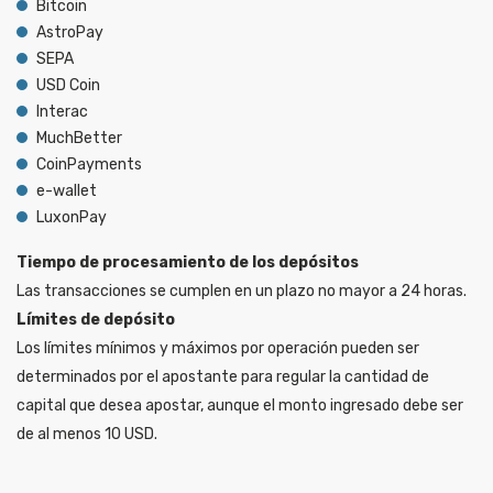
Bitcoin
AstroPay
SEPA
USD Coin
Interac
MuchBetter
CoinPayments
e-wallet
LuxonPay
Tiempo de procesamiento de los depósitos
Las transacciones se cumplen en un plazo no mayor a 24 horas.
Límites de depósito
Los límites mínimos y máximos por operación pueden ser
determinados por el apostante para regular la cantidad de
capital que desea apostar, aunque el monto ingresado debe ser
de al menos 10 USD.