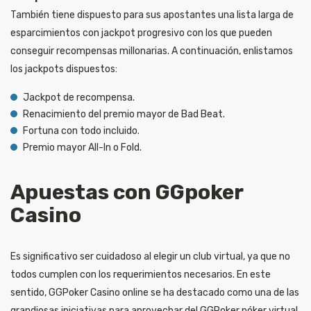
También tiene dispuesto para sus apostantes una lista larga de
esparcimientos con jackpot progresivo con los que pueden
conseguir recompensas millonarias. A continuación, enlistamos
los jackpots dispuestos:
Jackpot de recompensa.
Renacimiento del premio mayor de Bad Beat.
Fortuna con todo incluido.
Premio mayor All-In o Fold.
Apuestas con GGpoker
Casino
Es significativo ser cuidadoso al elegir un club virtual, ya que no
todos cumplen con los requerimientos necesarios. En este
sentido, GGPoker Casino online se ha destacado como una de las
grandiosas iniciativas para aprovechar del GGPoker póker virtual,