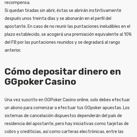
recompensa.
Si quedan tiradas sin abrir, éstas se abrirán instintivamente
después unos treinta días y se abonarán en el perfil del
apostante. En caso de no reunir las puntaciones ineludibles en el
plazo establecido, se acogerá una premiación equivalente al 10%
del FB por las puntaciones reunidos y se degradará al rango
anterior.
Cómo depositar dinero en
GGpoker Casino
Una vez suscrito en GGPoker Casino online, solo debes efectuar
un abono para comenzar a efectuar tus GGpoker apuestas. Los
sistemas de cancelación dispuestos dependerán del país de
residencia del apostante, pero hay iniciativas como tarjetas de
cobro y crediticias, así como carteras electrónicas, entre las