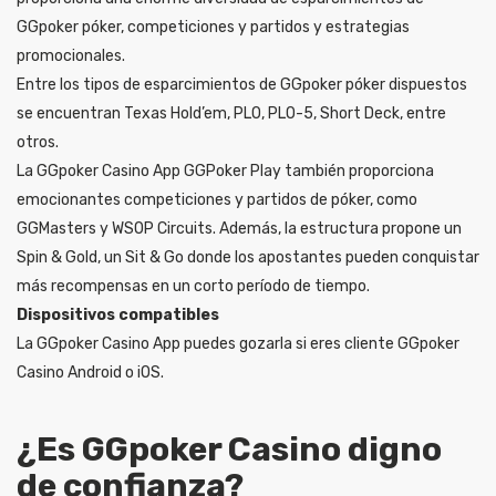
GGpoker póker, competiciones y partidos y estrategias
promocionales.
Entre los tipos de esparcimientos de GGpoker póker dispuestos
se encuentran Texas Hold’em, PLO, PLO-5, Short Deck, entre
otros.
La GGpoker Casino App GGPoker Play también proporciona
emocionantes competiciones y partidos de póker, como
GGMasters y WSOP Circuits. Además, la estructura propone un
Spin & Gold, un Sit & Go donde los apostantes pueden conquistar
más recompensas en un corto período de tiempo.
Dispositivos compatibles
La GGpoker Casino App puedes gozarla si eres cliente GGpoker
Casino Android o iOS.
¿Es GGpoker Casino digno
de confianza?