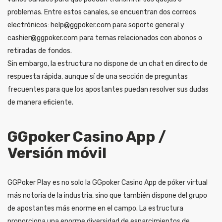
problemas. Entre estos canales, se encuentran dos correos
electrónicos:
help@ggpoker.com
para soporte general y
cashier@ggpoker.com
para temas relacionados con abonos o
retiradas de fondos.
Sin embargo, la estructura no dispone de un chat en directo de
respuesta rápida, aunque sí de una sección de preguntas
frecuentes para que los apostantes puedan resolver sus dudas
de manera eficiente.
GGpoker Casino App /
Versión móvil
GGPoker Play es no solo la GGpoker Casino App de póker virtual
más notoria de la industria, sino que también dispone del grupo
de apostantes más enorme en el campo. La estructura
proporciona una enorme diversidad de esparcimientos de