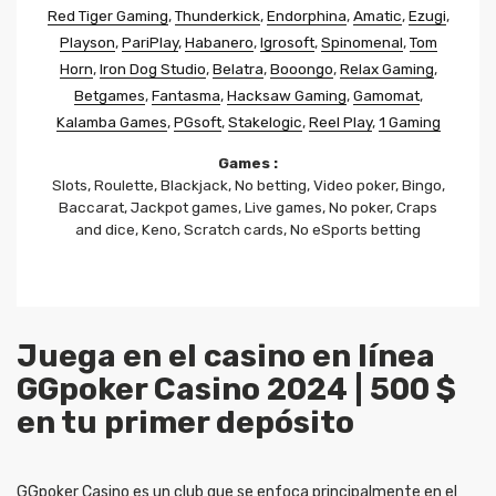
Red Tiger Gaming
,
Thunderkick
,
Endorphina
,
Amatic
,
Ezugi
,
Playson
,
PariPlay
,
Habanero
,
Igrosoft
,
Spinomenal
,
Tom
Horn
,
Iron Dog Studio
,
Belatra
,
Booongo
,
Relax Gaming
,
Betgames
,
Fantasma
,
Hacksaw Gaming
,
Gamomat
,
Kalamba Games
,
PGsoft
,
Stakelogic
,
Reel Play
,
1 Gaming
Games :
Slots, Roulette, Blackjack, No betting, Video poker, Bingo,
Baccarat, Jackpot games, Live games, No poker, Craps
and dice, Keno, Scratch cards, No eSports betting
Juega en el casino en línea
GGpoker Casino 2024 | 500 $
en tu primer depósito
GGpoker Casino es un club que se enfoca principalmente en el