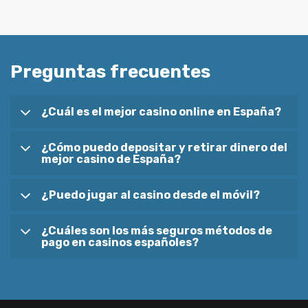
Preguntas frecuentes
¿Cuál es el mejor casino online en España?
Seleccionar los mejores casinos de España es una cuestión
¿Cómo puedo depositar y retirar dinero del
mejor casino de España?
personal. El mejor de los nuevos casinos online España será
aquel que, simultáneamente, te entregue a ti más valor en
términos de seguridad de tu inversión, monto de las
En los mejores casinos online España te permiten depositar
¿Puedo jugar al casino desde el móvil?
ganancias y calidad de sus servicios.
y retirar efectivo aprovechando más de un canal: tarjetas
de crédito, alguna criptomoneda, transferencias bancarias
Claro, se trata de una funcionalidad imprescindible para que
¿Cuáles son los más seguros métodos de
y sistemas alternativos no bancarios.
pago en casinos españoles?
un proveedor sea considerado un buen casino.
Los mejores casinos online España utilizan sistemas de
seguridad de nivel bancario. Por eso debes escoger siempre
casinos con licencia, porque te garantizan que sus métodos