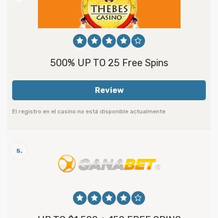
500% UP TO 25 Free Spins
Review
El registro en el casino no está disponible actualmente
5.