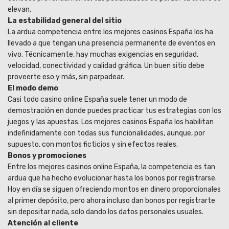
elevan.
La estabilidad general del sitio
La ardua competencia entre los mejores casinos España los ha
llevado a que tengan una presencia permanente de eventos en
vivo. Técnicamente, hay muchas exigencias en seguridad,
velocidad, conectividad y calidad gráfica. Un buen sitio debe
proveerte eso y más, sin parpadear.
El modo demo
Casi todo casino online España suele tener un modo de
demostración en donde puedes practicar tus estrategias con los
juegos y las apuestas. Los mejores casinos España los habilitan
indefinidamente con todas sus funcionalidades, aunque, por
supuesto, con montos ficticios y sin efectos reales.
Bonos y promociones
Entre los mejores casinos online España, la competencia es tan
ardua que ha hecho evolucionar hasta los bonos por registrarse.
Hoy en día se siguen ofreciendo montos en dinero proporcionales
al primer depósito, pero ahora incluso dan bonos por registrarte
sin depositar nada, solo dando los datos personales usuales.
Atención al cliente