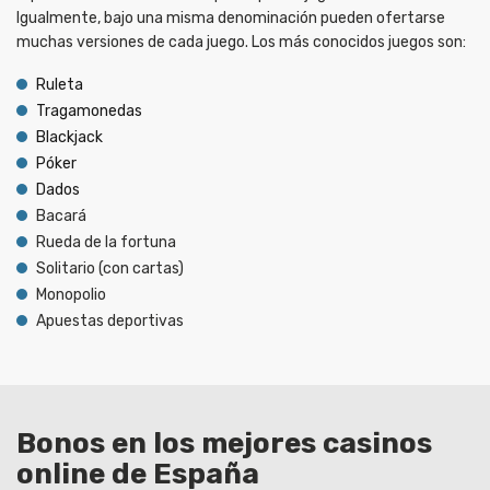
Igualmente, bajo una misma denominación pueden ofertarse
muchas versiones de cada juego. Los más conocidos juegos son:
Ruleta
Tragamonedas
Blackjack
Póker
Dados
Bacará
Rueda de la fortuna
Solitario (con cartas)
Monopolio
Apuestas deportivas
Bonos en los mejores casinos
online de España