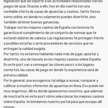
legislación que da soporte a las actividades relacionadas con los
juegos de azar. Gracias a ello, hoy en día cuenta con una
confiable oferta de casas de apuestas y casinos, tanto físicos
como online, en donde no solamente puedes divertirte, sino
también obtener buenas ganancias.
Trabajar con los mejores casinos de España con licencia te
garantiza el cumplimiento de un conjunto de normas que te
evitarán dolores de cabeza. Las regulaciones te protegen frente
a posibles estafas o ante proveedores de servicios que no
entregan la calidad exigida.
Por tanto, no estamos hablando nada más de jugar, apostar y
divertirte, sino de hacerlo en los mejores casinos online España.
En este post vas a conseguir las claves para ir a los lugares
correctos, las casas de juego en donde tu experiencia será de
primera calidad.
Por lo general, una escogencia tal obliga a revisar, comparar y
calificar a muchos oferentes de apuestas en línea. Eso puede ser
muy engorroso. Allí es donde aparecemos nosotros, que además
de mostrarte en este post cómo seleccionar los mejores casinos
online España, te brindamos nuestro portal para que escojas allí
mismo.