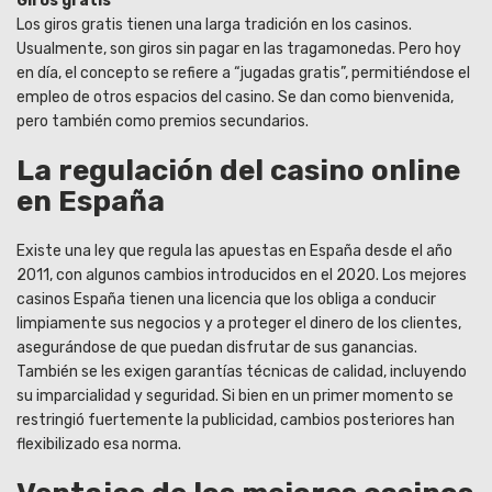
Giros gratis
Los giros gratis tienen una larga tradición en los casinos.
Usualmente, son giros sin pagar en las tragamonedas. Pero hoy
en día, el concepto se refiere a “jugadas gratis”, permitiéndose el
empleo de otros espacios del casino. Se dan como bienvenida,
pero también como premios secundarios.
La regulación del casino online
en España
Existe una ley que regula las apuestas en España desde el año
2011, con algunos cambios introducidos en el 2020. Los mejores
casinos España tienen una licencia que los obliga a conducir
limpiamente sus negocios y a proteger el dinero de los clientes,
asegurándose de que puedan disfrutar de sus ganancias.
También se les exigen garantías técnicas de calidad, incluyendo
su imparcialidad y seguridad. Si bien en un primer momento se
restringió fuertemente la publicidad, cambios posteriores han
flexibilizado esa norma.