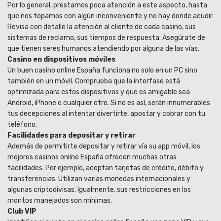
Por lo general, prestamos poca atención a este aspecto, hasta
que nos topamos con algún inconveniente y no hay donde acudir.
Revisa con detalle la atención al cliente de cada casino, sus
sistemas de reclamo, sus tiempos de respuesta. Asegúrate de
que tienen seres humanos atendiendo por alguna de las vías.
Casino en dispositivos móviles
Un buen casino online España funciona no solo en un PC sino
también en un móvil. Comprueba que la interfase está
optimizada para estos dispositivos y que es amigable sea
Android, iPhone o cualquier otro. Si no es así, serán innumerables
tus decepciones al intentar divertirte, apostar y cobrar con tu
teléfono.
Facilidades para depositar y retirar
Además de permitirte depositar y retirar vía su app móvil, los
mejores casinos online España ofrecen muchas otras
facilidades. Por ejemplo, aceptan tarjetas de crédito, débito y
transferencias. Utilizan varias monedas internacionales y
algunas criptodivisas. Igualmente, sus restricciones en los
montos manejados son mínimas.
Club VIP