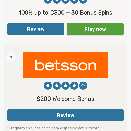
100% up to €300 + 30 Bonus Spins
Review
Play now
2.
$200 Welcome Bonus
Review
El registro en el casino no está disponible actualmente