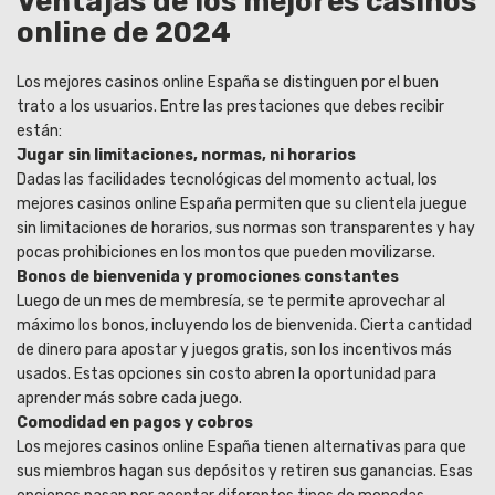
Ventajas de los mejores casinos
online de 2024
Los mejores casinos online España se distinguen por el buen
trato a los usuarios. Entre las prestaciones que debes recibir
están:
Jugar sin limitaciones, normas, ni horarios
Dadas las facilidades tecnológicas del momento actual, los
mejores casinos online España permiten que su clientela juegue
sin limitaciones de horarios, sus normas son transparentes y hay
pocas prohibiciones en los montos que pueden movilizarse.
Bonos de bienvenida y promociones constantes
Luego de un mes de membresía, se te permite aprovechar al
máximo los bonos, incluyendo los de bienvenida. Cierta cantidad
de dinero para apostar y juegos gratis, son los incentivos más
usados. Estas opciones sin costo abren la oportunidad para
aprender más sobre cada juego.
Comodidad en pagos y cobros
Los mejores casinos online España tienen alternativas para que
sus miembros hagan sus depósitos y retiren sus ganancias. Esas