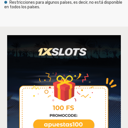
Restricciones para algunos países, es decir, no está disponible
en todos los países.