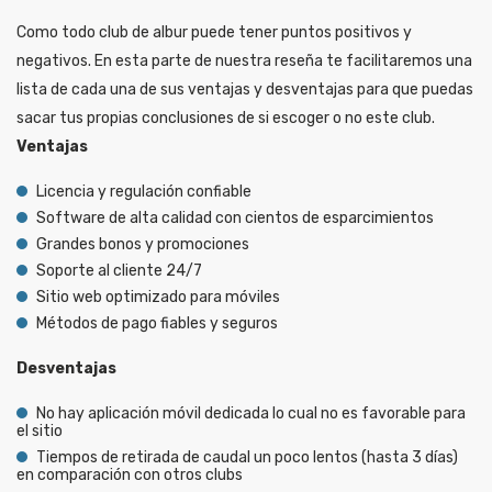
Como todo club de albur puede tener puntos positivos y
negativos. En esta parte de nuestra reseña te facilitaremos una
lista de cada una de sus ventajas y desventajas para que puedas
sacar tus propias conclusiones de si escoger o no este club.
Ventajas
Licencia y regulación confiable
Software de alta calidad con cientos de esparcimientos
Grandes bonos y promociones
Soporte al cliente 24/7
Sitio web optimizado para móviles
Métodos de pago fiables y seguros
Desventajas
No hay aplicación móvil dedicada lo cual no es favorable para
el sitio
Tiempos de retirada de caudal un poco lentos (hasta 3 días)
en comparación con otros clubs