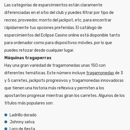
Las categorías de esparcimientos están claramente
diferenciadas en el sitio del club y puedes filtrar por tipo de
recreo, proveedor, monto del jackpot, etc. para encontrar
rápidamente tus opciones preferidas. El catálogo de
esparcimientos del Eclipse Casino online está disponible tanto
para ordenador como para dispositivos móviles, por lo que
puedes retozar desde cualquier lugar.
Máquinas tragaperras
Hay una gran variedad de tragamonedas unas 150 con
diferentes temáticas. Este número incluye
tragamonedas
de 3
y 5 carretes, jackpots progresivos y tragamonedas innovadoras
que tienen una historia más reflexiva y permiten a los
apostantes progresar mientras giran los carretes. Algunos de los
títulos más populares son:
Ladrillo dorado
Johnny selva
Loro de fiesta