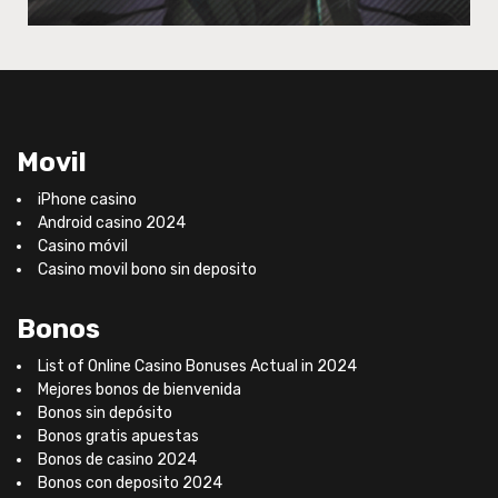
Movil
iPhone casino
Android casino 2024
Casino móvil
Casino movil bono sin deposito
Bonos
List of Online Casino Bonuses Actual in 2024
Mejores bonos de bienvenida
Bonos sin depósito
Bonos gratis apuestas
Bonos de casino 2024
Bonos con deposito 2024