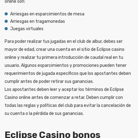
online son:
Arriesgas en esparcimientos de mesa
Arriesgas en tragamonedas
Juegas virtuales
Para poder realizar tus jugadas en el club de albur, debes ser
mayor de edad, crear una cuenta en el sitio de Eclipse casino
online y realizar tu primera introducción de caudal real en tu
usuario. Algunos esparcimientos y promociones pueden tener
requerimientos de jugada específicos que los apostantes deben
cumplir antes de poder retirar sus ganancias.
Los apostantes deben leer y aceptar los términos de Eclipse
Casino online antes de comenzar a retar. Deben cumplir con
todas las reglas y políticas del club para evitar la cancelación de
su cuenta o la pérdida de sus ganancias.
Eclipse Casino bonos