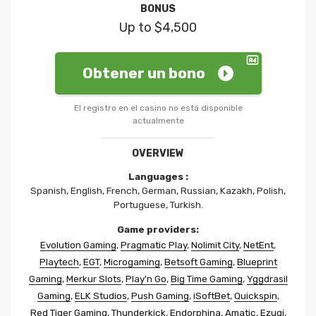
BONUS
Up to $4,500
Obtener un bono
El registro en el casino no está disponible
actualmente
OVERVIEW
Languages :
Spanish, English, French, German, Russian, Kazakh, Polish,
Portuguese, Turkish.
Game providers:
Evolution Gaming
,
Pragmatic Play
,
Nolimit City
,
NetEnt
,
Playtech
,
EGT
,
Microgaming
,
Betsoft Gaming
,
Blueprint
Gaming
,
Merkur Slots
,
Play'n Go
,
Big Time Gaming
,
Yggdrasil
Gaming
,
ELK Studios
,
Push Gaming
,
iSoftBet
,
Quickspin
,
Red Tiger Gaming
,
Thunderkick
,
Endorphina
,
Amatic
,
Ezugi
,