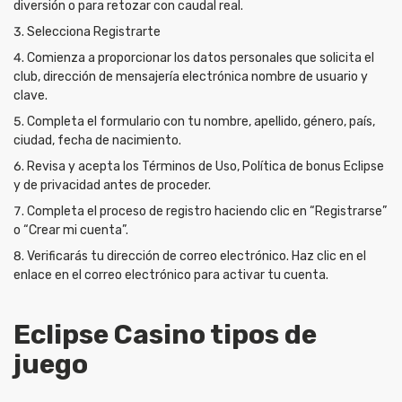
diversión o para retozar con caudal real.
Selecciona Registrarte
Comienza a proporcionar los datos personales que solicita el
club, dirección de mensajería electrónica nombre de usuario y
clave.
Completa el formulario con tu nombre, apellido, género, país,
ciudad, fecha de nacimiento.
Revisa y acepta los Términos de Uso, Política de bonus Eclipse
y de privacidad antes de proceder.
Completa el proceso de registro haciendo clic en “Registrarse”
o “Crear mi cuenta”.
Verificarás tu dirección de correo electrónico. Haz clic en el
enlace en el correo electrónico para activar tu cuenta.
Eclipse Casino tipos de
juego