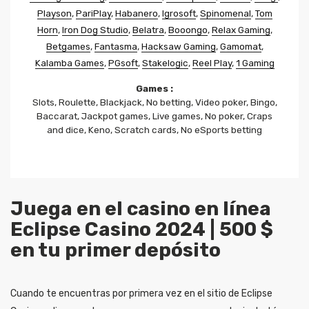
Playson
,
PariPlay
,
Habanero
,
Igrosoft
,
Spinomenal
,
Tom
Horn
,
Iron Dog Studio
,
Belatra
,
Booongo
,
Relax Gaming
,
Betgames
,
Fantasma
,
Hacksaw Gaming
,
Gamomat
,
Kalamba Games
,
PGsoft
,
Stakelogic
,
Reel Play
,
1 Gaming
Games :
Slots, Roulette, Blackjack, No betting, Video poker, Bingo,
Baccarat, Jackpot games, Live games, No poker, Craps
and dice, Keno, Scratch cards, No eSports betting
Juega en el casino en línea
Eclipse Casino 2024 | 500 $
en tu primer depósito
Cuando te encuentras por primera vez en el sitio de Eclipse