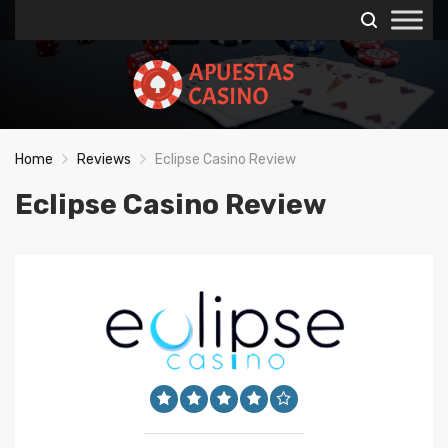
Home
Reviews
Eclipse Casino Review
Eclipse Casino Review