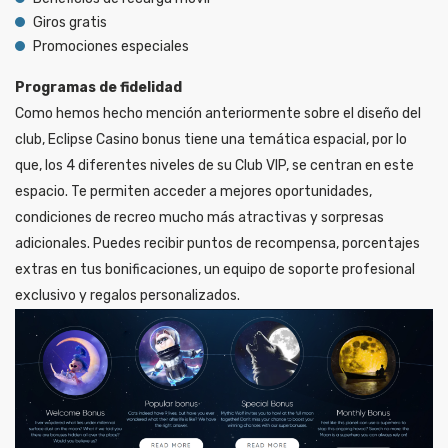
Giros gratis
Promociones especiales
Programas de fidelidad
Como hemos hecho mención anteriormente sobre el diseño del
club, Eclipse Casino bonus tiene una temática espacial, por lo
que, los 4 diferentes niveles de su Club VIP, se centran en este
espacio. Te permiten acceder a mejores oportunidades,
condiciones de recreo mucho más atractivas y sorpresas
adicionales. Puedes recibir puntos de recompensa, porcentajes
extras en tus bonificaciones, un equipo de soporte profesional
exclusivo y regalos personalizados.