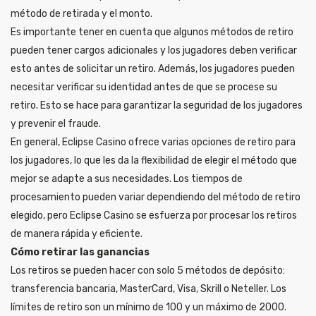
método de retirada y el monto.
Es importante tener en cuenta que algunos métodos de retiro
pueden tener cargos adicionales y los jugadores deben verificar
esto antes de solicitar un retiro. Además, los jugadores pueden
necesitar verificar su identidad antes de que se procese su
retiro. Esto se hace para garantizar la seguridad de los jugadores
y prevenir el fraude.
En general, Eclipse Casino ofrece varias opciones de retiro para
los jugadores, lo que les da la flexibilidad de elegir el método que
mejor se adapte a sus necesidades. Los tiempos de
procesamiento pueden variar dependiendo del método de retiro
elegido, pero Eclipse Casino se esfuerza por procesar los retiros
de manera rápida y eficiente.
Cómo retirar las ganancias
Los retiros se pueden hacer con solo 5 métodos de depósito:
transferencia bancaria, MasterCard, Visa, Skrill o Neteller. Los
límites de retiro son un mínimo de 100 y un máximo de 2000.