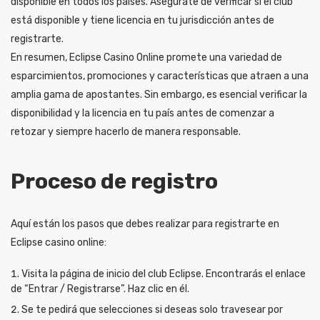
disponible en todos los países. Asegúrate de verificar si el club
está disponible y tiene licencia en tu jurisdicción antes de
registrarte.
En resumen, Eclipse Casino Online promete una variedad de
esparcimientos, promociones y características que atraen a una
amplia gama de apostantes. Sin embargo, es esencial verificar la
disponibilidad y la licencia en tu país antes de comenzar a
retozar y siempre hacerlo de manera responsable.
Proceso de registro
Aquí están los pasos que debes realizar para registrarte en
Eclipse casino online:
Visita la página de inicio del club Eclipse. Encontrarás el enlace
de “Entrar / Registrarse”. Haz clic en él.
Se te pedirá que selecciones si deseas solo travesear por