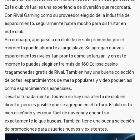
Este club virtual es una experiencia de diversión que recordará.
Con Rival Gaming como su proveedor elegido de la industria de
esparcimiento, seguramente habrá mucho para disfrutar en
este club.
Sin embargo, apegarse a un club de un solo proveedor por el
momento puede aburrirte a largo plazo. Se agregan nuevos
esparcimientos rivales tan pronto como se lanzan, y en este
momento puedes elegir entre más de 160 Eclipse casino
tragamonedas gratis de Rival. También hay una buena colección
de botes, esparcimientos de mesa populares y video póquer, así
como esparcimientos especiales.
Desafortunadamente, todavía no hay una oferta de club en
directo, pero es posible que se agregue en el futuro. El club está
bien diseñado y es muy fácil de navegar y encontrar
exactamente lo que buscas. También tiene una buena selección
de promociones para usuarios nuevos y existentes.