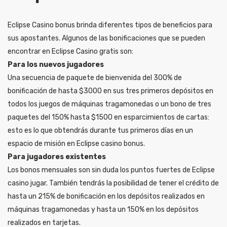
Eclipse Casino bonus brinda diferentes tipos de beneficios para
sus apostantes. Algunos de las bonificaciones que se pueden
encontrar en Eclipse Casino gratis son:
Para los nuevos jugadores
Una secuencia de paquete de bienvenida del 300% de
bonificación de hasta $3000 en sus tres primeros depósitos en
todos los juegos de máquinas tragamonedas o un bono de tres
paquetes del 150% hasta $1500 en esparcimientos de cartas:
esto es lo que obtendrás durante tus primeros días en un
espacio de misión en Eclipse casino bonus.
Para jugadores existentes
Los bonos mensuales son sin duda los puntos fuertes de Eclipse
casino jugar. También tendrás la posibilidad de tener el crédito de
hasta un 215% de bonificación en los depósitos realizados en
máquinas tragamonedas y hasta un 150% en los depósitos
realizados en tarjetas.