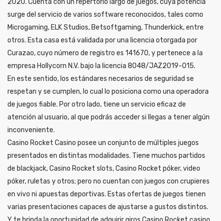
2020. Cuenta con un repertorio largo de juegos, cuya potencia
surge del servicio de varios software reconocidos, tales como
Microgaming, ELK Studios, Betsoftgaming, Thunderkick, entre
otros. Esta casa está validada por una licencia otorgada por
Curazao, cuyo número de registro es 141670, y pertenece a la
empresa Hollycorn N.V. bajo la licencia 8048/JAZ2019-015.
En este sentido, los estándares necesarios de seguridad se
respetan y se cumplen, lo cual lo posiciona como una operadora
de juegos fiable. Por otro lado, tiene un servicio eficaz de
atención al usuario, al que podrás acceder si llegas a tener algún
inconveniente.
Casino Rocket Casino posee un conjunto de múltiples juegos
presentados en distintas modalidades. Tiene muchos partidos
de blackjack, Casino Rocket slots, Casino Rocket póker, video
póker, ruletas y otros; pero no cuentan con juegos con crupieres
en vivo ni apuestas deportivas. Estas ofertas de juegos tienen
varias presentaciones capaces de ajustarse a gustos distintos.
Y te brinda la oportunidad de adquirir giros Casino Rocket casino