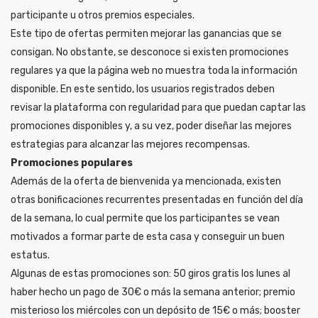
participante u otros premios especiales.
Este tipo de ofertas permiten mejorar las ganancias que se
consigan. No obstante, se desconoce si existen promociones
regulares ya que la página web no muestra toda la información
disponible. En este sentido, los usuarios registrados deben
revisar la plataforma con regularidad para que puedan captar las
promociones disponibles y, a su vez, poder diseñar las mejores
estrategias para alcanzar las mejores recompensas.
Promociones populares
Además de la oferta de bienvenida ya mencionada, existen
otras bonificaciones recurrentes presentadas en función del día
de la semana, lo cual permite que los participantes se vean
motivados a formar parte de esta casa y conseguir un buen
estatus.
Algunas de estas promociones son: 50 giros gratis los lunes al
haber hecho un pago de 30€ o más la semana anterior; premio
misterioso los miércoles con un depósito de 15€ o más; booster