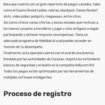
línea que cuenta con un gran repertorio de juegos variados, tales
como el Casino Rocket póker, ruletas, blackjack, Casino Rocket
slots, video póker, jackpots, megaways, entre otros.
Así como ofrece varias ofertas y bonos iniciales que motivan a
los nuevos usuarios a inscribirse y jugar y a los antiguos a seguir
participando y obtener mayores recompensas. Tiene un
adecuado programa de fidelidad al cual puedes acceder en
función de tu desempeño.
Finalmente, esta operada cuenta con el aval de una licencia
brindada por las autoridades de Curazao, respeta los estándares
básicos de seguridad y el dueño es la compañía Hollycorn N.V.
Todos los juegos están optimizados por las herramientas de
múltiples software inteligentes.
Proceso de registro