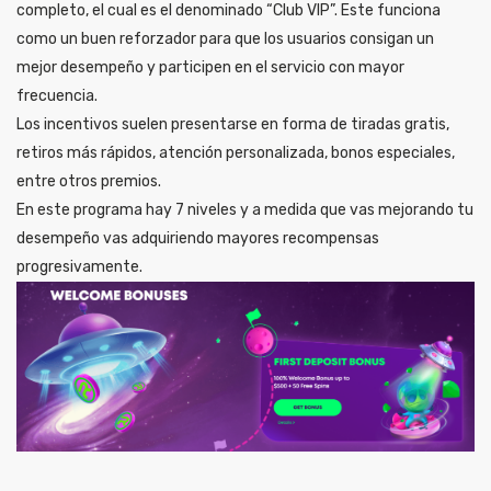
completo, el cual es el denominado “Club VIP”. Este funciona
como un buen reforzador para que los usuarios consigan un
mejor desempeño y participen en el servicio con mayor
frecuencia.
Los incentivos suelen presentarse en forma de tiradas gratis,
retiros más rápidos, atención personalizada, bonos especiales,
entre otros premios.
En este programa hay 7 niveles y a medida que vas mejorando tu
desempeño vas adquiriendo mayores recompensas
progresivamente.