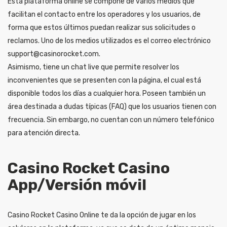
Esta plataforma online se compone de varios medios que
facilitan el contacto entre los operadores y los usuarios, de
forma que estos últimos puedan realizar sus solicitudes o
reclamos. Uno de los medios utilizados es el correo electrónico
support@casinorocket.com
.
Asimismo, tiene un chat live que permite resolver los
inconvenientes que se presenten con la página, el cual está
disponible todos los días a cualquier hora. Poseen también un
área destinada a dudas típicas (FAQ) que los usuarios tienen con
frecuencia. Sin embargo, no cuentan con un número telefónico
para atención directa.
Casino Rocket Casino
App/Versión móvil
Casino Rocket Casino Online te da la opción de jugar en los