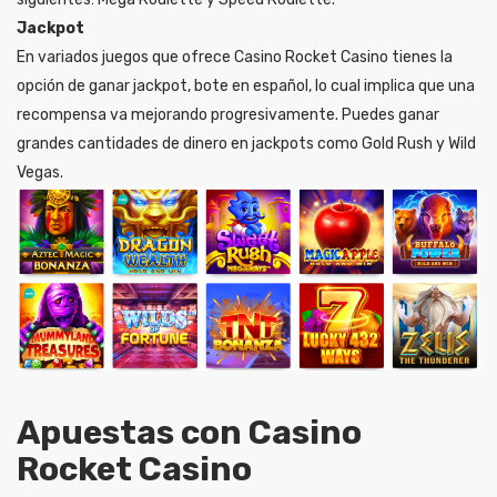
Jackpot
En variados juegos que ofrece Casino Rocket Casino tienes la
opción de ganar jackpot, bote en español, lo cual implica que una
recompensa va mejorando progresivamente. Puedes ganar
grandes cantidades de dinero en jackpots como Gold Rush y Wild
Vegas.
Apuestas con Casino
Rocket Casino