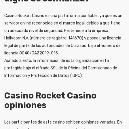
Casino Rocket Casino es una plataforma confiable, ya que es un
servidor online reconocido en el marco legal, debido a que tiene
un adecuado nivel de seguridad. Pertenece a la empresa
Hollycorn N.V. (número de registro: 141670) y posee una licencia
legal de parte de las autoridades de Curazao, bajo el número de
licencia 8048/JAZ2019-015.
Aunado a esto, la información de esta organización está
protegida bajo el cifrado SSL de la Oficina del Comisionado de
Información y Protección de Datos (IDPC).
Casino Rocket Casino
opiniones
Los participantes de este casino exhiben opiniones variadas. En