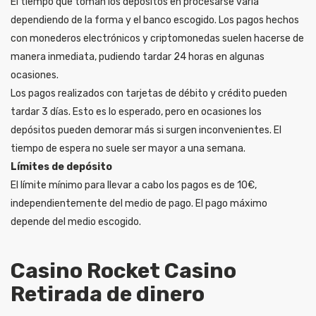
El tiempo que toman los depósitos en procesarse varía
dependiendo de la forma y el banco escogido. Los pagos hechos
con monederos electrónicos y criptomonedas suelen hacerse de
manera inmediata, pudiendo tardar 24 horas en algunas
ocasiones.
Los pagos realizados con tarjetas de débito y crédito pueden
tardar 3 días. Esto es lo esperado, pero en ocasiones los
depósitos pueden demorar más si surgen inconvenientes. El
tiempo de espera no suele ser mayor a una semana.
Límites de depósito
El límite mínimo para llevar a cabo los pagos es de 10€,
independientemente del medio de pago. El pago máximo
depende del medio escogido.
Casino Rocket Casino
Retirada de dinero