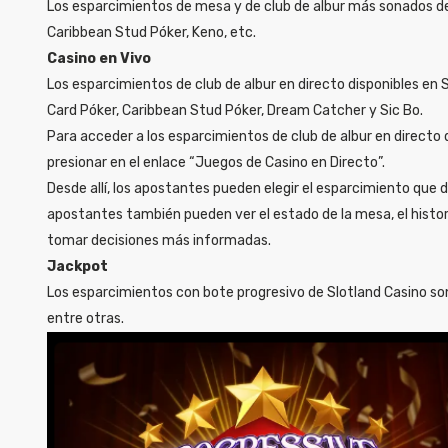
Los esparcimientos de mesa y de club de albur más sonados de
Caribbean Stud Póker, Keno, etc.
Casino en Vivo
Los esparcimientos de club de albur en directo disponibles en S
Card Póker, Caribbean Stud Póker, Dream Catcher y Sic Bo.
Para acceder a los esparcimientos de club de albur en directo d
presionar en el enlace “Juegos de Casino en Directo”.
Desde allí, los apostantes pueden elegir el esparcimiento que 
apostantes también pueden ver el estado de la mesa, el histor
tomar decisiones más informadas.
Jackpot
Los esparcimientos con bote progresivo de Slotland Casino son
entre otras.