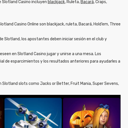
 Slotland Casino incluyen
blackjack
, Ruleta,
Bacará
, Craps,
lotland Casino Online son blackjack, ruleta, Bacará, Hold’em, Three
e Slotland, los apostantes deben iniciar sesión en el club y
deseen en Slotland Casino jugar y unirse a una mesa. Los
ial de esparcimientos y los resultados anteriores para ayudarles a
 Slotland slots como Jacks or Better, Fruit Mania, Super Sevens,