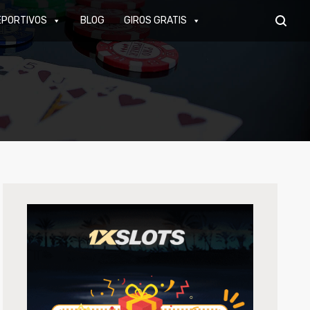
EPORTIVOS
BLOG
GIROS GRATIS