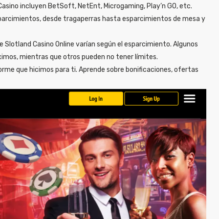
sino incluyen BetSoft, NetEnt, Microgaming, Play’n GO, etc.
sparcimientos, desde tragaperras hasta esparcimientos de mesa y
de Slotland Casino Online varían según el esparcimiento. Algunos
imos, mientras que otros pueden no tener límites.
rme que hicimos para ti. Aprende sobre bonificaciones, ofertas