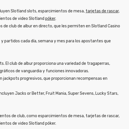
cluyen Slotland slots, esparcimientos de mesa,
tarjetas de rascar
,
ientos de video Slotland
póker
.
e club de albur en directo, que les permiten en Slotland Casino
s y partidos cada día, semana y mes para los apostantes que
s. El club de albur proporciona una variedad de tragaperras,
gráficos de vanguardia y funciones innovadoras.
on jackpots progresivos, que proporcionan recompensas en
ncluyen Jacks or Better, Fruit Mania, Super Sevens, Lucky Stars,
entos de club, como esparcimientos de mesa, tarjetas de rascar,
entos de video Slotland póker.