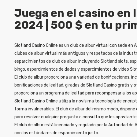
Juega en el casino en 
2024 | 500 $ en tu pri
Slotland Casino Online es un club de albur virtual con sede en 
clubes de albur virtual más antiguos y respetados de la industr
esparcimientos de club de albur, incluyendo Slotland slots, e
bingo, esparcimientos de dados y esparcimientos de video Slot
El club de albur proporciona una variedad de bonificaciones, i
bonificaciones de lealtad, giradas de Slotland Casino gratis y 
proporciona un programa de lealtad para recompensar a los ap
Slotland Casino Online utiliza la novísima tecnología de encri
forma invulnerables. El club de albur del mismo modo, dispone 
para resolver cualquier pregunta o consulta que los apostante
El club de albur está licenciado y regulado por la Autoridad de
con los estándares de esparcimiento justo.