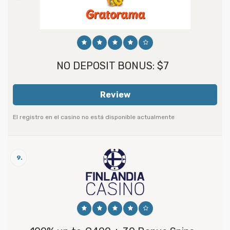
NO DEPOSIT BONUS: $7
Review
El registro en el casino no está disponible actualmente
9.