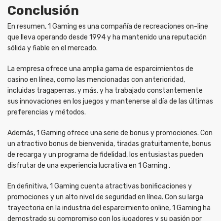
Conclusión
En resumen, 1 Gaming es una compañía de recreaciones on-line
que lleva operando desde 1994 y ha mantenido una reputación
sólida y fiable en el mercado.
La empresa ofrece una amplia gama de esparcimientos de
casino en línea, como las mencionadas con anterioridad,
incluidas tragaperras, y más, y ha trabajado constantemente
sus innovaciones en los juegos y mantenerse al día de las últimas
preferencias y métodos.
Además, 1 Gaming ofrece una serie de bonus y promociones. Con
un atractivo bonus de bienvenida, tiradas gratuitamente, bonus
de recarga y un programa de fidelidad, los entusiastas pueden
disfrutar de una experiencia lucrativa en 1 Gaming .
En definitiva, 1 Gaming cuenta atractivas bonificaciones y
promociones y un alto nivel de seguridad en línea. Con su larga
trayectoria en la industria del esparcimiento online, 1 Gaming ha
demostrado su compromiso con los jugadores y su pasión por