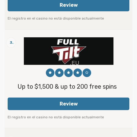
Review
El registro en el casino no está disponible actualmente
3.
Up to $1,500 & up to 200 free spins
Review
El registro en el casino no está disponible actualmente