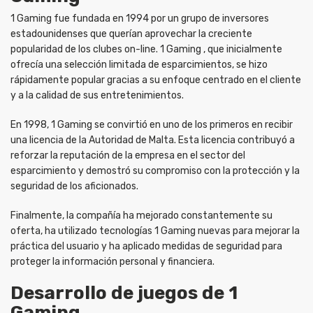
1 Gaming fue fundada en 1994 por un grupo de inversores
estadounidenses que querían aprovechar la creciente
popularidad de los clubes on-line. 1 Gaming , que inicialmente
ofrecía una selección limitada de esparcimientos, se hizo
rápidamente popular gracias a su enfoque centrado en el cliente
y a la calidad de sus entretenimientos.
En 1998, 1 Gaming se convirtió en uno de los primeros en recibir
una licencia de la Autoridad de Malta. Esta licencia contribuyó a
reforzar la reputación de la empresa en el sector del
esparcimiento y demostró su compromiso con la protección y la
seguridad de los aficionados.
Finalmente, la compañía ha mejorado constantemente su
oferta, ha utilizado tecnologías 1 Gaming nuevas para mejorar la
práctica del usuario y ha aplicado medidas de seguridad para
proteger la información personal y financiera.
Desarrollo de juegos de 1
Gaming