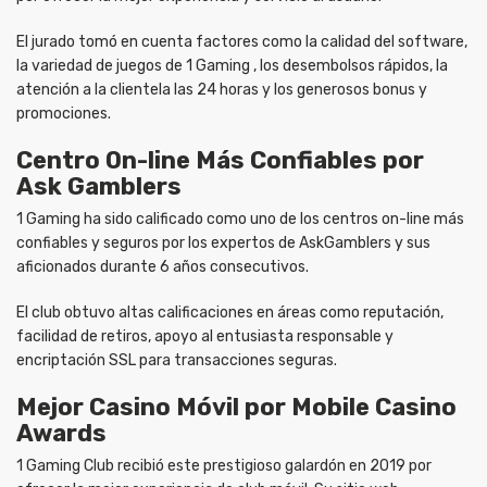
El jurado tomó en cuenta factores como la calidad del software,
la variedad de juegos de 1 Gaming , los desembolsos rápidos, la
atención a la clientela las 24 horas y los generosos bonus y
promociones.
Centro On-line Más Confiables por
Ask Gamblers
1 Gaming ha sido calificado como uno de los centros on-line más
confiables y seguros por los expertos de AskGamblers y sus
aficionados durante 6 años consecutivos.
El club obtuvo altas calificaciones en áreas como reputación,
facilidad de retiros, apoyo al entusiasta responsable y
encriptación SSL para transacciones seguras.
Mejor Casino Móvil por Mobile Casino
Awards
1 Gaming Club recibió este prestigioso galardón en 2019 por