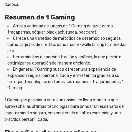
dudosa.
Resumen de 1 Gaming
Amplia variedad de juegos de 1 Gaming de azar como
tragaperras, póquer, blackjack, rueda, baccarat.
Ofrece una variedad de métodos de desembolso seguros
como tarjetas de crédito, bancarias, e-wallets, criptomonedas,
etc.
Herramientas de administración y análisis, lo que permite
optimizar su operación de manera eficiente.
En general, 1 Gaming busca ofrecer una experiencia de
expansión segura, personalizada y entretenida gracias a su
enfoque tecnológico en todas sus máquinas tragamonedas 1
Gaming .
1 Gaming se posiciona como un casino en línea moderno que
aprovecha las últimas tecnologías para brindar un escenario de
esparcimiento segura, con contenido de alta resolución y una
práctica personificada.