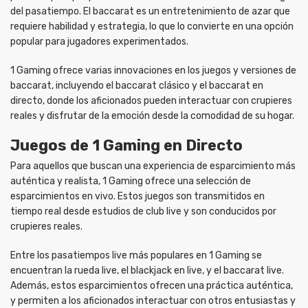
del pasatiempo. El baccarat es un entretenimiento de azar que
requiere habilidad y estrategia, lo que lo convierte en una opción
popular para jugadores experimentados.
1 Gaming ofrece varias
innovaciones en los juegos y
versiones de
baccarat, incluyendo el baccarat clásico y el baccarat en
directo, donde los aficionados pueden interactuar con crupieres
reales y disfrutar de la emoción desde la comodidad de su hogar.
Juegos de 1 Gaming en Directo
Para aquellos que buscan una experiencia de esparcimiento más
auténtica y realista, 1 Gaming ofrece una selección de
esparcimientos en vivo. Estos juegos son transmitidos en
tiempo real desde estudios de club live y son conducidos por
crupieres reales.
Entre los pasatiempos live más populares en 1 Gaming se
encuentran la rueda live, el blackjack en live, y el baccarat live.
Además, estos esparcimientos ofrecen una práctica auténtica,
y permiten a los aficionados interactuar con otros entusiastas y