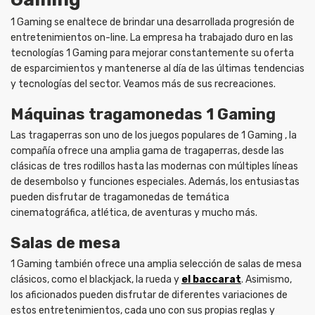
1 Gaming se enaltece de brindar una desarrollada progresión de
entretenimientos on-line. La empresa ha trabajado duro en las
tecnologías 1 Gaming para mejorar constantemente su oferta
de esparcimientos y mantenerse al día de las últimas tendencias
y tecnologías del sector. Veamos más de sus recreaciones.
Máquinas tragamonedas 1 Gaming
Las tragaperras son uno de los juegos populares de 1 Gaming , la
compañía ofrece una amplia gama de tragaperras, desde las
clásicas de tres rodillos hasta las modernas con múltiples líneas
de desembolso y funciones especiales. Además, los entusiastas
pueden disfrutar de tragamonedas de temática
cinematográfica, atlética, de aventuras y mucho más.
Salas de mesa
1 Gaming también ofrece una amplia selección de salas de mesa
clásicos, como el blackjack, la rueda y
el baccarat
. Asimismo,
los aficionados pueden disfrutar de diferentes variaciones de
estos entretenimientos, cada uno con sus propias reglas y