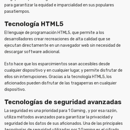
para garantizar la equidad e imparcialidad en sus populares
pasatiempos.
Tecnología HTML5
El lenguaje de programación HTML5, que permite a los
desarrolladores crear recreaciones de alta calidad que se
ejecutan directamente en un navegador web sin necesidad de
descargar software adicional.
Esto hace que los esparcimientos sean accesibles desde
cualquier dispositivo y en cualquier lugar, y permite disfrutar de
ellos sin interrupciones. Gracias a la tecnología HTML5, los
aficionados pueden disfrutar de las tragaperras en cualquier
dispositivo.
Tecnologías de seguridad avanzadas
La seguridad es una prioridad para 1 Gaming , y por esa razón,
utiliza métodos avanzados para garantizar la privacidad y
seguridad de los datos de sus aficionados. Una de las principales
tecnologías de seguridad utilizadas por 1 Gaming es el cifrado