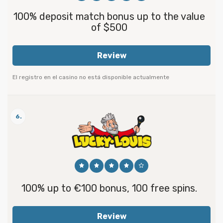
100% deposit match bonus up to the value
of $500
Review
El registro en el casino no está disponible actualmente
6.
100% up to €100 bonus, 100 free spins.
Review