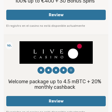
100% up to €400 + 30 Bonus Spins
Review
El registro en el casino no está disponible actualmente
10.
Welcome package up to 4.5 mBTC + 20%
monthly cashback
Review