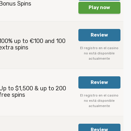
Bonus Spins
Play now
Review
100% up to €100 and 100
extra spins
El registro en el casino
no está disponible
actualmente
Review
Up to $1,500 & up to 200
free spins
El registro en el casino
no está disponible
actualmente
Review