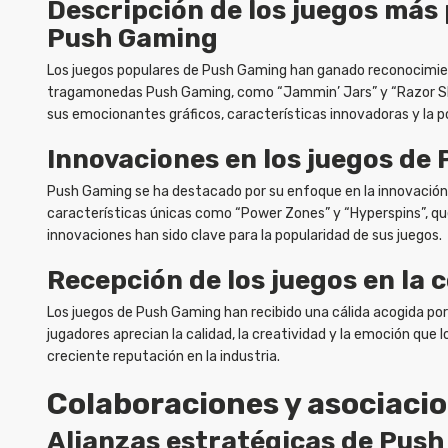
Descripción de los juegos más
Push Gaming
Los juegos populares de Push Gaming han ganado reconocimient
tragamonedas Push Gaming, como “Jammin’ Jars” y “Razor Shar
sus emocionantes gráficos, características innovadoras y la p
Innovaciones en los juegos de
Push Gaming se ha destacado por su enfoque en la innovación en
características únicas como “Power Zones” y “Hyperspins”, que 
innovaciones han sido clave para la popularidad de sus juegos.
Recepción de los juegos en la
Los juegos de Push Gaming han recibido una cálida acogida po
jugadores aprecian la calidad, la creatividad y la emoción que 
creciente reputación en la industria.
Colaboraciones y asociaci
Alianzas estratégicas de Push