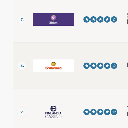
7.
8.
9.