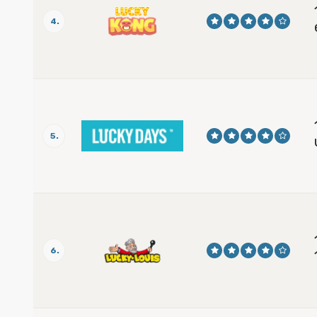
4.
5.
6.