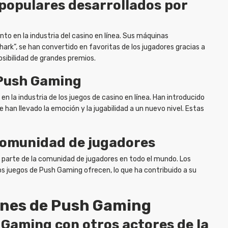
 populares desarrollados por
o en la industria del casino en línea. Sus máquinas
k”, se han convertido en favoritas de los jugadores gracias a
osibilidad de grandes premios.
 Push Gaming
 la industria de los juegos de casino en línea. Han introducido
han llevado la emoción y la jugabilidad a un nuevo nivel. Estas
 comunidad de jugadores
r parte de la comunidad de jugadores en todo el mundo. Los
los juegos de Push Gaming ofrecen, lo que ha contribuido a su
ones de Push Gaming
 Gaming con otros actores de la