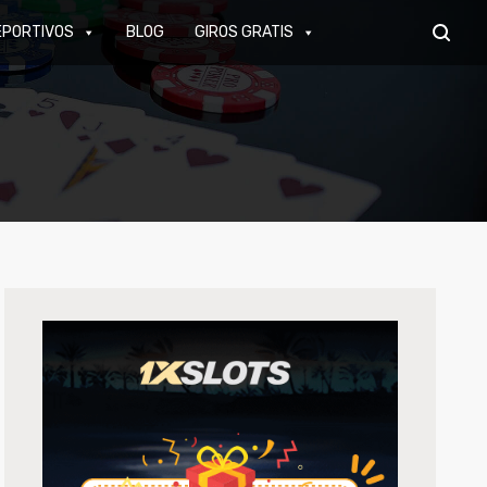
EPORTIVOS
BLOG
GIROS GRATIS