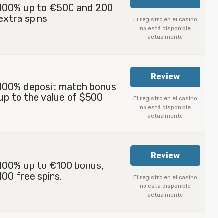
100% up to €500 and 200
extra spins
El registro en el casino
no está disponible
actualmente
Review
100% deposit match bonus
up to the value of $500
El registro en el casino
no está disponible
actualmente
Review
100% up to €100 bonus,
100 free spins.
El registro en el casino
no está disponible
actualmente