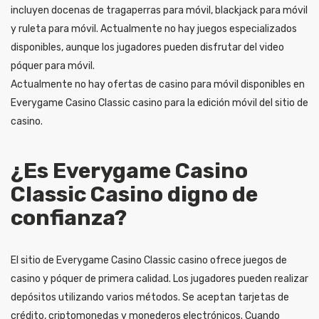
incluyen docenas de tragaperras para móvil, blackjack para móvil
y ruleta para móvil. Actualmente no hay juegos especializados
disponibles, aunque los jugadores pueden disfrutar del video
póquer para móvil.
Actualmente no hay ofertas de casino para móvil disponibles en
Everygame Casino Classic casino para la edición móvil del sitio de
casino.
¿Es Everygame Casino
Classic Casino digno de
confianza?
El sitio de Everygame Casino Classic casino ofrece juegos de
casino y póquer de primera calidad. Los jugadores pueden realizar
depósitos utilizando varios métodos. Se aceptan tarjetas de
crédito, criptomonedas y monederos electrónicos. Cuando