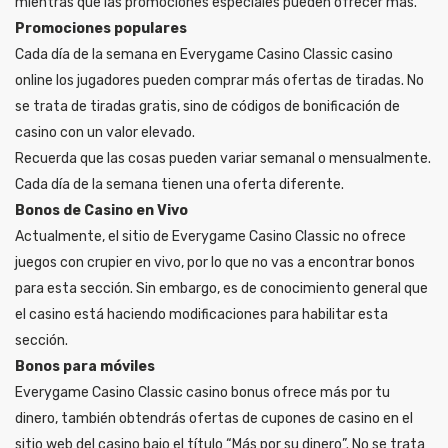
mientras que las promociones especiales pueden ofrecer más.
Promociones populares
Cada día de la semana en Everygame Casino Classic casino
online los jugadores pueden comprar más ofertas de tiradas. No
se trata de tiradas gratis, sino de códigos de bonificación de
casino con un valor elevado.
Recuerda que las cosas pueden variar semanal o mensualmente.
Cada día de la semana tienen una oferta diferente.
Bonos de Casino en Vivo
Actualmente, el sitio de Everygame Casino Classic no ofrece
juegos con crupier en vivo, por lo que no vas a encontrar bonos
para esta sección. Sin embargo, es de conocimiento general que
el casino está haciendo modificaciones para habilitar esta
sección.
Bonos para móviles
Everygame Casino Classic casino bonus ofrece más por tu
dinero, también obtendrás ofertas de cupones de casino en el
sitio web del casino bajo el título “Más por su dinero”. No se trata