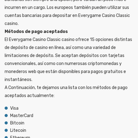
incurren en un cargo. Los europeos también pueden utilizar sus
cuentas bancarias para depositar en Everygame Casino Classic
casino.
Métodos de pago aceptados
El Everygame Casino Classic casino ofrece 15 opciones distintas
de depósito de casino en línea, así como una variedad de
limitaciones de depósito. Se aceptan depósitos con tarjetas
convencionales, así como con numerosas criptomonedas y
monederos web que están disponibles para pagos gratuitos e
instantáneos.
A Continuación, te dejamos una lista con los métodos de pago
aceptados actualmente:
Visa
MasterCard
Bitcoin
Litecoin
Ethereum