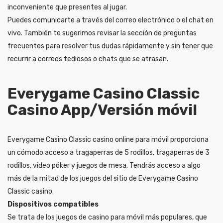
inconveniente que presentes al jugar.
Puedes comunicarte a través del correo electrónico o el chat en
vivo. También te sugerimos revisar la sección de preguntas
frecuentes para resolver tus dudas rápidamente y sin tener que
recurrir a correos tediosos o chats que se atrasan.
Everygame Casino Classic
Casino App/Versión móvil
Everygame Casino Classic casino online para móvil proporciona
un cómodo acceso a tragaperras de 5 rodillos, tragaperras de 3
rodillos, video póker y juegos de mesa. Tendrás acceso a algo
más de la mitad de los juegos del sitio de Everygame Casino
Classic casino.
Dispositivos compatibles
Se trata de los juegos de casino para móvil más populares, que