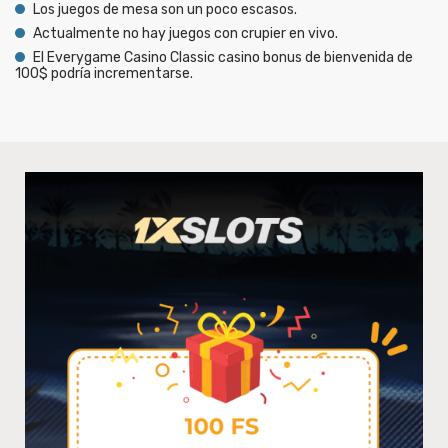
Los juegos de mesa son un poco escasos.
Actualmente no hay juegos con crupier en vivo.
El Everygame Casino Classic casino bonus de bienvenida de
100$ podría incrementarse.