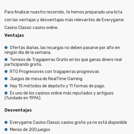
Para finalizar nuestro recorrido, te hemos preparado una lista
con las ventajas y desventajas más relevantes de Everygame
Casino Classic casino online.
Ventajas
Ofertas diarias, las recargas no deben pasarse por alto en
ningún día de la semana.
Torneos de Tragaperras Gratis en los que ganas dinero real
participando gratis.
RTG Progressives con tragaperras progresivas
Juegos de mesa de RealTime Gaming.
Hay 15 métodos de depósito y 11 formas de pago.
Es uno de los casinos online más reputados y antiguos
(fundado en 1996).
Desventajas
Everygame Casino Classic casino gratis ya no está disponible
Menos de 200 juegos