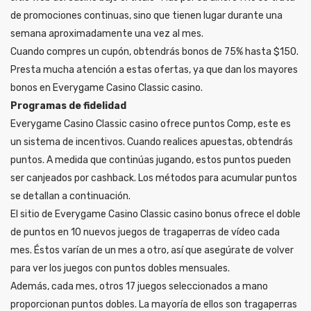
de promociones continuas, sino que tienen lugar durante una
semana aproximadamente una vez al mes.
Cuando compres un cupón, obtendrás bonos de 75% hasta $150.
Presta mucha atención a estas ofertas, ya que dan los mayores
bonos en Everygame Casino Classic casino.
Programas de fidelidad
Everygame Casino Classic casino ofrece puntos Comp, este es
un sistema de incentivos. Cuando realices apuestas, obtendrás
puntos. A medida que continúas jugando, estos puntos pueden
ser canjeados por cashback. Los métodos para acumular puntos
se detallan a continuación.
El sitio de Everygame Casino Classic casino bonus ofrece el doble
de puntos en 10 nuevos juegos de tragaperras de vídeo cada
mes. Éstos varían de un mes a otro, así que asegúrate de volver
para ver los juegos con puntos dobles mensuales.
Además, cada mes, otros 17 juegos seleccionados a mano
proporcionan puntos dobles. La mayoría de ellos son tragaperras