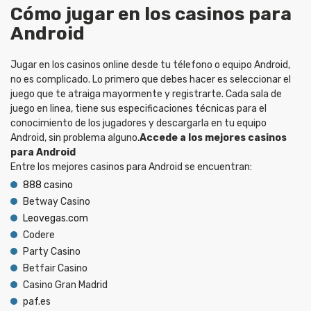
Cómo jugar en los casinos para
Android
Jugar en los casinos online desde tu télefono o equipo Android,
no es complicado. Lo primero que debes hacer es seleccionar el
juego que te atraiga mayormente y registrarte. Cada sala de
juego en linea, tiene sus especificaciones técnicas para el
conocimiento de los jugadores y descargarla en tu equipo
Android, sin problema alguno.
Accede a los mejores casinos
para Android
Entre los mejores casinos para Android se encuentran:
888 casino
Betway Casino
Leovegas.com
Codere
Party Casino
Betfair Casino
Casino Gran Madrid
paf.es