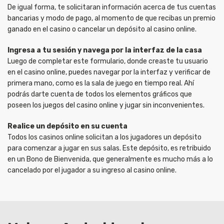
De igual forma, te solicitaran información acerca de tus cuentas
bancarias y modo de pago, al momento de que recibas un premio
ganado en el casino o cancelar un depósito al casino online.
Ingresa a tu sesión y navega por la interfaz de la casa
Luego de completar este formulario, donde creaste tu usuario
en el casino online, puedes navegar por la interfaz y verificar de
primera mano, como es la sala de juego en tiempo real. Ahí
podrás darte cuenta de todos los elementos gráficos que
poseen los juegos del casino online y jugar sin inconvenientes.
Realice un depósito en su cuenta
Todos los casinos online solicitan a los jugadores un depósito
para comenzar a jugar en sus salas. Este depósito, es retribuido
en un Bono de Bienvenida, que generalmente es mucho más a lo
cancelado por el jugador a su ingreso al casino online.