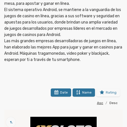
mesa, para apostar y ganar en línea.
El sistema operativo Android, se mantiene a la vanguardia de los
juegos de casino en línea, gracias a sus software y seguridad en
apuestas para los usuarios, donde brindan una amplia variedad
de juegos desarrollados por empresas líderes en el mercado en
juegos de casinos para Android.
Las más grandes empresas desarrolladoras de juegos en línea,
han elaborado las mejores App para jugar y ganar en casinos para
Android. Máquinas tragamonedas, video poker y blackjack,
esperan por ti a través de tu smartphone.
Date
Name
Rating
Asc
Desc
1.