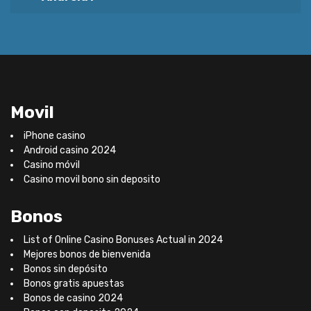
dispositivos móviles bajo este sistema operativo. Ningún
juego que no esté bajo los parametros ya establecidos
Necesitas una conexión estable, es por ello que se
desde su elaboración, no funcionará en tu equipo Android.
recomienda no utilizar puntos Wifi desconocidos, debido a
que su señal puede ser intermitente. Esto puede causarte
molestias al momento de jugar en línea.
Movil
iPhone casino
Android casino 2024
Casino móvil
Casino movil bono sin deposito
Bonos
List of Online Casino Bonuses Actual in 2024
Mejores bonos de bienvenida
Bonos sin depósito
Bonos gratis apuestas
Bonos de casino 2024