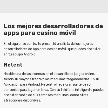
Los mejores desarrolladores de
apps para casino móvil
En el siguiente punto, te presentó una lista de los mejores
desarrolladores de App para casino móvil, que puedes disfrutar
en tu equipo Android.
Netent
Ha sido una de las pioneras en el desarrollo de juegos online,
siendo su mayor atractivo las máquinas tragamonedas. En su
Aplicación para Android, Netent, ofrece gran parte de su
contenido para jugar en linea. Con tu teléfono inteligente puedes
disfrutar tanto de sus famosas máquinas, como otras
atracciones disponibles.