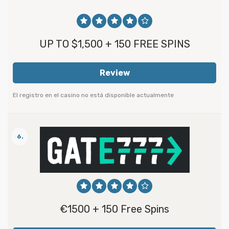
UP TO $1,500 + 150 FREE SPINS
Review
El registro en el casino no está disponible actualmente
6.
€1500 + 150 Free Spins