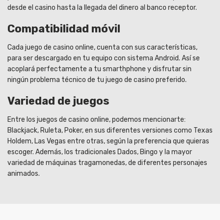
desde el casino hasta la llegada del dinero al banco receptor.
Compatibilidad móvil
Cada juego de casino online, cuenta con sus características,
para ser descargado en tu equipo con sistema Android. Así se
acoplará perfectamente a tu smarthphone y disfrutar sin
ningún problema técnico de tu juego de casino preferido.
Variedad de juegos
Entre los juegos de casino online, podemos mencionarte:
Blackjack, Ruleta, Poker, en sus diferentes versiones como Texas
Holdem, Las Vegas entre otras, según la preferencia que quieras
escoger. Además, los tradicionales Dados, Bingo y la mayor
variedad de máquinas tragamonedas, de diferentes personajes
animados.