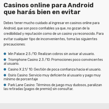
Casinos online para Android
que harás bien en evitar
Debes tener mucho cuidado al ingresar en casinos online para
Android, que son poco confiables ya que, no gozan de la
credibilidad y reputación como de un casino ya reconocido. Para
evitar cualquier tipo de inconvenientes, toma las siguientes
precauciones:
Win Palace 2.5 /10: Realizan cobros sin avisar al usuario.
Triomphone Casino 2.3 /10: Promociones poco convincentes
al usuario.
Casino X 2.1/ 10: Gestión de poca confianza hacia el usuario.
Osiris Casino: Servicio muy deficiente al usuario y pago muy
mínimo de porcentaje
Park Lane Casino: Términos de juego muy dudosos, paralizan
las retiradas (pagos de premio) sin consultar.