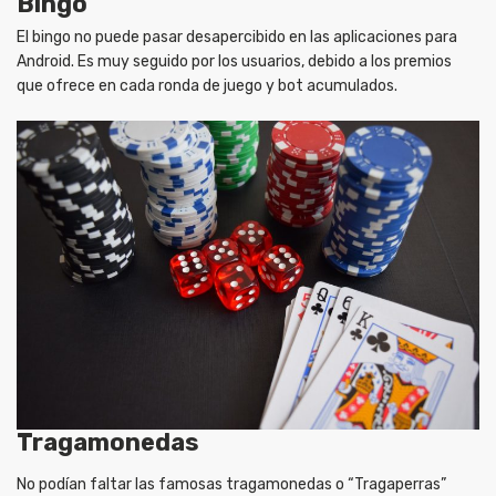
Bingo
El bingo no puede pasar desapercibido en las aplicaciones para
Android. Es muy seguido por los usuarios, debido a los premios
que ofrece en cada ronda de juego y bot acumulados.
Tragamonedas
No podían faltar las famosas tragamonedas o “Tragaperras”