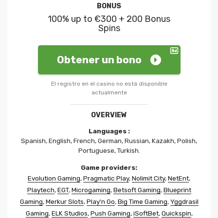
BONUS
100% up to €300 + 200 Bonus
Spins
Obtener un bono
El registro en el casino no está disponible
actualmente
OVERVIEW
Languages :
Spanish, English, French, German, Russian, Kazakh, Polish,
Portuguese, Turkish.
Game providers:
Evolution Gaming
,
Pragmatic Play
,
Nolimit City
,
NetEnt
,
Playtech
,
EGT
,
Microgaming
,
Betsoft Gaming
,
Blueprint
Gaming
,
Merkur Slots
,
Play'n Go
,
Big Time Gaming
,
Yggdrasil
Gaming
,
ELK Studios
,
Push Gaming
,
iSoftBet
,
Quickspin
,