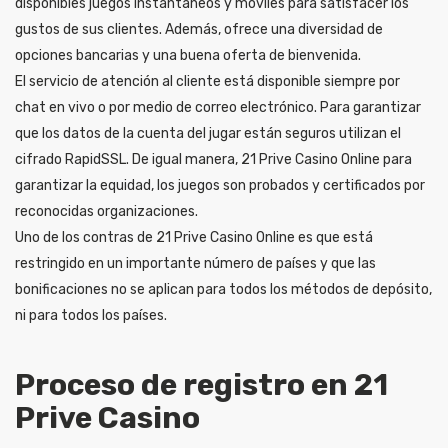
disponibles juegos instantáneos y móviles para satisfacer los
gustos de sus clientes. Además, ofrece una diversidad de
opciones bancarias y una buena oferta de bienvenida.
El servicio de atención al cliente está disponible siempre por
chat en vivo o por medio de correo electrónico. Para garantizar
que los datos de la cuenta del jugar están seguros utilizan el
cifrado RapidSSL. De igual manera, 21 Prive Casino Online para
garantizar la equidad, los juegos son probados y certificados por
reconocidas organizaciones.
Uno de los contras de 21 Prive Casino Online es que está
restringido en un importante número de países y que las
bonificaciones no se aplican para todos los métodos de depósito,
ni para todos los países.
Proceso de registro en 21
Prive Casino