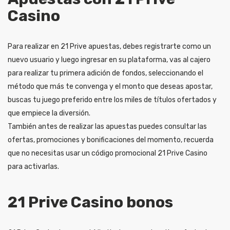
Casino
Para realizar en 21 Prive apuestas, debes registrarte como un
nuevo usuario y luego ingresar en su plataforma, vas al cajero
para realizar tu primera adición de fondos, seleccionando el
método que más te convenga y el monto que deseas apostar,
buscas tu juego preferido entre los miles de títulos ofertados y
que empiece la diversión.
También antes de realizar las apuestas puedes consultar las
ofertas, promociones y bonificaciones del momento, recuerda
que no necesitas usar un código promocional 21 Prive Casino
para activarlas.
21 Prive Casino bonos