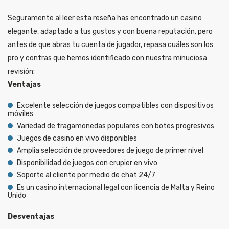
Seguramente al leer esta reseña has encontrado un casino
elegante, adaptado a tus gustos y con buena reputación, pero
antes de que abras tu cuenta de jugador, repasa cuáles son los
pro y contras que hemos identificado con nuestra minuciosa
revisión:
Ventajas
Excelente selección de juegos compatibles con dispositivos
móviles
Variedad de tragamonedas populares con botes progresivos
Juegos de casino en vivo disponibles
Amplia selección de proveedores de juego de primer nivel
Disponibilidad de juegos con crupier en vivo
Soporte al cliente por medio de chat 24/7
Es un casino internacional legal con licencia de Malta y Reino
Unido
Desventajas