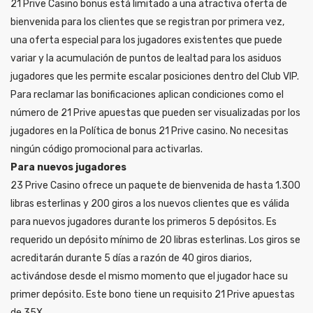
21 Prive Casino bonus está limitado a una atractiva oferta de
bienvenida para los clientes que se registran por primera vez,
una oferta especial para los jugadores existentes que puede
variar y la acumulación de puntos de lealtad para los asiduos
jugadores que les permite escalar posiciones dentro del Club VIP.
Para reclamar las bonificaciones aplican condiciones como el
número de 21 Prive apuestas que pueden ser visualizadas por los
jugadores en la Política de bonus 21 Prive casino. No necesitas
ningún código promocional para activarlas.
Para nuevos jugadores
23 Prive Casino ofrece un paquete de bienvenida de hasta 1.300
libras esterlinas y 200 giros a los nuevos clientes que es válida
para nuevos jugadores durante los primeros 5 depósitos. Es
requerido un depósito mínimo de 20 libras esterlinas. Los giros se
acreditarán durante 5 días a razón de 40 giros diarios,
activándose desde el mismo momento que el jugador hace su
primer depósito. Este bono tiene un requisito 21 Prive apuestas
de 35X.