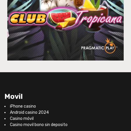
Movil
iPhone casino
Android casino 2024
Casino móvil
Casino movil bono sin deposito