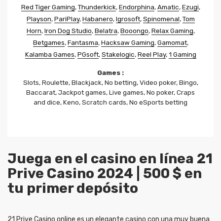
Red Tiger Gaming
,
Thunderkick
,
Endorphina
,
Amatic
,
Ezugi
,
Playson
,
PariPlay
,
Habanero
,
Igrosoft
,
Spinomenal
,
Tom
Horn
,
Iron Dog Studio
,
Belatra
,
Booongo
,
Relax Gaming
,
Betgames
,
Fantasma
,
Hacksaw Gaming
,
Gamomat
,
Kalamba Games
,
PGsoft
,
Stakelogic
,
Reel Play
,
1 Gaming
Games :
Slots, Roulette, Blackjack, No betting, Video poker, Bingo,
Baccarat, Jackpot games, Live games, No poker, Craps
and dice, Keno, Scratch cards, No eSports betting
Juega en el casino en línea 21
Prive Casino 2024 | 500 $ en
tu primer depósito
21 Prive Casino online es un elegante casino con una muy buena