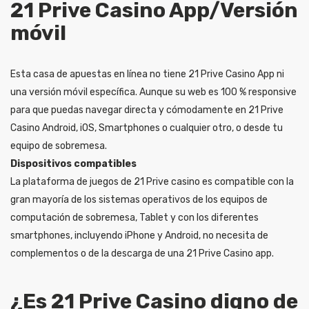
21 Prive Casino App/Versión
móvil
Esta casa de apuestas en línea no tiene 21 Prive Casino App ni
una versión móvil específica. Aunque su web es 100 % responsive
para que puedas navegar directa y cómodamente en 21 Prive
Casino Android, iOS, Smartphones o cualquier otro, o desde tu
equipo de sobremesa.
Dispositivos compatibles
La plataforma de juegos de 21 Prive casino es compatible con la
gran mayoría de los sistemas operativos de los equipos de
computación de sobremesa, Tablet y con los diferentes
smartphones, incluyendo iPhone y Android, no necesita de
complementos o de la descarga de una 21 Prive Casino app.
¿Es 21 Prive Casino digno de