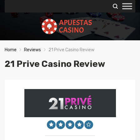
Home
Reviews
21 Prive Casino Review
21 Prive Casino Review