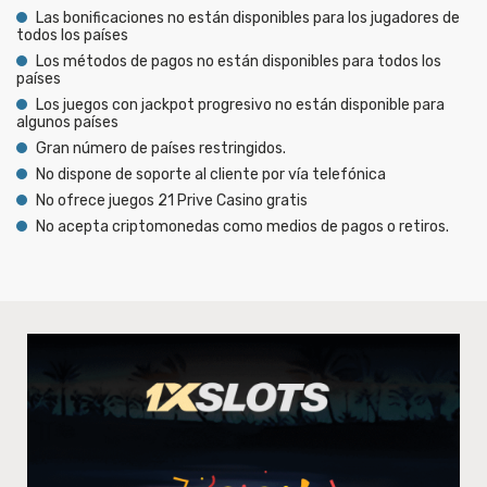
Las bonificaciones no están disponibles para los jugadores de
todos los países
Los métodos de pagos no están disponibles para todos los
países
Los juegos con jackpot progresivo no están disponible para
algunos países
Gran número de países restringidos.
No dispone de soporte al cliente por vía telefónica
No ofrece juegos 21 Prive Casino gratis
No acepta criptomonedas como medios de pagos o retiros.