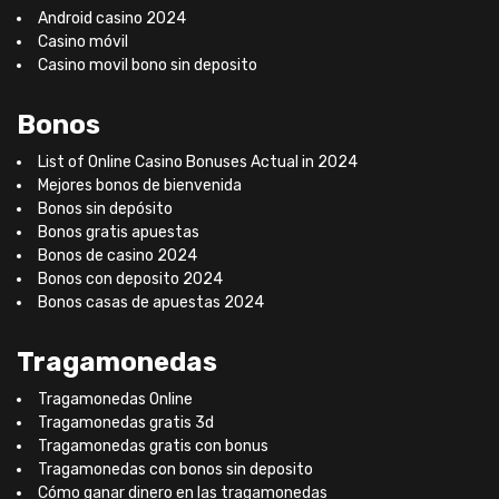
Android casino 2024
Casino móvil
Casino movil bono sin deposito
Bonos
List of Online Casino Bonuses Actual in 2024
Mejores bonos de bienvenida
Bonos sin depósito
Bonos gratis apuestas
Bonos de casino 2024
Bonos con deposito 2024
Bonos casas de apuestas 2024
Tragamonedas
Tragamonedas Online
Tragamonedas gratis 3d
Tragamonedas gratis con bonus
Tragamonedas con bonos sin deposito
Cómo ganar dinero en las tragamonedas