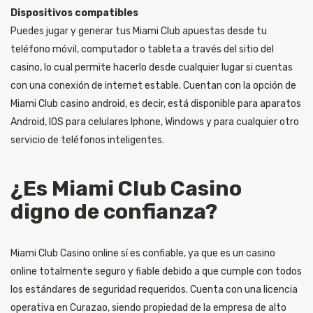
Dispositivos compatibles
Puedes jugar y generar tus Miami Club apuestas desde tu
teléfono móvil, computador o tableta a través del sitio del
casino, lo cual permite hacerlo desde cualquier lugar si cuentas
con una conexión de internet estable. Cuentan con la opción de
Miami Club casino android, es decir, está disponible para aparatos
Android, IOS para celulares Iphone, Windows y para cualquier otro
servicio de teléfonos inteligentes.
¿Es Miami Club Casino
digno de confianza?
Miami Club Casino online sí es confiable, ya que es un casino
online totalmente seguro y fiable debido a que cumple con todos
los estándares de seguridad requeridos. Cuenta con una licencia
operativa en Curazao, siendo propiedad de la empresa de alto