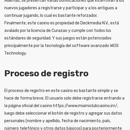
Además, se presentan varias bonificaciones que incentivan a los
nuevos jugadores a registrarse y participar y a los antiguos a
continuar jugando, lo cual es bastante reforzador.
Finalmente, este casino es propiedad de Deckmedia N.V., está
avalado por la licencia de Curazao y cumple con todos los
estándares de seguridad. Y sus juegos están potenciados
principalmente por la tecnología del software avanzado WGS
Technology.
Proceso de registro
El proceso de registro en este casino es bastante simple y se
hace de forma breve. El usuario solo debe registrarse entrando a
la página oficial del casino https://www.miamiclubcasino.im/,
luego debe seleccionar el botón de registro y agregar sus datos
personales (nombre y apellido, fecha de nacimiento, país,
número telefónico y otros datos básicos) para posteriormente