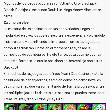
Algunos de los juegos populares son Atlantic City Blackjack,
Classic Blackjack, American Roulette, Mega Money Mine, entre
otros.
Casino en vivo
La mayoría de los casinos cuentan con variados juegos en
modalidad en vivo, los cuales mejoran la experiencia, volviéndolo
más cercano y permitiendo la interacción entre los jugadores
como si estuvieran juntos en el momento real, desde la
comodidad de sus hogares. No obstante, esta casa no cuenta
con este formato, lo cual lo posiciona en desventaja con otras.
Jackpot
En muchos de los juegos que ofrece Miami Club Casino existe la
posibilidad de ganar jackpot, también conocido como bote, es
decir, un premio que va aumentando de forma progresiva. Entre
los múltiples jackpots de esta plataforma se pueden mencionar
Treasure Trail, Mine All Mine y Pay Dirt II.