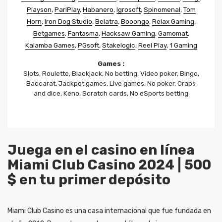
Playson
,
PariPlay
,
Habanero
,
Igrosoft
,
Spinomenal
,
Tom
Horn
,
Iron Dog Studio
,
Belatra
,
Booongo
,
Relax Gaming
,
Betgames
,
Fantasma
,
Hacksaw Gaming
,
Gamomat
,
Kalamba Games
,
PGsoft
,
Stakelogic
,
Reel Play
,
1 Gaming
Games :
Slots, Roulette, Blackjack, No betting, Video poker, Bingo,
Baccarat, Jackpot games, Live games, No poker, Craps
and dice, Keno, Scratch cards, No eSports betting
Juega en el casino en línea
Miami Club Casino 2024 | 500
$ en tu primer depósito
Miami Club Casino es una casa internacional que fue fundada en