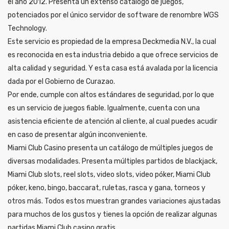
el año 2012. Presenta un extenso catálogo de juegos,
potenciados por el único servidor de software de renombre WGS
Technology.
Este servicio es propiedad de la empresa Deckmedia N.V., la cual
es reconocida en esta industria debido a que ofrece servicios de
alta calidad y seguridad. Y esta casa está avalada por la licencia
dada por el Gobierno de Curazao.
Por ende, cumple con altos estándares de seguridad, por lo que
es un servicio de juegos fiable. Igualmente, cuenta con una
asistencia eficiente de atención al cliente, al cual puedes acudir
en caso de presentar algún inconveniente.
Miami Club Casino presenta un catálogo de múltiples juegos de
diversas modalidades. Presenta múltiples partidos de blackjack,
Miami Club slots, reel slots, video slots, video póker, Miami Club
póker, keno, bingo, baccarat, ruletas, rasca y gana, torneos y
otros más. Todos estos muestran grandes variaciones ajustadas
para muchos de los gustos y tienes la opción de realizar algunas
partidas Miami Club casino gratis.