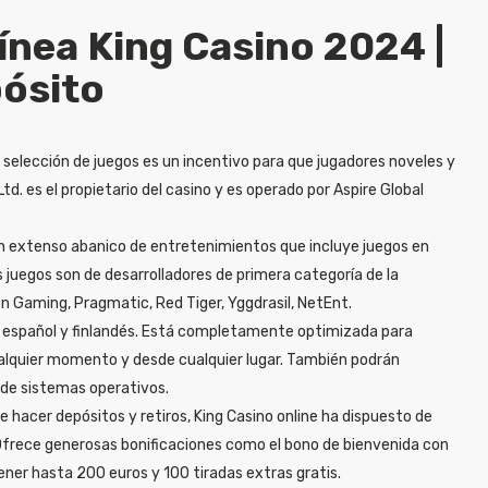
línea King Casino 2024 |
pósito
 selección de juegos es un incentivo para que jugadores noveles y
d. es el propietario del casino y es operado por Aspire Global
un extenso abanico de entretenimientos que incluye juegos en
os juegos son de desarrolladores de primera categoría de la
n Gaming, Pragmatic, Red Tiger, Yggdrasil, NetEnt.
s, español y finlandés. Está completamente optimizada para
cualquier momento y desde cualquier lugar. También podrán
de sistemas operativos.
hacer depósitos y retiros, King Casino online ha dispuesto de
 Ofrece generosas bonificaciones como el bono de bienvenida con
ener hasta 200 euros y 100 tiradas extras gratis.