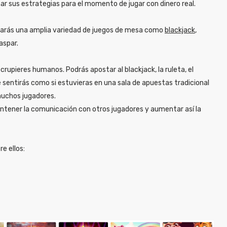
inar sus estrategias para el momento de jugar con dinero real.
trarás una amplia variedad de juegos de mesa como
blackjack
,
raspar.
upieres humanos. Podrás apostar al blackjack, la ruleta, el
e sentirás como si estuvieras en una sala de apuestas tradicional
muchos jugadores.
ntener la comunicación con otros jugadores y aumentar así la
e ellos: