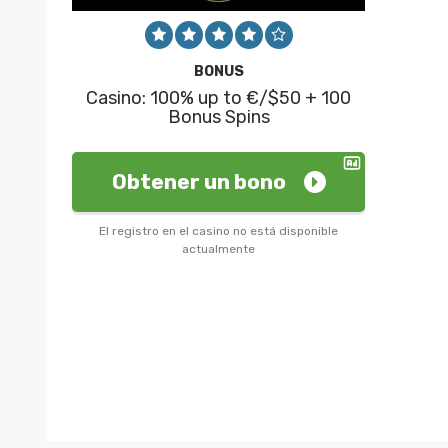
BONUS
Casino: 100% up to €/$50 + 100
Bonus Spins
Obtener un bono
El registro en el casino no está disponible
actualmente