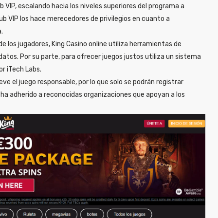
b VIP, escalando hacia los niveles superiores del programa a
ub VIP los hace merecedores de privilegios en cuanto a
.
de los jugadores, King Casino online utiliza herramientas de
atos. Por su parte, para ofrecer juegos justos utiliza un sistema
r iTech Labs.
e el juego responsable, por lo que solo se podrán registrar
ha adherido a reconocidas organizaciones que apoyan a los