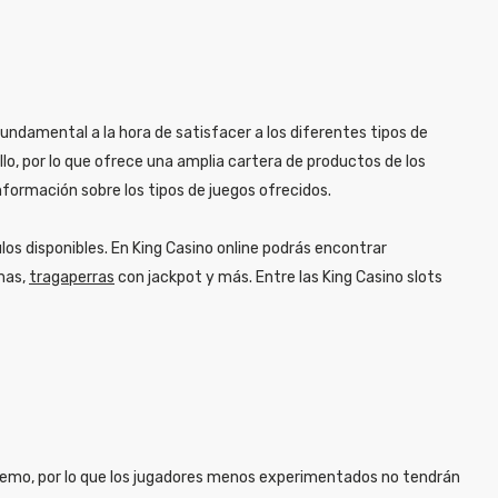
 fundamental a la hora de satisfacer a los diferentes tipos de
ello, por lo que ofrece una amplia cartera de productos de los
formación sobre los tipos de juegos ofrecidos.
ulos disponibles. En King Casino online podrás encontrar
mas,
tragaperras
con jackpot y más. Entre las King Casino slots
demo, por lo que los jugadores menos experimentados no tendrán