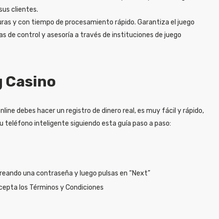
sus clientes.
uras y con tiempo de procesamiento rápido. Garantiza el juego
as de control y asesoría a través de instituciones de juego
g Casino
ine debes hacer un registro de dinero real, es muy fácil y rápido,
teléfono inteligente siguiendo esta guía paso a paso:
creando una contraseña y luego pulsas en “Next”
cepta los Términos y Condiciones