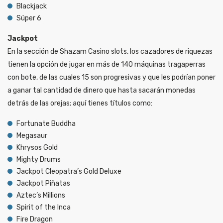
Blackjack
Súper 6
Jackpot
En la sección de Shazam Casino slots, los cazadores de riquezas
tienen la opción de jugar en más de 140 máquinas tragaperras
con bote, de las cuales 15 son progresivas y que les podrían poner
a ganar tal cantidad de dinero que hasta sacarán monedas
detrás de las orejas; aquí tienes títulos como:
Fortunate Buddha
Megasaur
Khrysos Gold
Mighty Drums
Jackpot Cleopatra’s Gold Deluxe
Jackpot Piñatas
Aztec’s Millions
Spirit of the Inca
Fire Dragon