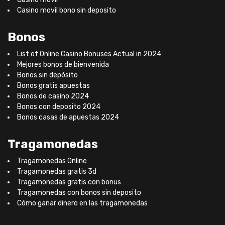
Casino movil bono sin deposito
Bonos
List of Online Casino Bonuses Actual in 2024
Mejores bonos de bienvenida
Bonos sin depósito
Bonos gratis apuestas
Bonos de casino 2024
Bonos con deposito 2024
Bonos casas de apuestas 2024
Tragamonedas
Tragamonedas Online
Tragamonedas gratis 3d
Tragamonedas gratis con bonus
Tragamonedas con bonos sin deposito
Cómo ganar dinero en las tragamonedas