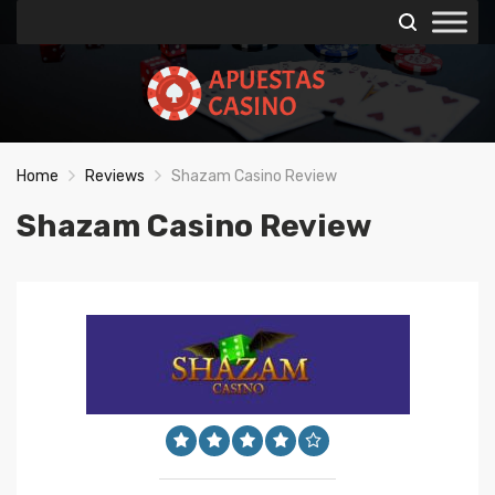
Home
Reviews
Shazam Casino Review
Shazam Casino Review