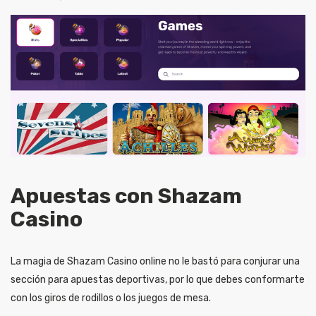
Apuestas con Shazam
Casino
La magia de Shazam Casino online no le bastó para conjurar una
sección para apuestas deportivas, por lo que debes conformarte
con los giros de rodillos o los juegos de mesa.