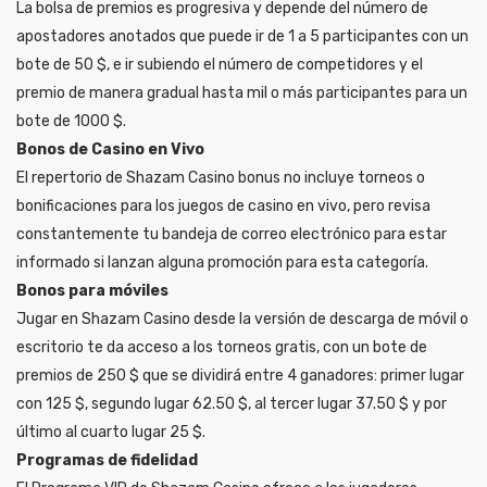
La bolsa de premios es progresiva y depende del número de
apostadores anotados que puede ir de 1 a 5 participantes con un
bote de 50 $, e ir subiendo el número de competidores y el
premio de manera gradual hasta mil o más participantes para un
bote de 1000 $.
Bonos de Casino en Vivo
El repertorio de Shazam Casino bonus no incluye torneos o
bonificaciones para los juegos de casino en vivo, pero revisa
constantemente tu bandeja de correo electrónico para estar
informado si lanzan alguna promoción para esta categoría.
Bonos para móviles
Jugar en Shazam Casino desde la versión de descarga de móvil o
escritorio te da acceso a los torneos gratis, con un bote de
premios de 250 $ que se dividirá entre 4 ganadores: primer lugar
con 125 $, segundo lugar 62.50 $, al tercer lugar 37.50 $ y por
último al cuarto lugar 25 $.
Programas de fidelidad