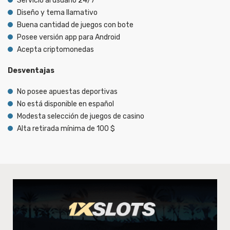
Servicio al usuario 24/7
Diseño y tema llamativo
Buena cantidad de juegos con bote
Posee versión app para Android
Acepta criptomonedas
Desventajas
No posee apuestas deportivas
No está disponible en español
Modesta selección de juegos de casino
Alta retirada mínima de 100 $