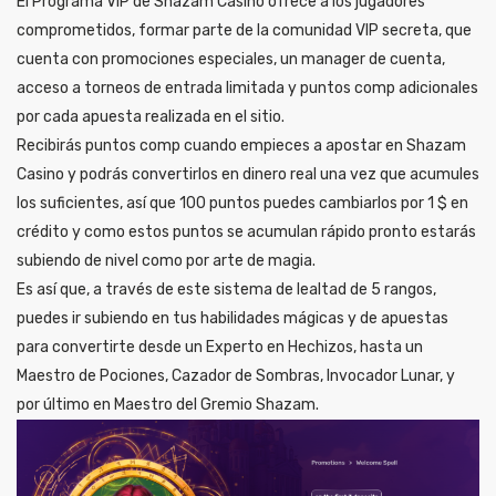
El Programa VIP de Shazam Casino ofrece a los jugadores
comprometidos, formar parte de la comunidad VIP secreta, que
cuenta con promociones especiales, un manager de cuenta,
acceso a torneos de entrada limitada y puntos comp adicionales
por cada apuesta realizada en el sitio.
Recibirás puntos comp cuando empieces a apostar en Shazam
Casino y podrás convertirlos en dinero real una vez que acumules
los suficientes, así que 100 puntos puedes cambiarlos por 1 $ en
crédito y como estos puntos se acumulan rápido pronto estarás
subiendo de nivel como por arte de magia.
Es así que, a través de este sistema de lealtad de 5 rangos,
puedes ir subiendo en tus habilidades mágicas y de apuestas
para convertirte desde un Experto en Hechizos, hasta un
Maestro de Pociones, Cazador de Sombras, Invocador Lunar, y
por último en Maestro del Gremio Shazam.