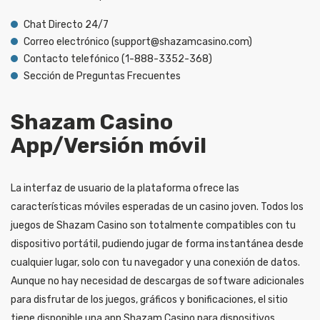
Chat Directo 24/7
Correo electrónico (
support@shazamcasino.com
)
Contacto telefónico (1-888-3352-368)
Sección de Preguntas Frecuentes
Shazam Casino
App/Versión móvil
La interfaz de usuario de la plataforma ofrece las
características móviles esperadas de un casino joven. Todos los
juegos de Shazam Casino son totalmente compatibles con tu
dispositivo portátil, pudiendo jugar de forma instantánea desde
cualquier lugar, solo con tu navegador y una conexión de datos.
Aunque no hay necesidad de descargas de software adicionales
para disfrutar de los juegos, gráficos y bonificaciones, el sitio
tiene disponible una app Shazam Casino para dispositivos