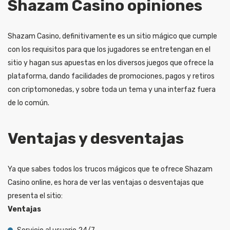
Shazam Casino opiniones
Shazam Casino, definitivamente es un sitio mágico que cumple
con los requisitos para que los jugadores se entretengan en el
sitio y hagan sus apuestas en los diversos juegos que ofrece la
plataforma, dando facilidades de promociones, pagos y retiros
con criptomonedas, y sobre toda un tema y una interfaz fuera
de lo común.
Ventajas y desventajas
Ya que sabes todos los trucos mágicos que te ofrece Shazam
Casino online, es hora de ver las ventajas o desventajas que
presenta el sitio:
Ventajas