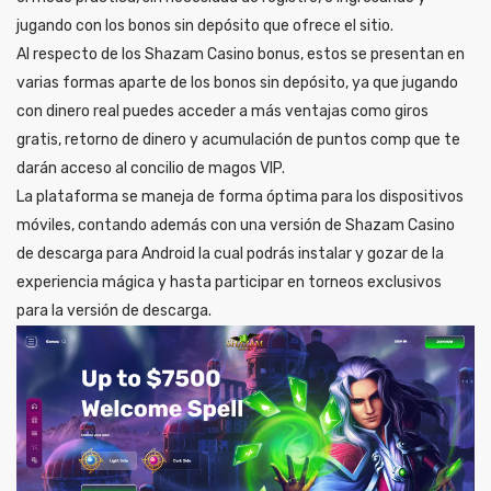
jugando con los bonos sin depósito que ofrece el sitio.
Al respecto de los Shazam Casino bonus, estos se presentan en
varias formas aparte de los bonos sin depósito, ya que jugando
con dinero real puedes acceder a más ventajas como giros
gratis, retorno de dinero y acumulación de puntos comp que te
darán acceso al concilio de magos VIP.
La plataforma se maneja de forma óptima para los dispositivos
móviles, contando además con una versión de Shazam Casino
de descarga para Android la cual podrás instalar y gozar de la
experiencia mágica y hasta participar en torneos exclusivos
para la versión de descarga.