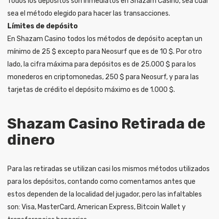
Todos los depósitos son inmediatos en Shazam Casino, sea cual
sea el método elegido para hacer las transacciones.
Límites de depósito
En Shazam Casino todos los métodos de depósito aceptan un
mínimo de 25 $ excepto para Neosurf que es de 10 $. Por otro
lado, la cifra máxima para depósitos es de 25.000 $ para los
monederos en criptomonedas, 250 $ para Neosurf, y para las
tarjetas de crédito el depósito máximo es de 1.000 $.
Shazam Casino Retirada de
dinero
Para las retiradas se utilizan casi los mismos métodos utilizados
para los depósitos, contando como comentamos antes que
estos dependen de la localidad del jugador, pero las infaltables
son: Visa, MasterCard, American Express, Bitcoin Wallet y