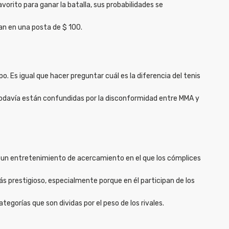
orito para ganar la batalla, sus probabilidades se
an en una posta de $ 100.
 Es igual que hacer preguntar cuál es la diferencia del tenis
todavía están confundidas por la disconformidad entre MMA y
n un entretenimiento de acercamiento en el que los cómplices
s prestigioso, especialmente porque en él participan de los
gorías que son dividas por el peso de los rivales.