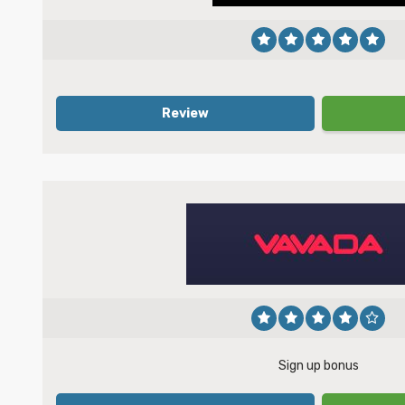
Review
Sign up bonus