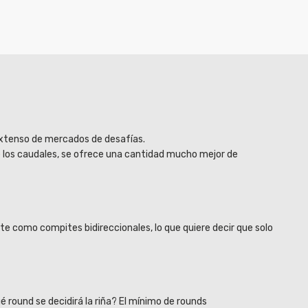
xtenso de mercados de desafías.
 los caudales, se ofrece una cantidad mucho mejor de
 como compites bidireccionales, lo que quiere decir que solo
 round se decidirá la riña? El mínimo de rounds