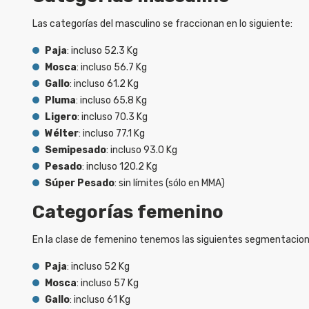
Las categorías del masculino se fraccionan en lo siguiente:
Paja
: incluso 52.3 Kg
Mosca
: incluso 56.7 Kg
Gallo
: incluso 61.2 Kg
Pluma
: incluso 65.8 Kg
Ligero
: incluso 70.3 Kg
Wélter
: incluso 77.1 Kg
Semipesado
: incluso 93.0 Kg
Pesado
: incluso 120.2 Kg
Súper Pesado
: sin límites (sólo en MMA)
Categorías femenino
En la clase de femenino tenemos las siguientes segmentacion
Paja
: incluso 52 Kg
Mosca
: incluso 57 Kg
Gallo
: incluso 61 Kg