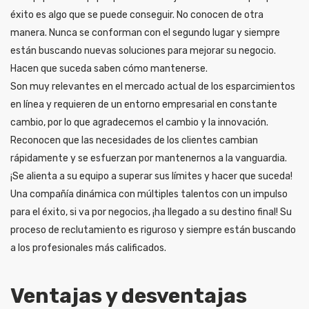
éxito es algo que se puede conseguir. No conocen de otra
manera. Nunca se conforman con el segundo lugar y siempre
están buscando nuevas soluciones para mejorar su negocio.
Hacen que suceda saben cómo mantenerse.
Son muy relevantes en el mercado actual de los esparcimientos
en línea y requieren de un entorno empresarial en constante
cambio, por lo que agradecemos el cambio y la innovación.
Reconocen que las necesidades de los clientes cambian
rápidamente y se esfuerzan por mantenernos a la vanguardia.
¡Se alienta a su equipo a superar sus límites y hacer que suceda!
Una compañía dinámica con múltiples talentos con un impulso
para el éxito, si va por negocios, ¡ha llegado a su destino final! Su
proceso de reclutamiento es riguroso y siempre están buscando
a los profesionales más calificados.
Ventajas y desventajas