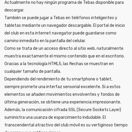
Actualmente no hay ningún programa de Tebas disponible para
descargar.
También se puede jugar a Tebas en teléfonos inteligentes y
tabletas mediante un navegador descargable. El portal de inicio
del club en esta internet navegator puede guardarse como
camino inmediato en la pantalla del celular.
Como se trata de un acceso directo al sitio web, naturalmente
muestra exactamente el mismo contenido que en el escritorio.
Gracias a la tecnología HTML5, las flechas se muestran en
cualquier tamaño de pantalla.
Dependiendo del rendimiento de tu smartphone o tablet,
siempre promete una interfaz sensorial excelente. Si a estos
elementos se añaden movimientos envolventes y fondos de
última generación, se obtiene una experiencia impresionante.
Además, la comunicación cifrada SSL (Secure Sockets Layer)
suministra una usanza de esparcimiento indudable. El
transcendental atractivo del club móvil es su vertiginoso tiempo