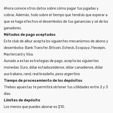
Ahora conoce otros datos sobre cómo pagar tus jugadas y
cobrar. Además, todo sobre el tiempo que tendrás que esperar a
que se haga efectivo el desembolso de tus ganancias y sé de los
ganadores.
Métodos de pago aceptados
Este club de albur acepta los siguientes mecanismos de abono y
desembolso: Bank Transfer, Bitcoin, Echeck, Ecopayz, Flexepin,
Mastercard y Visa.
Aunado a estas estrategias de pago, acepta las siguientes
monedas: Euro, dólar estadounidense, dólar canadiense, dólar
australiano, rand, real brasileño, peso argentino
Tiempo de procesamiento de los depósitos
Thebes apuestas te permitirá obtener tus utilidades entre 2 y 3
días.
Límites de depósito
Los menos que puedes abonar es $10.