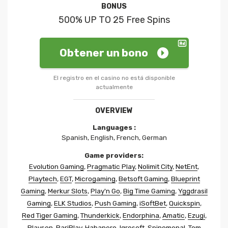
BONUS
500% UP TO 25 Free Spins
Obtener un bono
El registro en el casino no está disponible
actualmente
OVERVIEW
Languages :
Spanish, English, French, German
Game providers:
Evolution Gaming
,
Pragmatic Play
,
Nolimit City
,
NetEnt
,
Playtech
,
EGT
,
Microgaming
,
Betsoft Gaming
,
Blueprint
Gaming
,
Merkur Slots
,
Play'n Go
,
Big Time Gaming
,
Yggdrasil
Gaming
,
ELK Studios
,
Push Gaming
,
iSoftBet
,
Quickspin
,
Red Tiger Gaming
,
Thunderkick
,
Endorphina
,
Amatic
,
Ezugi
,
Playson
,
PariPlay
,
Habanero
,
Igrosoft
,
Spinomenal
,
Tom