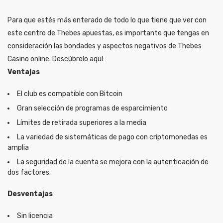
Para que estés más enterado de todo lo que tiene que ver con
este centro de Thebes apuestas, es importante que tengas en
consideración las bondades y aspectos negativos de Thebes
Casino online. Descúbrelo aquí:
Ventajas
El club es compatible con Bitcoin
Gran selección de programas de esparcimiento
Límites de retirada superiores a la media
La variedad de sistemáticas de pago con criptomonedas es
amplia
La seguridad de la cuenta se mejora con la autenticación de
dos factores.
Desventajas
Sin licencia