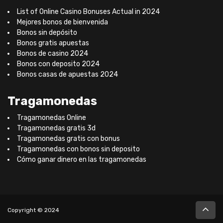
List of Online Casino Bonuses Actual in 2024
Mejores bonos de bienvenida
Bonos sin depósito
Bonos gratis apuestas
Bonos de casino 2024
Bonos con deposito 2024
Bonos casas de apuestas 2024
Tragamonedas
Tragamonedas Online
Tragamonedas gratis 3d
Tragamonedas gratis con bonus
Tragamonedas con bonos sin deposito
Cómo ganar dinero en las tragamonedas
Copyright © 2024