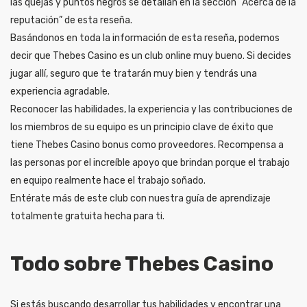
las quejas y puntos negros se detallan en la sección “Acerca de la
reputación” de esta reseña.
Basándonos en toda la información de esta reseña, podemos
decir que Thebes Casino es un club online muy bueno. Si decides
jugar allí, seguro que te tratarán muy bien y tendrás una
experiencia agradable.
Reconocer las habilidades, la experiencia y las contribuciones de
los miembros de su equipo es un principio clave de éxito que
tiene Thebes Casino bonus como proveedores. Recompensa a
las personas por el increíble apoyo que brindan porque el trabajo
en equipo realmente hace el trabajo soñado.
Entérate más de este club con nuestra guía de aprendizaje
totalmente gratuita hecha para ti.
Todo sobre Thebes Casino
Si estás buscando desarrollar tus habilidades y encontrar una