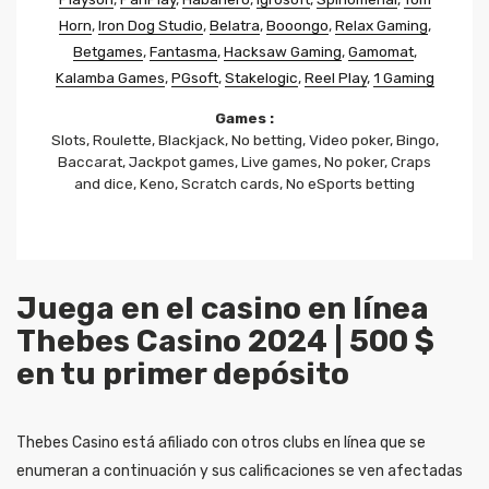
Horn
,
Iron Dog Studio
,
Belatra
,
Booongo
,
Relax Gaming
,
Betgames
,
Fantasma
,
Hacksaw Gaming
,
Gamomat
,
Kalamba Games
,
PGsoft
,
Stakelogic
,
Reel Play
,
1 Gaming
Games :
Slots, Roulette, Blackjack, No betting, Video poker, Bingo,
Baccarat, Jackpot games, Live games, No poker, Craps
and dice, Keno, Scratch cards, No eSports betting
Juega en el casino en línea
Thebes Casino 2024 | 500 $
en tu primer depósito
Thebes Casino está afiliado con otros clubs en línea que se
enumeran a continuación y sus calificaciones se ven afectadas