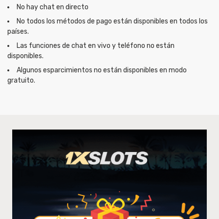
No hay chat en directo
No todos los métodos de pago están disponibles en todos los
países.
Las funciones de chat en vivo y teléfono no están
disponibles.
Algunos esparcimientos no están disponibles en modo
gratuito.