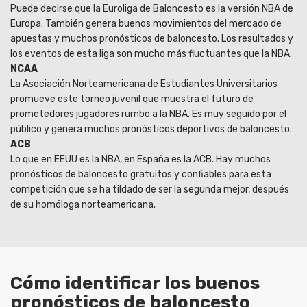
Puede decirse que la Euroliga de Baloncesto es la versión NBA de
Europa. También genera buenos movimientos del mercado de
apuestas y muchos pronósticos de baloncesto. Los resultados y
los eventos de esta liga son mucho más fluctuantes que la NBA.
NCAA
La Asociación Norteamericana de Estudiantes Universitarios
promueve este torneo juvenil que muestra el futuro de
prometedores jugadores rumbo a la NBA. Es muy seguido por el
público y genera muchos pronósticos deportivos de baloncesto.
ACB
Lo que en EEUU es la NBA, en España es la ACB. Hay muchos
pronósticos de baloncesto gratuitos y confiables para esta
competición que se ha tildado de ser la segunda mejor, después
de su homóloga norteamericana.
Cómo identificar los buenos
pronósticos de baloncesto