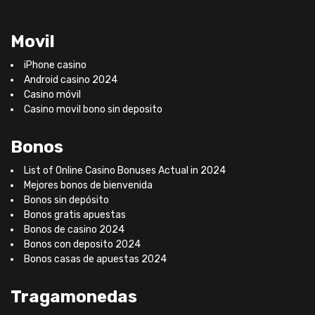
Movil
iPhone casino
Android casino 2024
Casino móvil
Casino movil bono sin deposito
Bonos
List of Online Casino Bonuses Actual in 2024
Mejores bonos de bienvenida
Bonos sin depósito
Bonos gratis apuestas
Bonos de casino 2024
Bonos con deposito 2024
Bonos casas de apuestas 2024
Tragamonedas