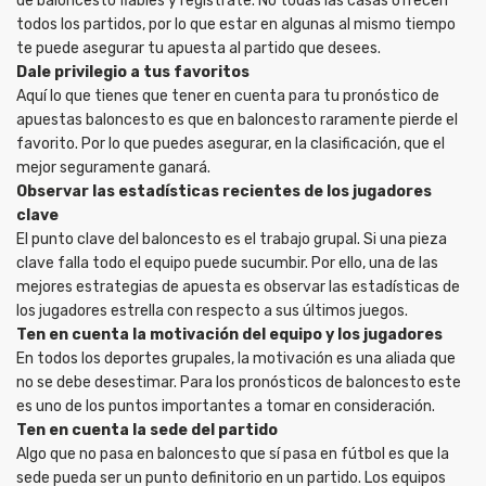
de baloncesto fiables y regístrate. No todas las casas ofrecen
todos los partidos, por lo que estar en algunas al mismo tiempo
te puede asegurar tu apuesta al partido que desees.
Dale privilegio a tus favoritos
Aquí lo que tienes que tener en cuenta para tu pronóstico de
apuestas baloncesto es que en baloncesto raramente pierde el
favorito. Por lo que puedes asegurar, en la clasificación, que el
mejor seguramente ganará.
Observar las estadísticas recientes de los jugadores
clave
El punto clave del baloncesto es el trabajo grupal. Si una pieza
clave falla todo el equipo puede sucumbir. Por ello, una de las
mejores estrategias de apuesta es observar las estadísticas de
los jugadores estrella con respecto a sus últimos juegos.
Ten en cuenta la motivación del equipo y los jugadores
En todos los deportes grupales, la motivación es una aliada que
no se debe desestimar. Para los pronósticos de baloncesto este
es uno de los puntos importantes a tomar en consideración.
Ten en cuenta la sede del partido
Algo que no pasa en baloncesto que sí pasa en fútbol es que la
sede pueda ser un punto definitorio en un partido. Los equipos