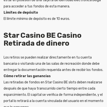
estar en posesión de una tarjeta de identidad electrónica belga
para acceder a tus fondos de esta manera.
Límites de depósito
El límite mínimo de depósito es de 10 euros.
Star Casino BE Casino
Retirada de dinero
Los retiros se pueden realizar directamente en tu cuenta
bancaria o visitando una de las salas de recreación donde debe
entregar la documentación requerida antes de recibir los fondos.
Cómo retirar las ganancias
Las retiradas de fondos en Star Casino BE slots deben realizarse
después de que haya transcurrido cierto tiempo entre cada
esparcimiento. El capital se verifica de forma independiente, y el
portal lo retirará a la cuenta vinculada del usuario en el momento