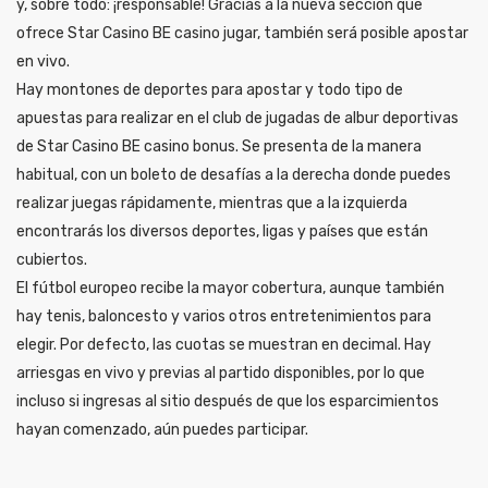
y, sobre todo: ¡responsable! Gracias a la nueva sección que
ofrece Star Casino BE casino jugar, también será posible apostar
en vivo.
Hay montones de deportes para apostar y todo tipo de
apuestas para realizar en el club de jugadas de albur deportivas
de Star Casino BE casino bonus. Se presenta de la manera
habitual, con un boleto de desafías a la derecha donde puedes
realizar juegas rápidamente, mientras que a la izquierda
encontrarás los diversos deportes, ligas y países que están
cubiertos.
El fútbol europeo recibe la mayor cobertura, aunque también
hay tenis, baloncesto y varios otros entretenimientos para
elegir. Por defecto, las cuotas se muestran en decimal. Hay
arriesgas en vivo y previas al partido disponibles, por lo que
incluso si ingresas al sitio después de que los esparcimientos
hayan comenzado, aún puedes participar.