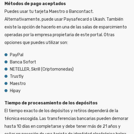
Métodos de pago aceptados
Puedes usar tu tarjeta Maestro o Bancontact.
Alternativamente, puede usar Paysafecard o Ukash. También
existe la opción de hacerlo en una de las salas de esparcimiento
operadas por la empresa propietaria de este portal. Otras
opciones que puedes utilizar son:
PayPal
Banca Sofort
NETELLER, Skrill (Criptomonedas)
Trustly
Maestro
Hipay
Tiempo de procesamiento de los depósitos
El tiempo exacto de los depósitos y retiros dependerá de la
técnica escogida. Las transferencias bancarias pueden demorar
hasta 10 días en completarse y debe tener más de 21 años y