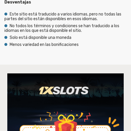
Desventajas
Este sitio está traducido a varios idiomas, pero no todas las
partes del sitio están disponibles en esos idiomas.
No todos los términos y condiciones se han traducido a los
idiomas en los que está disponible el sitio.
Solo está disponible una moneda
Menos variedad en las bonificaciones