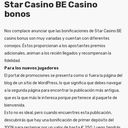
Star Casino BE Casino
bonos
Nos complace anunciar que las bonificaciones de Star Casino BE
casino bonus son muy variadas y cuentan con diferentes
consejos. Éstos proporcionan a los apostantes premios
adicionales, animan a los recién llegados y recompensan la
fidelidad.
Para los nuevos jugadores
El portal de promociones se presenta como si fuera la página del
blog de un sitio de WordPress, lo que significa que debes navegar
a la segunda página para encontrar la publicación más antigua,
que es la que más le interesa porque pertenece al paquete de
bienvenida.
Esto no es ideal, pero cuando encuentres esta publicación,
descubrirás que hay una bonificación de primer depósito del
100% para reclamar por un valor de hasta € 250. Luego tendrás