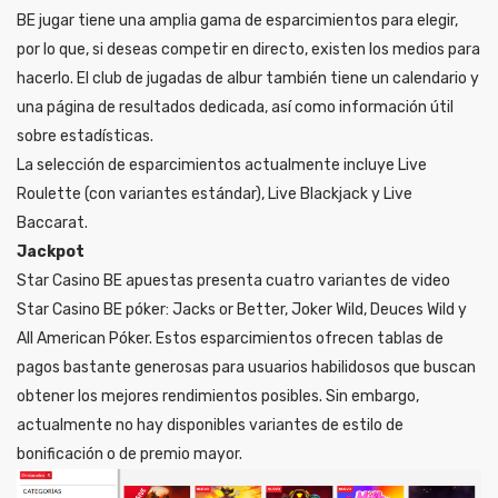
BE jugar tiene una amplia gama de esparcimientos para elegir,
por lo que, si deseas competir en directo, existen los medios para
hacerlo. El club de jugadas de albur también tiene un calendario y
una página de resultados dedicada, así como información útil
sobre estadísticas.
La selección de esparcimientos actualmente incluye Live
Roulette (con variantes estándar), Live Blackjack y Live
Baccarat.
Jackpot
Star Casino BE apuestas presenta cuatro variantes de video
Star Casino BE póker: Jacks or Better, Joker Wild, Deuces Wild y
All American Póker. Estos esparcimientos ofrecen tablas de
pagos bastante generosas para usuarios habilidosos que buscan
obtener los mejores rendimientos posibles. Sin embargo,
actualmente no hay disponibles variantes de estilo de
bonificación o de premio mayor.