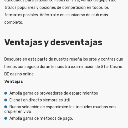
adecuados para el usuario. Mesas en vivo, varias tragaperras,
títulos populares y opciones de competición en todos los
formatos posibles. Adéntrate en el universo de club más
completo.
Ventajas y desventajas
Descubre en esta parte de nuestra reseña los pros y contras que
hemos conseguido durante nuestra examinación de Star Casino
BE casino online.
Ventajas
Amplia gama de proveedores de esparcimientos
El chat en directo siempre es útil
Buena selección de esparcimientos, incluidos muchos con
crupier en vivo
Amplia gama de métodos de pago.