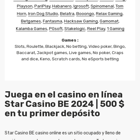
Playson
,
PariPlay
,
Habanero
,
Igrosoft
,
Spinomenal
,
Tom
Horn
,
Iron Dog Studio
,
Belatra
,
Booongo
,
Relax Gaming
,
Betgames
,
Fantasma
,
Hacksaw Gaming
,
Gamomat
,
Kalamba Games
,
PGsoft
,
Stakelogic
,
Reel Play
,
1 Gaming
Games :
Slots, Roulette, Blackjack, No betting, Video poker, Bingo,
Baccarat, Jackpot games, Live games, No poker, Craps
and dice, Keno, Scratch cards, No eSports betting
Juega en el casino en línea
Star Casino BE 2024 | 500 $
en tu primer depósito
Star Casino BE casino online es un sitio ocupado y lleno de