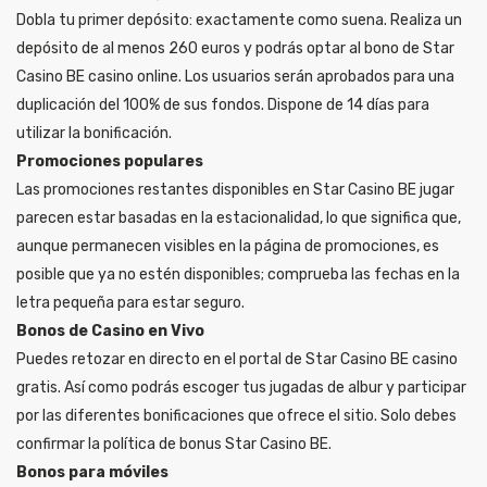
Dobla tu primer depósito: exactamente como suena. Realiza un
depósito de al menos 260 euros y podrás optar al bono de Star
Casino BE casino online. Los usuarios serán aprobados para una
duplicación del 100% de sus fondos. Dispone de 14 días para
utilizar la bonificación.
Promociones populares
Las promociones restantes disponibles en Star Casino BE jugar
parecen estar basadas en la estacionalidad, lo que significa que,
aunque permanecen visibles en la página de promociones, es
posible que ya no estén disponibles; comprueba las fechas en la
letra pequeña para estar seguro.
Bonos de Casino en Vivo
Puedes retozar en directo en el portal de Star Casino BE casino
gratis. Así como podrás escoger tus jugadas de albur y participar
por las diferentes bonificaciones que ofrece el sitio. Solo debes
confirmar la política de bonus Star Casino BE.
Bonos para móviles