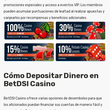
promociones especiales y acceso a eventos VIP. Los miembros
pueden acumular puntuaciones de lealtad al realizar apuestas y
canjearlos por recompensas y beneficios adicionales.
Cómo Depositar Dinero en
BetDSI Casino
BetDSI Casino ofrece varias opciones de desembolso para que
los aficionados puedan financiar sus cuentas de manera fácil y