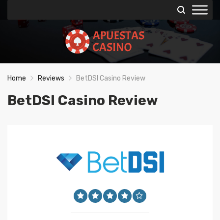
Home
Reviews
BetDSI Casino Review
BetDSI Casino Review