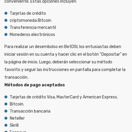
conveniente. Estas opciones incluyen:
Tarjetas de crédito
criptomoneda Bitcoin
Transferencia mercantil
Monederos electrónicos
Para realizar un desembolso en BetDSI, los entusiastas deben
iniciar sesión en su cuenta y hacer clic en el botón “Depositar” en
la página de inicio. Luego, deberán seleccionar su método
favorito y seguir las instrucciones en pantalla para completar la
transacción.
Métodos de pago aceptados
Tarjetas de crédito Visa, MasterCard y American Express.
Bitcoin.
Transacción bancaria
Neteller
Skrill