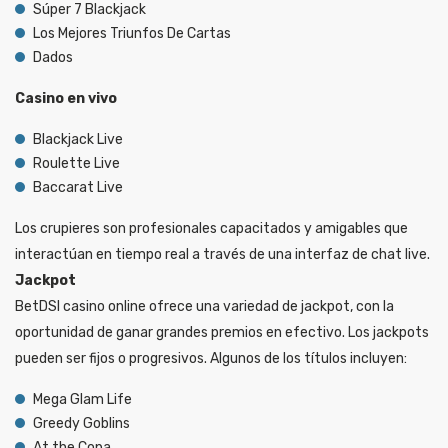
Súper 7 Blackjack
Los Mejores Triunfos De Cartas
Dados
Casino en vivo
Blackjack Live
Roulette Live
Baccarat Live
Los crupieres son profesionales capacitados y amigables que
interactúan en tiempo real a través de una interfaz de chat live.
Jackpot
BetDSI casino online ofrece una variedad de jackpot, con la
oportunidad de ganar grandes premios en efectivo. Los jackpots
pueden ser fijos o progresivos. Algunos de los títulos incluyen:
Mega Glam Life
Greedy Goblins
At the Copa