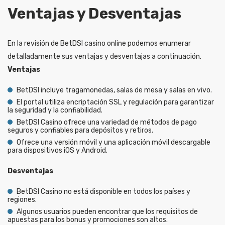
Ventajas y Desventajas
En la revisión de BetDSI casino online podemos enumerar
detalladamente sus ventajas y desventajas a continuación.
Ventajas
BetDSI incluye tragamonedas, salas de mesa y salas en vivo.
El portal utiliza encriptación SSL y regulación para garantizar
la seguridad y la confiabilidad.
BetDSI Casino ofrece una variedad de métodos de pago
seguros y confiables para depósitos y retiros.
Ofrece una versión móvil y una aplicación móvil descargable
para dispositivos iOS y Android.
Desventajas
BetDSI Casino no está disponible en todos los países y
regiones.
Algunos usuarios pueden encontrar que los requisitos de
apuestas para los bonus y promociones son altos.