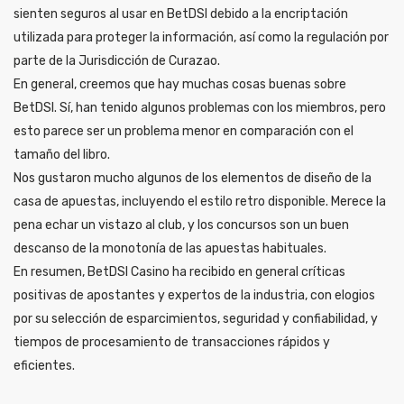
sienten seguros al usar en BetDSI debido a la encriptación
utilizada para proteger la información, así como la regulación por
parte de la Jurisdicción de Curazao.
En general, creemos que hay muchas cosas buenas sobre
BetDSI. Sí, han tenido algunos problemas con los miembros, pero
esto parece ser un problema menor en comparación con el
tamaño del libro.
Nos gustaron mucho algunos de los elementos de diseño de la
casa de apuestas, incluyendo el estilo retro disponible. Merece la
pena echar un vistazo al club, y los concursos son un buen
descanso de la monotonía de las apuestas habituales.
En resumen, BetDSI Casino ha recibido en general críticas
positivas de apostantes y expertos de la industria, con elogios
por su selección de esparcimientos, seguridad y confiabilidad, y
tiempos de procesamiento de transacciones rápidos y
eficientes.