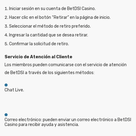
Iniciar sesión en su cuenta de BetDSI Casino.
Hacer clic en el botón “Retirar” en la página de inicio.
Seleccionar el método de retiro preferido.
Ingresar la cantidad que se desea retirar.
Confirmar la solicitud de retiro.
Servicio de Atención al Cliente
Los miembros pueden comunicarse con el servicio de atención
de BetDSI a través de los siguientes métodos:
Chat Live.
Correo electrónico: pueden enviar un correo electrónico a BetDSI
Casino para recibir ayuda y asistencia.