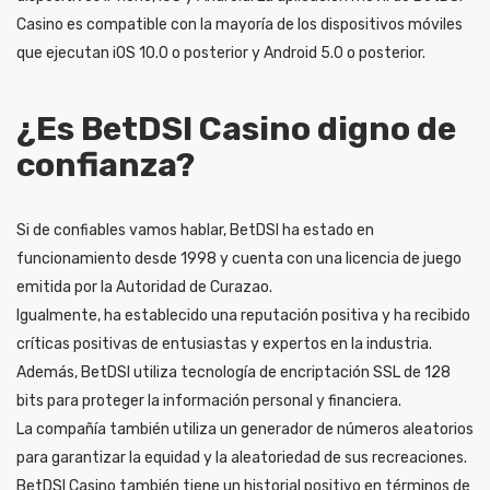
Casino es compatible con la mayoría de los dispositivos móviles
que ejecutan iOS 10.0 o posterior y Android 5.0 o posterior.
¿Es BetDSI Casino digno de
confianza?
Si de confiables vamos hablar, BetDSI ha estado en
funcionamiento desde 1998 y cuenta con una licencia de juego
emitida por la Autoridad de Curazao.
Igualmente, ha establecido una reputación positiva y ha recibido
críticas positivas de entusiastas y expertos en la industria.
Además, BetDSI utiliza tecnología de encriptación SSL de 128
bits para proteger la información personal y financiera.
La compañía también utiliza un generador de números aleatorios
para garantizar la equidad y la aleatoriedad de sus recreaciones.
BetDSI Casino también tiene un historial positivo en términos de