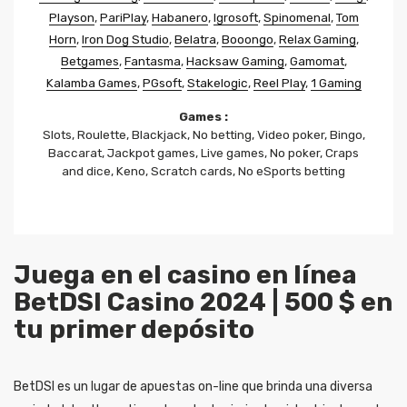
Playson
,
PariPlay
,
Habanero
,
Igrosoft
,
Spinomenal
,
Tom
Horn
,
Iron Dog Studio
,
Belatra
,
Booongo
,
Relax Gaming
,
Betgames
,
Fantasma
,
Hacksaw Gaming
,
Gamomat
,
Kalamba Games
,
PGsoft
,
Stakelogic
,
Reel Play
,
1 Gaming
Games :
Slots, Roulette, Blackjack, No betting, Video poker, Bingo,
Baccarat, Jackpot games, Live games, No poker, Craps
and dice, Keno, Scratch cards, No eSports betting
Juega en el casino en línea
BetDSI Casino 2024 | 500 $ en
tu primer depósito
BetDSI es un lugar de apuestas on-line que brinda una diversa