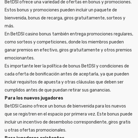
BetDSI ofrece una variedad de ofertas en bonus y promociones.
Estos bonus y promociones pueden incluir un paquete de
bienvenida, bonus de recarga, giros gratuitamente, sorteos y
más.
En BetDSI casino bonus también entrega promociones regulares,
como sorteos y competiciones, donde los miembros pueden
ganar premios en efectivo, giros gratuitamente y otros premios
emocionantes.
Es importante leer la política de bonus BetDSI y condiciones de
cada oferta de bonificación antes de aceptarla, ya que pueden
incluir requisitos de apuesta y otras cláusulas que deben ser
cumplidos antes de que puedan retirar sus ganancias.
Para los nuevos jugadores
BetDSI Casino ofrece un bonus de bienvenida para los nuevos
que se registren en el espacio por primera vez. Este bonus puede
incluir un incentivo de desembolso correspondiente, giros gratis
u otras ofertas promocionales.