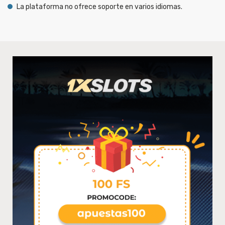
La plataforma no ofrece soporte en varios idiomas.