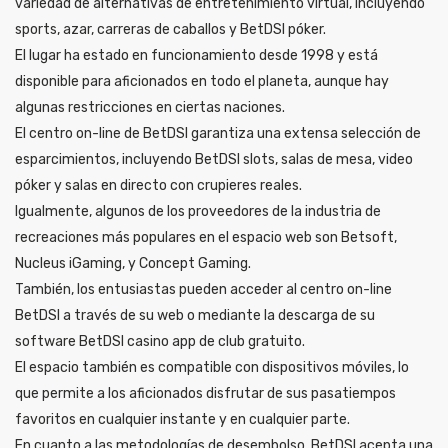
variedad de alternativas de entretenimiento virtual, incluyendo
sports, azar, carreras de caballos y BetDSI póker.
El lugar ha estado en funcionamiento desde 1998 y está
disponible para aficionados en todo el planeta, aunque hay
algunas restricciones en ciertas naciones.
El centro on-line de BetDSI garantiza una extensa selección de
esparcimientos, incluyendo BetDSI slots, salas de mesa, video
póker y salas en directo con crupieres reales.
Igualmente, algunos de los proveedores de la industria de
recreaciones más populares en el espacio web son Betsoft,
Nucleus iGaming, y Concept Gaming.
También, los entusiastas pueden acceder al centro on-line
BetDSI a través de su web o mediante la descarga de su
software BetDSI casino app de club gratuito.
El espacio también es compatible con dispositivos móviles, lo
que permite a los aficionados disfrutar de sus pasatiempos
favoritos en cualquier instante y en cualquier parte.
En cuanto a las metodologías de desembolso, BetDSI acepta una