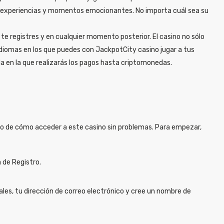
as experiencias y momentos emocionantes. No importa cuál sea su
e registres y en cualquier momento posterior. El casino no sólo
idiomas en los que puedes con JackpotCity casino jugar a tus
da en la que realizarás los pagos hasta criptomonedas.
eso de cómo acceder a este casino sin problemas. Para empezar,
 de Registro.
ales, tu dirección de correo electrónico y cree un nombre de