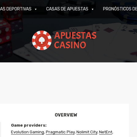
AS DEPORTIVAS
CASAS DE APUESTAS
PRONÓSTICOS D
OVERVIEW
Game providers:
Evolution Gaming
,
Pragmatic Play
,
Nolimit City
,
NetEnt
,