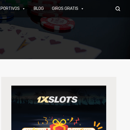
EPORTIVOS
BLOG
GIROS GRATIS