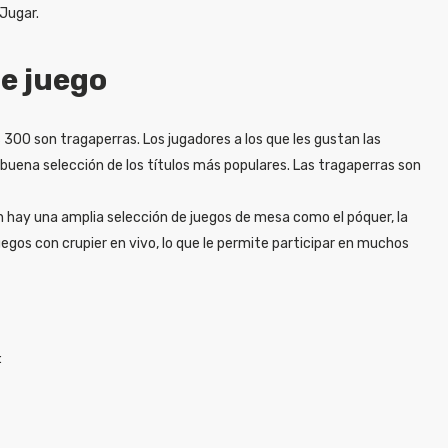
 Jugar.
e juego
 300 son tragaperras. Los jugadores a los que les gustan las
buena selección de los títulos más populares. Las tragaperras son
hay una amplia selección de juegos de mesa como el póquer, la
uegos con crupier en vivo, lo que le permite participar en muchos
: