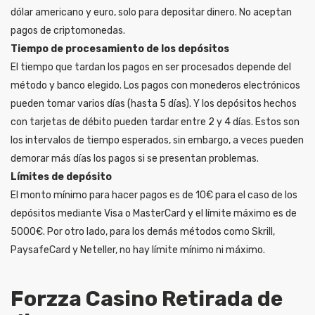
dólar americano y euro, solo para depositar dinero. No aceptan
pagos de criptomonedas.
Tiempo de procesamiento de los depósitos
El tiempo que tardan los pagos en ser procesados depende del
método y banco elegido. Los pagos con monederos electrónicos
pueden tomar varios días (hasta 5 días). Y los depósitos hechos
con tarjetas de débito pueden tardar entre 2 y 4 días. Estos son
los intervalos de tiempo esperados, sin embargo, a veces pueden
demorar más días los pagos si se presentan problemas.
Límites de depósito
El monto mínimo para hacer pagos es de 10€ para el caso de los
depósitos mediante Visa o MasterCard y el límite máximo es de
5000€. Por otro lado, para los demás métodos como Skrill,
PaysafeCard y Neteller, no hay límite mínimo ni máximo.
Forzza Casino Retirada de