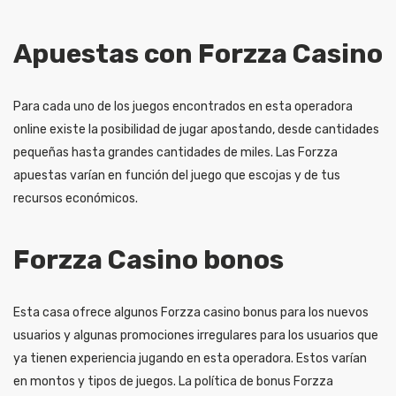
Apuestas con Forzza Casino
Para cada uno de los juegos encontrados en esta operadora
online existe la posibilidad de jugar apostando, desde cantidades
pequeñas hasta grandes cantidades de miles. Las Forzza
apuestas varían en función del juego que escojas y de tus
recursos económicos.
Forzza Casino bonos
Esta casa ofrece algunos Forzza casino bonus para los nuevos
usuarios y algunas promociones irregulares para los usuarios que
ya tienen experiencia jugando en esta operadora. Estos varían
en montos y tipos de juegos. La política de bonus Forzza