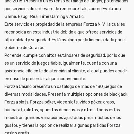
año 2016. Presenta un extenso catálogo de juegos, potenciados
por servicios de software de renombre tales como Evolution
Game, Ezugi, Real Time Gaming y Amatic.
Este servicio es propiedad de la empresa Forzza N. V., la cual es
reconocida en esta industria debido a que ofrece servicios de
alta calidad y seguridad. Está avalada por la licencia dada por el
Gobierno de Curazao.
Por ende, cumple con altos estándares de seguridad, por lo que
es un servicio de juegos fiable. Igualmente, cuenta con una
asistencia eficiente de atención al cliente, al cual puedes acudir
en caso de presentar algún inconveniente.
Forzza Casino presenta un catálogo de más de 180 juegos de
diversas modalidades. Presenta múltiples opciones de blackjack,
Forzza slots, Forzza póker, video slots, video póker, craps,
baccarat, ruletas, apuestas deportivas y otros. Todos estos
muestran grandes variaciones ajustadas para muchos de los
gustos y tienes la opción de realizar algunas partidas Forzza
casino gratis.