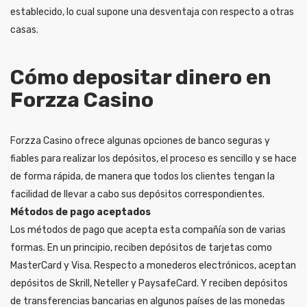
establecido, lo cual supone una desventaja con respecto a otras
casas.
Cómo depositar dinero en
Forzza Casino
Forzza Casino ofrece algunas opciones de banco seguras y
fiables para realizar los depósitos, el proceso es sencillo y se hace
de forma rápida, de manera que todos los clientes tengan la
facilidad de llevar a cabo sus depósitos correspondientes.
Métodos de pago aceptados
Los métodos de pago que acepta esta compañía son de varias
formas. En un principio, reciben depósitos de tarjetas como
MasterCard y Visa. Respecto a monederos electrónicos, aceptan
depósitos de Skrill, Neteller y PaysafeCard. Y reciben depósitos
de transferencias bancarias en algunos países de las monedas