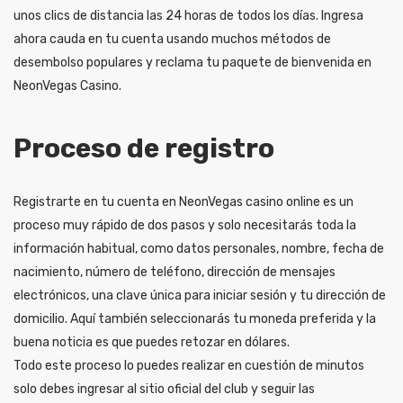
unos clics de distancia las 24 horas de todos los días. Ingresa
ahora cauda en tu cuenta usando muchos métodos de
desembolso populares y reclama tu paquete de bienvenida en
NeonVegas Casino.
Proceso de registro
Registrarte en tu cuenta en NeonVegas casino online es un
proceso muy rápido de dos pasos y solo necesitarás toda la
información habitual, como datos personales, nombre, fecha de
nacimiento, número de teléfono, dirección de mensajes
electrónicos, una clave única para iniciar sesión y tu dirección de
domicilio. Aquí también seleccionarás tu moneda preferida y la
buena noticia es que puedes retozar en dólares.
Todo este proceso lo puedes realizar en cuestión de minutos
solo debes ingresar al sitio oficial del club y seguir las