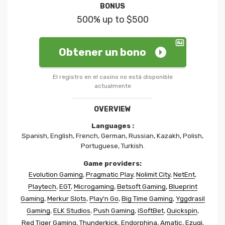
BONUS
500% up to $500
Obtener un bono
El registro en el casino no está disponible
actualmente
OVERVIEW
Languages :
Spanish, English, French, German, Russian, Kazakh, Polish,
Portuguese, Turkish.
Game providers:
Evolution Gaming
,
Pragmatic Play
,
Nolimit City
,
NetEnt
,
Playtech
,
EGT
,
Microgaming
,
Betsoft Gaming
,
Blueprint
Gaming
,
Merkur Slots
,
Play'n Go
,
Big Time Gaming
,
Yggdrasil
Gaming
,
ELK Studios
,
Push Gaming
,
iSoftBet
,
Quickspin
,
Red Tiger Gaming
,
Thunderkick
,
Endorphina
,
Amatic
,
Ezugi
,