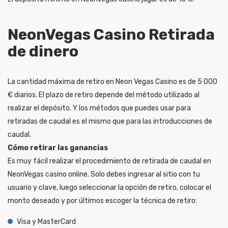
NeonVegas Casino Retirada
de dinero
La cantidad máxima de retiro en Neon Vegas Casino es de 5 000
€ diarios. El plazo de retiro depende del método utilizado al
realizar el depósito. Y los métodos que puedes usar para
retiradas de caudal es el mismo que para las introducciones de
caudal.
Cómo retirar las ganancias
Es muy fácil realizar el procedimiento de retirada de caudal en
NeonVegas casino online. Solo debes ingresar al sitio con tu
usuario y clave, luego seleccionar la opción de retiro, colocar el
monto deseado y por últimos escoger la técnica de retiro:
Visa y MasterCard