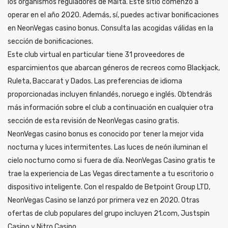
los organismos reguladores de Malta. Este sitio comenzó a
operar en el año 2020. Además, sí, puedes activar bonificaciones
en NeonVegas casino bonus. Consulta las acogidas válidas en la
sección de bonificaciones.
Este club virtual en particular tiene 31 proveedores de
esparcimientos que abarcan géneros de recreos como Blackjack,
Ruleta, Baccarat y Dados. Las preferencias de idioma
proporcionadas incluyen finlandés, noruego e inglés. Obtendrás
más información sobre el club a continuación en cualquier otra
sección de esta revisión de NeonVegas casino gratis.
NeonVegas casino bonus es conocido por tener la mejor vida
nocturna y luces intermitentes. Las luces de neón iluminan el
cielo nocturno como si fuera de día. NeonVegas Casino gratis te
trae la experiencia de Las Vegas directamente a tu escritorio o
dispositivo inteligente. Con el respaldo de Betpoint Group LTD,
NeonVegas Casino se lanzó por primera vez en 2020. Otras
ofertas de club populares del grupo incluyen 21.com, Justspin
Casino y Nitro Casino.