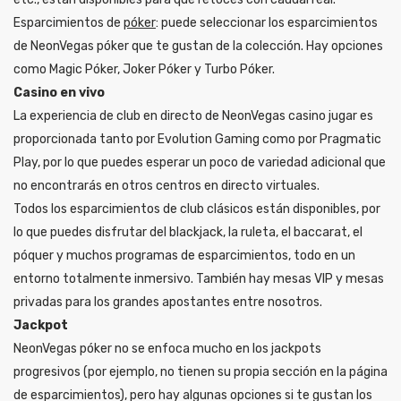
Esparcimientos de
póker
: puede seleccionar los esparcimientos
de NeonVegas póker que te gustan de la colección. Hay opciones
como Magic Póker, Joker Póker y Turbo Póker.
Casino en vivo
La experiencia de club en directo de NeonVegas casino jugar es
proporcionada tanto por Evolution Gaming como por Pragmatic
Play, por lo que puedes esperar un poco de variedad adicional que
no encontrarás en otros centros en directo virtuales.
Todos los esparcimientos de club clásicos están disponibles, por
lo que puedes disfrutar del blackjack, la ruleta, el baccarat, el
póquer y muchos programas de esparcimientos, todo en un
entorno totalmente inmersivo. También hay mesas VIP y mesas
privadas para los grandes apostantes entre nosotros.
Jackpot
NeonVegas póker no se enfoca mucho en los jackpots
progresivos (por ejemplo, no tienen su propia sección en la página
de esparcimientos), pero hay algunas opciones si te gustan los