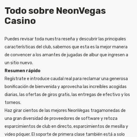
Todo sobre NeonVegas
Casino
Puedes revisar toda nuestra reseña y descubrir las principales
características del club, sabemos que esta es la mejor manera
de convencer a los amantes de jugadas de albur que ingresen a
un sitio nuevo.
Resumen rápido
Regístrate e introduce caudal real para reclamar una generosa
bonificación de bienvenida y aprovecha las increíbles acogidas
diarias, las ofertas de giros gratis, las entregas de efectivo y los
torneos.
Haz girar cientos de las mejores NeonVegas tragamonedas de
una gran diversidad de proveedores de software y retoza
esparcimientos de club en directo, esparcimientos de mesilla y
video póquer. El soporte de primera clase también está a solo