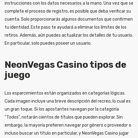
instrucciones con los datos necesarios a la mano. Una vez que se
complete el proceso de registro, es posible que deba verificar su
cuenta. Solo proporcionarás algunos documentos que confirmen
tu identidad. Este paso te ayudará a eliminar los límites de los
retiros. Además, aún puedes actualizar los detalles de tu usuario.
En particular, solo puedes poseer un usuario.
NeonVegas Casino tipos de
juego
Los esparcimientos están organizados en categorías lógicas.
Cada imagen incluye una breve descripción del recreo, lo cual es
un gran toque. Si los apostantes navegan por la categoría
“Todos”, notarán cientos de títulos que pueden explorar. Sin
embargo, la mayoría prefieren navegar por género o proveedor o
incluso buscar un título en particular, y NeonVegas Casino jugar