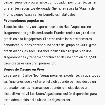
despenseros de programa de computador; por lo tanto, tienen
diferentes requisitos de jugada. Siempre revisa la “Página de
Promociones” para ver los beneficios habituales.
Promociones populares
Todos los días, hay un esparcimiento de NeonVegas casino
tragamonedas gratis destacado. Puedes recibir un giro diario
gratis en esa tragaperras. Si estás entre los siete primeros
ganadores, puedes obtener una parte del grupo de 3500 giros
gratis diarios, es fácil. Obtener incluso un giro gratis en una
tragamonedas y tener la oportunidad de una porción de 3,500
giros gratis es una gran promoción.
Bonos de Casino en Vivo
La versión móvil de NeonVegas póker es excelente, ya que todas
las funciones que existen en el club cuando se inicia desde un
ordenador son las mismas que cuando lo inicias desde un
dispositivo móvil. Los NeonVegas bonus están disponibles para
esta adecuación del club, no las dejes perder.