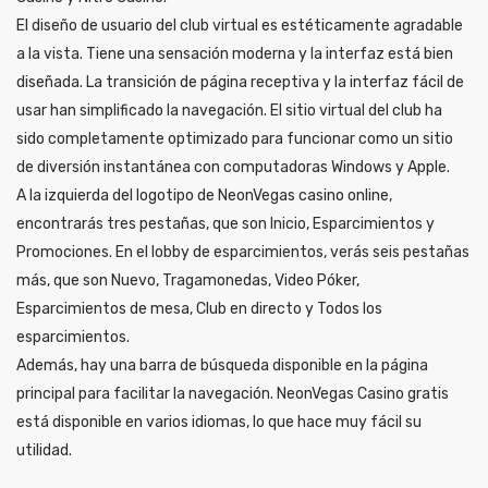
El diseño de usuario del club virtual es estéticamente agradable
a la vista. Tiene una sensación moderna y la interfaz está bien
diseñada. La transición de página receptiva y la interfaz fácil de
usar han simplificado la navegación. El sitio virtual del club ha
sido completamente optimizado para funcionar como un sitio
de diversión instantánea con computadoras Windows y Apple.
A la izquierda del logotipo de NeonVegas casino online,
encontrarás tres pestañas, que son Inicio, Esparcimientos y
Promociones. En el lobby de esparcimientos, verás seis pestañas
más, que son Nuevo, Tragamonedas, Video Póker,
Esparcimientos de mesa, Club en directo y Todos los
esparcimientos.
Además, hay una barra de búsqueda disponible en la página
principal para facilitar la navegación. NeonVegas Casino gratis
está disponible en varios idiomas, lo que hace muy fácil su
utilidad.