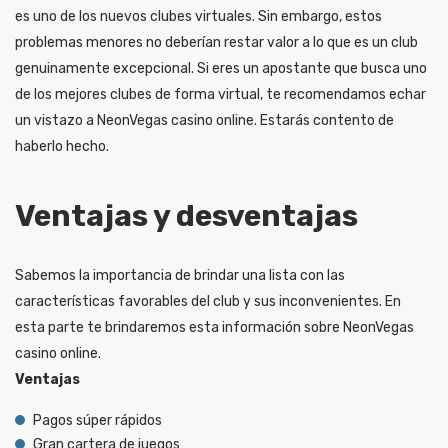
es uno de los nuevos clubes virtuales. Sin embargo, estos
problemas menores no deberían restar valor a lo que es un club
genuinamente excepcional. Si eres un apostante que busca uno
de los mejores clubes de forma virtual, te recomendamos echar
un vistazo a NeonVegas casino online. Estarás contento de
haberlo hecho.
Ventajas y desventajas
Sabemos la importancia de brindar una lista con las
características favorables del club y sus inconvenientes. En
esta parte te brindaremos esta información sobre NeonVegas
casino online.
Ventajas
Pagos súper rápidos
Gran cartera de juegos