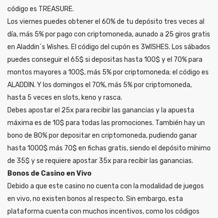
código es TREASURE.
Los viernes puedes obtener el 60% de tu depósito tres veces al
día, más 5% por pago con criptomoneda, aunado a 25 giros gratis
en Aladdin´s Wishes. El código del cupón es 3WISHES. Los sábados
puedes conseguir el 65$ si depositas hasta 100$ y el 70% para
montos mayores a 100$, más 5% por criptomoneda; el código es
ALADDIN. Y los domingos el 70%, más 5% por criptomoneda,
hasta 5 veces en slots, keno y rasca.
Debes apostar el 25x para recibir las ganancias y la apuesta
máxima es de 10$ para todas las promociones. También hay un
bono de 80% por depositar en criptomoneda, pudiendo ganar
hasta 1000$ más 70$ en fichas gratis, siendo el depósito mínimo
de 35$ y se requiere apostar 35x para recibir las ganancias.
Bonos de Casino en Vivo
Debido a que este casino no cuenta con la modalidad de juegos
en vivo, no existen bonos al respecto. Sin embargo, esta
plataforma cuenta con muchos incentivos, como los códigos