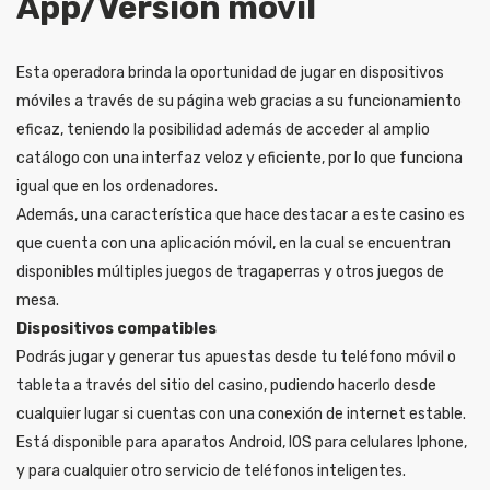
App/Versión móvil
Esta operadora brinda la oportunidad de jugar en dispositivos
móviles a través de su página web gracias a su funcionamiento
eficaz, teniendo la posibilidad además de acceder al amplio
catálogo con una interfaz veloz y eficiente, por lo que funciona
igual que en los ordenadores.
Además, una característica que hace destacar a este casino es
que cuenta con una aplicación móvil, en la cual se encuentran
disponibles múltiples juegos de tragaperras y otros juegos de
mesa.
Dispositivos compatibles
Podrás jugar y generar tus apuestas desde tu teléfono móvil o
tableta a través del sitio del casino, pudiendo hacerlo desde
cualquier lugar si cuentas con una conexión de internet estable.
Está disponible para aparatos Android, IOS para celulares Iphone,
y para cualquier otro servicio de teléfonos inteligentes.