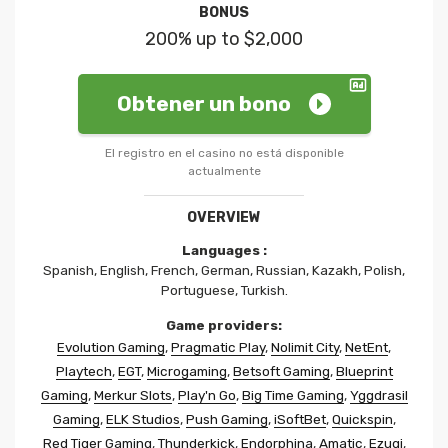
BONUS
200% up to $2,000
Obtener un bono
El registro en el casino no está disponible
actualmente
OVERVIEW
Languages :
Spanish, English, French, German, Russian, Kazakh, Polish,
Portuguese, Turkish.
Game providers:
Evolution Gaming
,
Pragmatic Play
,
Nolimit City
,
NetEnt
,
Playtech
,
EGT
,
Microgaming
,
Betsoft Gaming
,
Blueprint
Gaming
,
Merkur Slots
,
Play'n Go
,
Big Time Gaming
,
Yggdrasil
Gaming
,
ELK Studios
,
Push Gaming
,
iSoftBet
,
Quickspin
,
Red Tiger Gaming
,
Thunderkick
,
Endorphina
,
Amatic
,
Ezugi
,