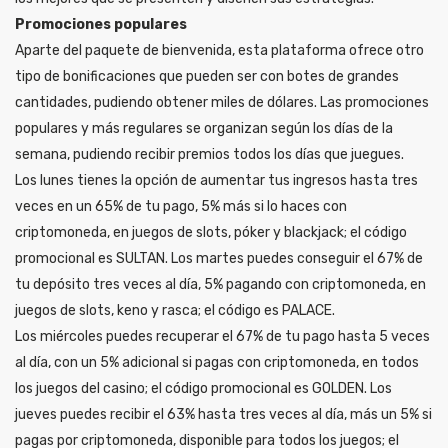
Promociones populares
Aparte del paquete de bienvenida, esta plataforma ofrece otro
tipo de bonificaciones que pueden ser con botes de grandes
cantidades, pudiendo obtener miles de dólares. Las promociones
populares y más regulares se organizan según los días de la
semana, pudiendo recibir premios todos los días que juegues.
Los lunes tienes la opción de aumentar tus ingresos hasta tres
veces en un 65% de tu pago, 5% más si lo haces con
criptomoneda, en juegos de slots, póker y blackjack; el código
promocional es SULTAN. Los martes puedes conseguir el 67% de
tu depósito tres veces al día, 5% pagando con criptomoneda, en
juegos de slots, keno y rasca; el código es PALACE.
Los miércoles puedes recuperar el 67% de tu pago hasta 5 veces
al día, con un 5% adicional si pagas con criptomoneda, en todos
los juegos del casino; el código promocional es GOLDEN. Los
jueves puedes recibir el 63% hasta tres veces al día, más un 5% si
pagas por criptomoneda, disponible para todos los juegos; el