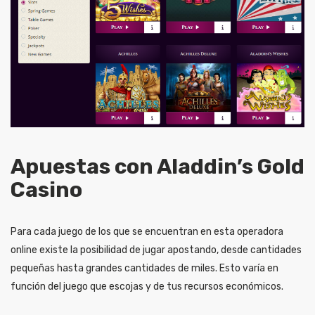
Apuestas con Aladdin’s Gold
Casino
Para cada juego de los que se encuentran en esta operadora
online existe la posibilidad de jugar apostando, desde cantidades
pequeñas hasta grandes cantidades de miles. Esto varía en
función del juego que escojas y de tus recursos económicos.