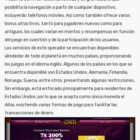
posibilita la navegación a partir de cualquier dispositivo,
incluyendo teléfonos móviles. Así como también ofrece varios
bonus atractivos, tanto para jugadores nuevos como para
antiguos, los cuales varían en montos y recompensas en función
del juego en cuestión y de la participación de los usuarios.
Los servicios de este operador se encuentran disponibles
alrededor de todo el planeta en muchos países, proporcionando
los juegos en el idioma inglés. Algunos de los países en los que se
encuentra disponible son Estados Unidos, Alemania, Finlandia,
Noruega, Suecia, entre otros, presentando algunas restricciones.
Sin embargo, está enfocado principalmente para residentes de
Estados Unidos, por lo que se acepta como única moneda el
dólar, existiendo varias formas de pago para facilitar las
transacciones de dinero.