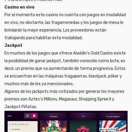
Casino en vivo
Por el momento este casino no cuenta con juegos en modalidad
en vivo, no obstante, las tragamonedas y los juegos de mesa le
brindarán la mejor experiencia. Los proveedores están
trabajando para habilitar esta modalidad.
Jackpot
En muchos de los juegos que ofrece Aladdin’s Gold Casino existe
la posibilidad de ganar jackpot, también conocido como bote, es
decir, un premio que va aumentando de forma progresiva. Estos
se encuentran en las máquinas tragaperras, blackjack, póker y
muchos más de los ya mencionados.
Algunos de los jackpots más cotizados por generar los mayores
premios son Aztec’s Millions, Megasaur, Shopping Spree II y
Jackpot Piñatas.