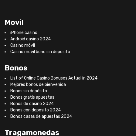
Movil
iPhone casino
Android casino 2024
Casino móvil
Casino movil bono sin deposito
Bonos
List of Online Casino Bonuses Actual in 2024
Mejores bonos de bienvenida
Bonos sin depósito
Bonos gratis apuestas
Bonos de casino 2024
Bonos con deposito 2024
Bonos casas de apuestas 2024
Tragamonedas