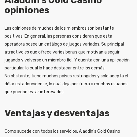
Aladdin’s Gold Casino
opiniones
Las opiniones de muchos de los miembros son bastante
positivas. En general, las personas consideran que esta
operadora posee un catálogo de juegos variados. Su principal
atractivo es que ofrece varios bonus que motivan a seguir
jugando y volverse un miembro fiel. Y cuenta con una aplicación
particular, lo cual lo hace destacar entre los demás.
No obstante, tiene muchos países restringidos y sólo acepta el
dólar estadounidense, lo cual deja por fuera a muchos usuarios
que puedan estar interesados.
Ventajas y desventajas
Como sucede con todos los servicios, Aladdin’s Gold Casino