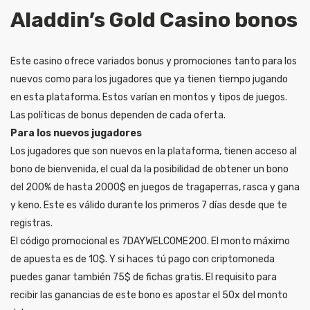
Aladdin’s Gold Casino bonos
Este casino ofrece variados bonus y promociones tanto para los
nuevos como para los jugadores que ya tienen tiempo jugando
en esta plataforma. Estos varían en montos y tipos de juegos.
Las políticas de bonus dependen de cada oferta.
Para los nuevos jugadores
Los jugadores que son nuevos en la plataforma, tienen acceso al
bono de bienvenida, el cual da la posibilidad de obtener un bono
del 200% de hasta 2000$ en juegos de tragaperras, rasca y gana
y keno. Este es válido durante los primeros 7 días desde que te
registras.
El código promocional es 7DAYWELCOME200. El monto máximo
de apuesta es de 10$. Y si haces tú pago con criptomoneda
puedes ganar también 75$ de fichas gratis. El requisito para
recibir las ganancias de este bono es apostar el 50x del monto