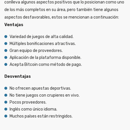
conlleva algunos aspectos positivos que lo posicionan como uno
de los más completos en su área, pero también tiene algunos
aspectos desfavorables, estos se mencionan a continuación:
Ventajas
Variedad de juegos de alta calidad.
Múltiples bonificaciones atractivas.
Gran equipo de proveedores.
Aplicación de la plataforma disponible.
Acepta Bitcoin como método de pago.
Desventajas
No ofrecen apuestas deportivas.
No tiene juegos con crupieres en vivo.
Pocos proveedores.
Inglés como único idioma.
Muchos países están restringidos.