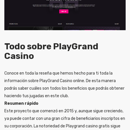
Todo sobre PlayGrand
Casino
Conoce en toda la reseña que hemos hecho para ti toda la
información sobre PlayGrand Casino online. De esta manera
podrás saber cuáles son todos los beneficios que podrás obtener
haciendo tus jugadas en este club.
Resumen rápido
Este proyecto que comenzó en 2015 y, aunque sigue creciendo,
ya puede contar con una gran cifra de beneficiarios inscriptos en
su corporación. La notoriedad de Playgrand casino gratis sigue