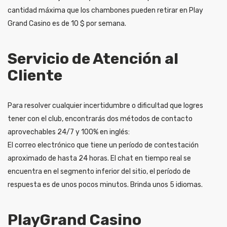
cantidad máxima que los chambones pueden retirar en Play
Grand Casino es de 10 $ por semana.
Servicio de Atención al
Cliente
Para resolver cualquier incertidumbre o dificultad que logres
tener con el club, encontrarás dos métodos de contacto
aprovechables 24/7 y 100% en inglés:
El correo electrónico que tiene un período de contestación
aproximado de hasta 24 horas. El chat en tiempo real se
encuentra en el segmento inferior del sitio, el período de
respuesta es de unos pocos minutos. Brinda unos 5 idiomas.
PlayGrand Casino