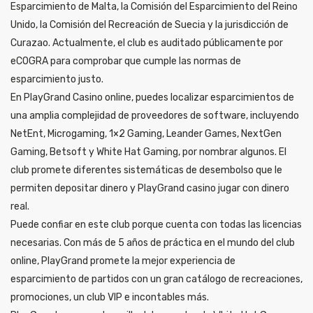
Esparcimiento de Malta, la Comisión del Esparcimiento del Reino
Unido, la Comisión del Recreación de Suecia y la jurisdicción de
Curazao. Actualmente, el club es auditado públicamente por
eCOGRA para comprobar que cumple las normas de
esparcimiento justo.
En PlayGrand Casino online, puedes localizar esparcimientos de
una amplia complejidad de proveedores de software, incluyendo
NetEnt, Microgaming, 1×2 Gaming, Leander Games, NextGen
Gaming, Betsoft y White Hat Gaming, por nombrar algunos. El
club promete diferentes sistemáticas de desembolso que le
permiten depositar dinero y PlayGrand casino jugar con dinero
real.
Puede confiar en este club porque cuenta con todas las licencias
necesarias. Con más de 5 años de práctica en el mundo del club
online, PlayGrand promete la mejor experiencia de
esparcimiento de partidos con un gran catálogo de recreaciones,
promociones, un club VIP e incontables más.