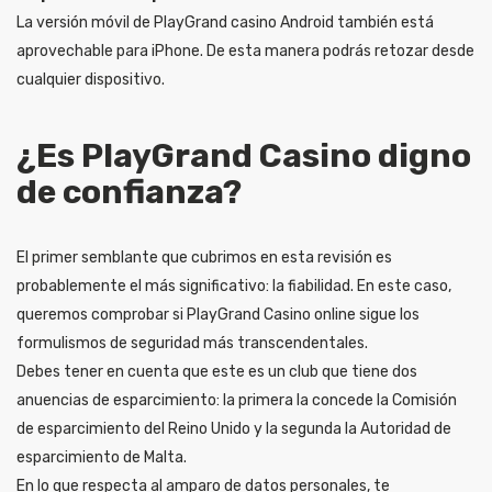
La versión móvil de PlayGrand casino Android también está
aprovechable para iPhone. De esta manera podrás retozar desde
cualquier dispositivo.
¿Es PlayGrand Casino digno
de confianza?
El primer semblante que cubrimos en esta revisión es
probablemente el más significativo: la fiabilidad. En este caso,
queremos comprobar si PlayGrand Casino online sigue los
formulismos de seguridad más transcendentales.
Debes tener en cuenta que este es un club que tiene dos
anuencias de esparcimiento: la primera la concede la Comisión
de esparcimiento del Reino Unido y la segunda la Autoridad de
esparcimiento de Malta.
En lo que respecta al amparo de datos personales, te