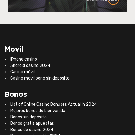
Movil
iPhone casino
Android casino 2024
Casino móvil
Casino movil bono sin deposito
Bonos
List of Online Casino Bonuses Actual in 2024
Mejores bonos de bienvenida
Bonos sin depósito
Bonos gratis apuestas
Bonos de casino 2024