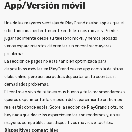
App/Versión móvil
Una de las mayores ventajas de PlayGrand casino app es que el
sitio funciona perfectamente en teléfonos móviles. Puedes
jugar fácilmente desde tu teléfono móvil, y hemos probado
varios esparcimientos diferentes sin encontrar mayores
problemas.
La sección de pagos no está tan bien optimizada para
dispositivos móviles en PlayGrand casino app como la de otros
clubs online, pero aun así podrás depositar en tu cuenta sin
demasiados problemas.
El centro en vivo del sitio es muy bueno y te lo recomendamos si
quieres experimentar la emoción del esparcimiento en tiempo
real estés donde estés. Sobre la sección de PlayGrand slots, no
hay nada que decir: los esparcimientos son modernos y, en su
mayoría, compatibles con dispositivos móviles o táctiles.
Dispositivos compatibles