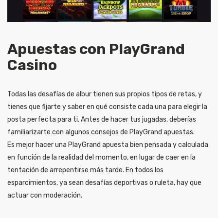
Apuestas con PlayGrand
Casino
Todas las desafías de albur tienen sus propios tipos de retas, y
tienes que fijarte y saber en qué consiste cada una para elegir la
posta perfecta para ti. Antes de hacer tus jugadas, deberías
familiarizarte con algunos consejos de PlayGrand apuestas.
Es mejor hacer una PlayGrand apuesta bien pensada y calculada
en función de la realidad del momento, en lugar de caer en la
tentación de arrepentirse más tarde. En todos los
esparcimientos, ya sean desafías deportivas o ruleta, hay que
actuar con moderación.