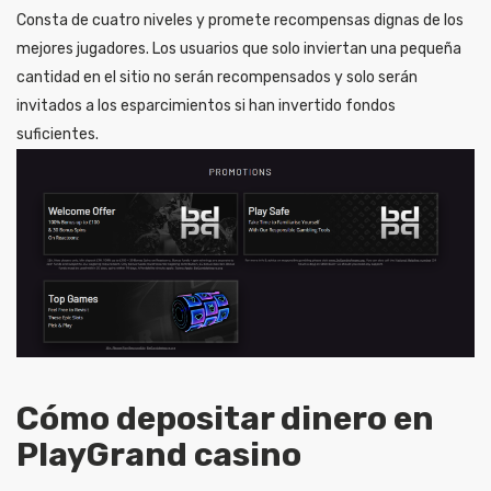
Consta de cuatro niveles y promete recompensas dignas de los
mejores jugadores. Los usuarios que solo inviertan una pequeña
cantidad en el sitio no serán recompensados y solo serán
invitados a los esparcimientos si han invertido fondos
suficientes.
Cómo depositar dinero en
PlayGrand casino