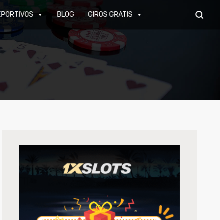
EPORTIVOS
BLOG
GIROS GRATIS