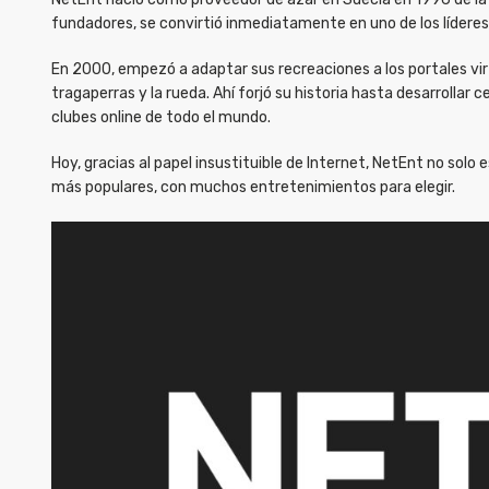
fundadores, se convirtió inmediatamente en uno de los líderes
En 2000, empezó a adaptar sus recreaciones a los portales v
tragaperras y la rueda. Ahí forjó su historia hasta desarroll
clubes online de todo el mundo.
Hoy, gracias al papel insustituible de Internet, NetEnt no solo
más populares, con muchos entretenimientos para elegir.