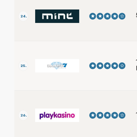
24.
25.
26.