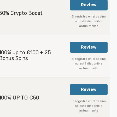
Review
50% Crypto Boost
El registro en el casino
no está disponible
actualmente
Review
100% up to €100 + 25
Bonus Spins
El registro en el casino
no está disponible
actualmente
Review
100% UP TO €50
El registro en el casino
no está disponible
actualmente