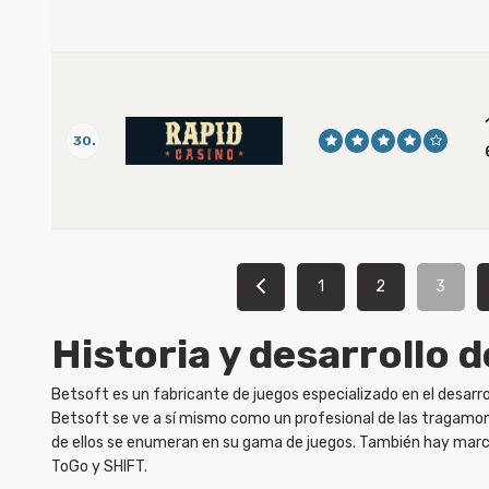
30.
1
2
3
Historia y desarrollo 
Betsoft es un fabricante de juegos especializado en el desarrol
Betsoft se ve a sí mismo como un profesional de las tragamo
de ellos se enumeran en su gama de juegos. También hay marcas
ToGo y SHIFT.